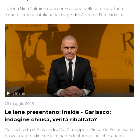
La Iena Nina Palmieri ripercorre alcune delle più importanti
storie di cronaca italiana: la strage del Circeo e l'omicidio di
Avetrana.
219 min
26 maggio 2026
Le Iene presentano: Inside - Garlasco:
indagine chiusa, verità ribaltata?
Nell'inchiesta di Alessandro De Giuseppe e Riccardo Festinese, si
prova a fare ordine nella miriade di informazioni che, ancora