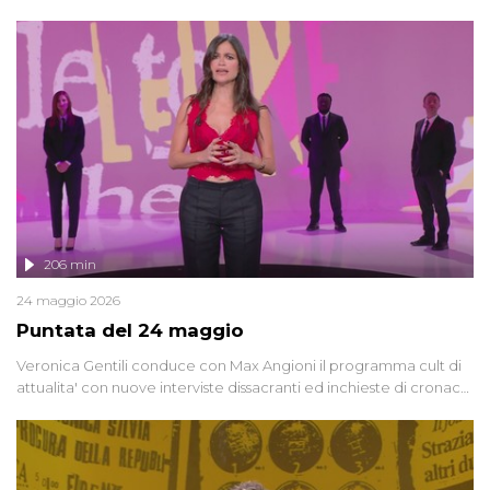
oggi, continuano a emergere attorno a una delle vicende
giudiziarie più discusse degli ultimi anni. Lo speciale ricostruisce la
vicenda mettendo in fila testimonianze, errori, dettagli
controversi e i protagonisti di un'indagine che sembra non avere
fine.
206 min
24 maggio 2026
Puntata del 24 maggio
Veronica Gentili conduce con Max Angioni il programma cult di
attualita' con nuove interviste dissacranti ed inchieste di cronaca
degli inviati.