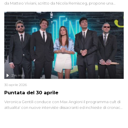
da Matteo Viviani, scritto da Nicola Remisceg, propone una
riflessione - con l'aiuto di economisti, esperti militari e giornalisti
di settore - su quanto la guerra sia diventata una realtà pervasiva.
Anche se l'Italia non è direttamente coinvolta in conflitti armati, il
contesto globale rende impossibile considerarla un fenomeno
lontano.
214 min
30 aprile 2026
Puntata del 30 aprile
Veronica Gentili conduce con Max Angioni il programma cult di
attualita' con nuove interviste dissacranti ed inchieste di cronaca
degli inviati.