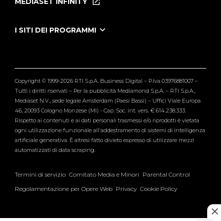
MEDIASET INFINITY
Le Iene Presentano Inside
Puntate Ieneyeh
Tutti i servizi
I SITI DEI PROGRAMMI
Le Iene
Grande Fratello
Segnalazioni
L'Isola dei Famosi
Pubblico
Striscia la Notizia
Maria De Filippi
Copyright © 1999-2026 RTI S.p.A. Business Digital – P.Iva 03976881007 –
Verissimo
Tutti i diritti riservati – Per la pubblicità Mediamond S.p.A. – RTI S.p.A.,
Mediaset N.V., sede legale Amsterdam (Paesi Bassi) – Uffici Viale Europa
46, 20093 Cologno Monzese (MI) - Cap. Soc. int. vers. € 614.238.333.
Rispetto ai contenuti e ai dati personali trasmessi e/o riprodotti è vietata
ogni utilizzazione funzionale all'addestramento di sistemi di intelligenza
artificiale generativa. È altresì fatto divieto espresso di utilizzare mezzi
automatizzati di data scraping.
Termini di servizio
Comitato Media e Minori
Parental Control
Regolamentazione per Opere Web
Privacy
Cookie Policy