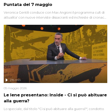
Puntata del 7 maggio
Veronica Gentili conduce con Max Angioni il programma cult di
attualita' con nuove interviste dissacranti ed inchieste di cronaca
degli inviati.
215 min
05 maggio 2026
Le Iene presentano: Inside - Ci si può abituare
alla guerra?
Lo speciale, dal titolo "Ci si può abituare alla guerra?", condotto