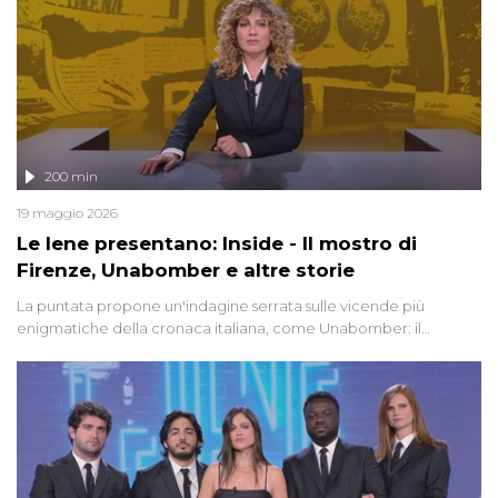
200 min
19 maggio 2026
Le Iene presentano: Inside - Il mostro di
Firenze, Unabomber e altre storie
La puntata propone un'indagine serrata sulle vicende più
enigmatiche della cronaca italiana, come Unabomber: il
dinamitardo seriale responsabile di decine di attentati tra gli anni
'90 e il 2000 che, inquietantemente, potrebbe essere ancora in
libertà. Lo speciale affronta inoltre le zone d'ombra sul Mostro di
Firenze, le cui responsabilità appaiono ancora oggi avvolte in un
groviglio di dubbi mai chiariti. Nel corso dello speciale anche
l'intervista inedita a Olindo Romano, realizzata ne...