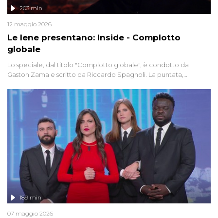
203 min
12 maggio 2026
Le Iene presentano: Inside - Complotto
globale
Lo speciale, dal titolo "Complotto globale", è condotto da
Gaston Zama e scritto da Riccardo Spagnoli. La puntata,
dedicata alle grandi teorie cospirazioniste del nostro tempo,
racconta l'universo delle narrazioni alternative, dei sospetti
globali e del complottismo che negli ultimi anni hanno invaso
social network, talk show, piazze digitali e immaginario collettivo.
189 min
07 maggio 2026