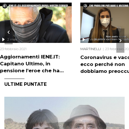
2 min
7 min
23 febbraio 2021
MARTINELLI
23 febbraio 20
Aggiornamenti IENE.IT:
Coronavirus e vacc
Capitano Ultimo, in
ecco perché non
pensione l'eroe che ha
dobbiamo preoccu
messo le manette a Riina
ULTIME PUNTATE