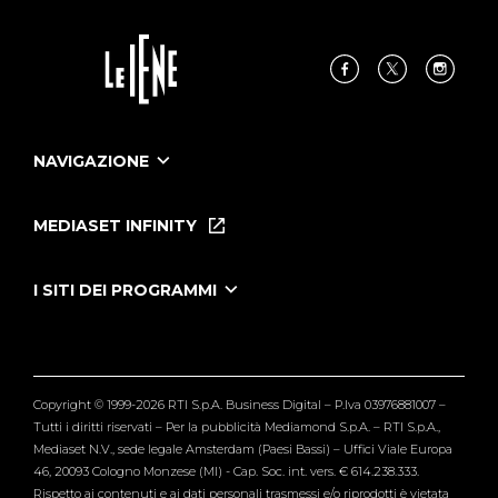
NAVIGAZIONE
Home
Puntate
MEDIASET INFINITY
Le Iene Presentano Inside
Puntate Ieneyeh
Tutti i servizi
I SITI DEI PROGRAMMI
Le Iene
Grande Fratello
Segnalazioni
L'Isola dei Famosi
Pubblico
Striscia la Notizia
Maria De Filippi
Copyright © 1999-2026 RTI S.p.A. Business Digital – P.Iva 03976881007 –
Verissimo
Tutti i diritti riservati – Per la pubblicità Mediamond S.p.A. – RTI S.p.A.,
Mediaset N.V., sede legale Amsterdam (Paesi Bassi) – Uffici Viale Europa
46, 20093 Cologno Monzese (MI) - Cap. Soc. int. vers. € 614.238.333.
Rispetto ai contenuti e ai dati personali trasmessi e/o riprodotti è vietata