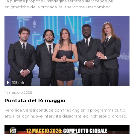
La puntata propone un'indagine serrata sulle vicende più
enigmatiche della cronaca italiana, come Unabomber: il
dinamitardo seriale responsabile di decine di attentati tra gli anni
'90 e il 2000 che, inquietantemente, potrebbe essere ancora in
libertà. Lo speciale affronta inoltre le zone d'ombra sul Mostro di
Firenze, le cui responsabilità appaiono ancora oggi avvolte in un
groviglio di dubbi mai chiariti. Nel corso dello speciale anche
l'intervista inedita a Olindo Romano, realizzata ne...
198 min
14 maggio 2026
Puntata del 14 maggio
Veronica Gentili conduce con Max Angioni il programma cult di
attualita' con nuove interviste dissacranti ed inchieste di cronaca
degli inviati.