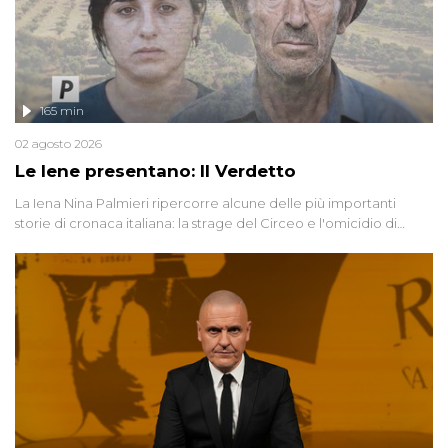
165 min
02 agosto 2026
Le Iene presentano: Il Verdetto
La Iena Nina Palmieri ripercorre alcune delle più importanti
storie di cronaca italiana: la strage del Circeo e l'omicidio di
Avetrana.