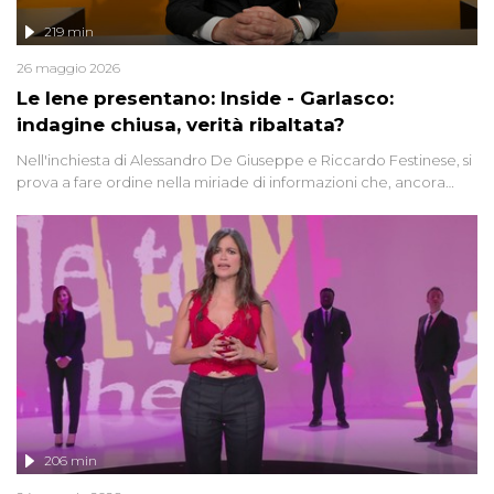
219 min
26 maggio 2026
Le Iene presentano: Inside - Garlasco:
indagine chiusa, verità ribaltata?
Nell'inchiesta di Alessandro De Giuseppe e Riccardo Festinese, si
prova a fare ordine nella miriade di informazioni che, ancora
oggi, continuano a emergere attorno a una delle vicende
giudiziarie più discusse degli ultimi anni. Lo speciale ricostruisce la
vicenda mettendo in fila testimonianze, errori, dettagli
controversi e i protagonisti di un'indagine che sembra non avere
fine.
206 min