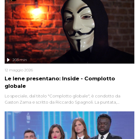
203 min
12 maggio 2026
Le Iene presentano: Inside - Complotto
globale
Lo speciale, dal titolo "Complotto globale", è condotto da
Gaston Zama e scritto da Riccardo Spagnoli. La puntata,
dedicata alle grandi teorie cospirazioniste del nostro tempo,
racconta l'universo delle narrazioni alternative, dei sospetti
globali e del complottismo che negli ultimi anni hanno invaso
social network, talk show, piazze digitali e immaginario collettivo.