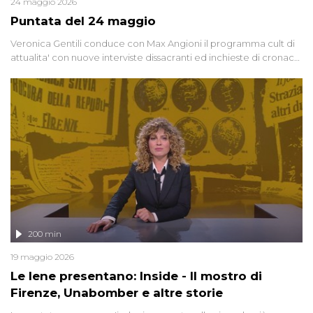
24 maggio 2026
Puntata del 24 maggio
Veronica Gentili conduce con Max Angioni il programma cult di
attualita' con nuove interviste dissacranti ed inchieste di cronaca
degli inviati.
200 min
19 maggio 2026
Le Iene presentano: Inside - Il mostro di
Firenze, Unabomber e altre storie