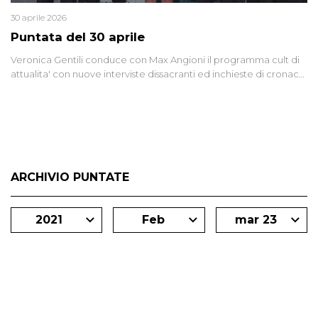
30 aprile 2026
Puntata del 30 aprile
Veronica Gentili conduce con Max Angioni il programma cult di
attualita' con nuove interviste dissacranti ed inchieste di cronaca
degli inviati.
ARCHIVIO PUNTATE
2021
Feb
mar 23