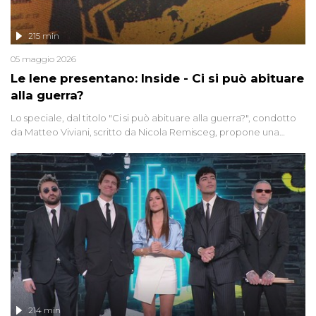
215 min
05 maggio 2026
Le Iene presentano: Inside - Ci si può abituare
alla guerra?
Lo speciale, dal titolo "Ci si può abituare alla guerra?", condotto
da Matteo Viviani, scritto da Nicola Remisceg, propone una
riflessione - con l'aiuto di economisti, esperti militari e giornalisti
di settore - su quanto la guerra sia diventata una realtà pervasiva.
Anche se l'Italia non è direttamente coinvolta in conflitti armati, il
contesto globale rende impossibile considerarla un fenomeno
lontano.
214 min