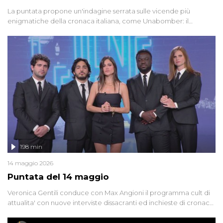
La puntata propone un'indagine serrata sulle vicende più
enigmatiche della cronaca italiana, come Unabomber: il
dinamitardo seriale responsabile di decine di attentati tra gli anni
'90 e il 2000 che, inquietantemente, potrebbe essere ancora in
libertà. Lo speciale affronta inoltre le zone d'ombra sul Mostro di
Firenze, le cui responsabilità appaiono ancora oggi avvolte in un
groviglio di dubbi mai chiariti. Nel corso dello speciale anche
l'intervista inedita a Olindo Romano, realizzata ne...
198 min
14 maggio 2026
Puntata del 14 maggio
Veronica Gentili conduce con Max Angioni il programma cult di
attualita' con nuove interviste dissacranti ed inchieste di cronaca
degli inviati.