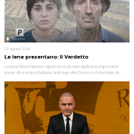
165 min
02 agosto 2026
Le Iene presentano: Il Verdetto
La Iena Nina Palmieri ripercorre alcune delle più importanti
storie di cronaca italiana: la strage del Circeo e l'omicidio di
Avetrana.