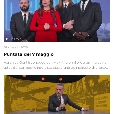
189 min
07 maggio 2026
Puntata del 7 maggio
Veronica Gentili conduce con Max Angioni il programma cult di
attualita' con nuove interviste dissacranti ed inchieste di cronaca
degli inviati.