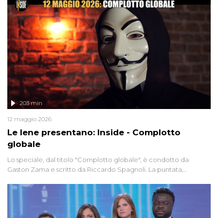
203 min
12 maggio 2026
Le Iene presentano: Inside - Complotto
globale
Lo speciale, dal titolo "Complotto globale", è condotto da
Gaston Zama e scritto da Riccardo Spagnoli. La puntata,
dedicata alle grandi teorie cospirazioniste del nostro tempo,
racconta l'universo delle narrazioni alternative, dei sospetti
globali e del complottismo che negli ultimi anni hanno invaso
social network, talk show, piazze digitali e immaginario collettivo.