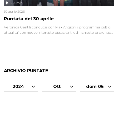
214 min
30 aprile 2026
Puntata del 30 aprile
Veronica Gentili conduce con Max Angioni il programma cult di
attualita' con nuove interviste dissacranti ed inchieste di cronaca
degli inviati.
ARCHIVIO PUNTATE
2024
Ott
dom 06