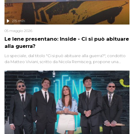
215 min
05 maggio 2026
Le Iene presentano: Inside - Ci si può abituare
alla guerra?
Lo speciale, dal titolo "Ci si può abituare alla guerra?", condotto
da Matteo Viviani, scritto da Nicola Remisceg, propone una
riflessione - con l'aiuto di economisti, esperti militari e giornalisti
di settore - su quanto la guerra sia diventata una realtà pervasiva.
Anche se l'Italia non è direttamente coinvolta in conflitti armati, il
contesto globale rende impossibile considerarla un fenomeno
lontano.