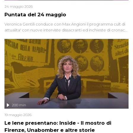
24 maggio 2026
Puntata del 24 maggio
Veronica Gentili conduce con Max Angioni il programma cult di
attualita' con nuove interviste dissacranti ed inchieste di cronaca
degli inviati.
200 min
19 maggio 2026
Le Iene presentano: Inside - Il mostro di
Firenze, Unabomber e altre storie