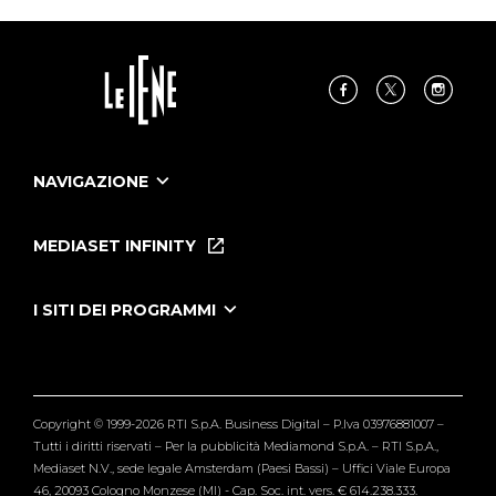
NAVIGAZIONE
Home
Puntate
MEDIASET INFINITY
Le Iene Presentano Inside
Puntate Ieneyeh
Tutti i servizi
I SITI DEI PROGRAMMI
Le Iene
Grande Fratello
Segnalazioni
L'Isola dei Famosi
Pubblico
Striscia la Notizia
Maria De Filippi
Copyright © 1999-2026 RTI S.p.A. Business Digital – P.Iva 03976881007 –
Verissimo
Tutti i diritti riservati – Per la pubblicità Mediamond S.p.A. – RTI S.p.A.,
Mediaset N.V., sede legale Amsterdam (Paesi Bassi) – Uffici Viale Europa
46, 20093 Cologno Monzese (MI) - Cap. Soc. int. vers. € 614.238.333.