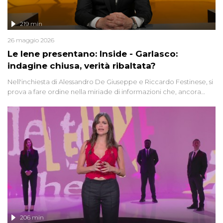
219 min
26 maggio 2026
Le Iene presentano: Inside - Garlasco:
indagine chiusa, verità ribaltata?
Nell'inchiesta di Alessandro De Giuseppe e Riccardo Festinese, si
prova a fare ordine nella miriade di informazioni che, ancora
oggi, continuano a emergere attorno a una delle vicende
giudiziarie più discusse degli ultimi anni. Lo speciale ricostruisce la
vicenda mettendo in fila testimonianze, errori, dettagli
controversi e i protagonisti di un'indagine che sembra non avere
fine.
206 min