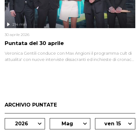
214 min
30 aprile 2026
Puntata del 30 aprile
Veronica Gentili conduce con Max Angioni il programma cult di
attualita' con nuove interviste dissacranti ed inchieste di cronaca
degli inviati.
ARCHIVIO PUNTATE
2026
Mag
ven 15