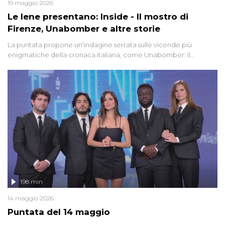
19 maggio 2026
Le Iene presentano: Inside - Il mostro di
Firenze, Unabomber e altre storie
La puntata propone un'indagine serrata sulle vicende più
enigmatiche della cronaca italiana, come Unabomber: il
dinamitardo seriale responsabile di decine di attentati tra gli anni
'90 e il 2000 che, inquietantemente, potrebbe essere ancora in
libertà. Lo speciale affronta inoltre le zone d'ombra sul Mostro di
Firenze, le cui responsabilità appaiono ancora oggi avvolte in un
groviglio di dubbi mai chiariti. Nel corso dello speciale anche
l'intervista inedita a Olindo Romano, realizzata ne...
198 min
14 maggio 2026
Puntata del 14 maggio