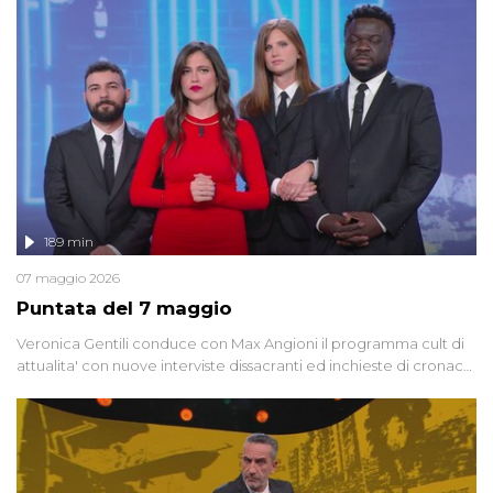
racconta l'universo delle narrazioni alternative, dei sospetti
globali e del complottismo che negli ultimi anni hanno invaso
social network, talk show, piazze digitali e immaginario collettivo.
189 min
07 maggio 2026
Puntata del 7 maggio
Veronica Gentili conduce con Max Angioni il programma cult di
attualita' con nuove interviste dissacranti ed inchieste di cronaca
degli inviati.