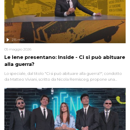
215 min
05 maggio 2026
Le Iene presentano: Inside - Ci si può abituare
alla guerra?
Lo speciale, dal titolo "Ci si può abituare alla guerra?", condotto
da Matteo Viviani, scritto da Nicola Remisceg, propone una
riflessione - con l'aiuto di economisti, esperti militari e giornalisti
di settore - su quanto la guerra sia diventata una realtà pervasiva.
Anche se l'Italia non è direttamente coinvolta in conflitti armati, il
contesto globale rende impossibile considerarla un fenomeno
lontano.