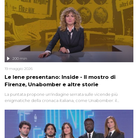
200 min
19 maggio 2026
Le Iene presentano: Inside - Il mostro di
Firenze, Unabomber e altre storie
La puntata propone un'indagine serrata sulle vicende più
enigmatiche della cronaca italiana, come Unabomber: il
dinamitardo seriale responsabile di decine di attentati tra gli anni
'90 e il 2000 che, inquietantemente, potrebbe essere ancora in
libertà. Lo speciale affronta inoltre le zone d'ombra sul Mostro di
Firenze, le cui responsabilità appaiono ancora oggi avvolte in un
groviglio di dubbi mai chiariti. Nel corso dello speciale anche
l'intervista inedita a Olindo Romano, realizzata ne...