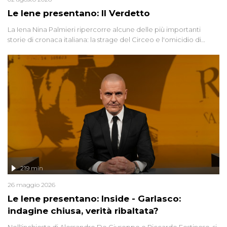
Le Iene presentano: Il Verdetto
La Iena Nina Palmieri ripercorre alcune delle più importanti
storie di cronaca italiana: la strage del Circeo e l'omicidio di
Avetrana.
219 min
26 maggio 2026
Le Iene presentano: Inside - Garlasco:
indagine chiusa, verità ribaltata?
Nell'inchiesta di Alessandro De Giuseppe e Riccardo Festinese, si