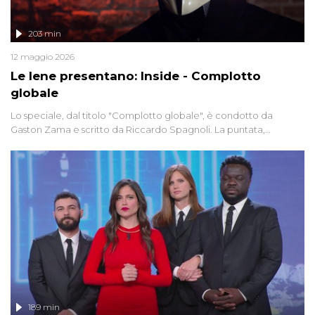
203 min
12 maggio 2026
Le Iene presentano: Inside - Complotto
globale
Lo speciale, dal titolo "Complotto globale", è condotto da
Gaston Zama e scritto da Riccardo Spagnoli. La puntata,
dedicata alle grandi teorie cospirazioniste del nostro tempo,
racconta l'universo delle narrazioni alternative, dei sospetti
globali e del complottismo che negli ultimi anni hanno invaso
social network, talk show, piazze digitali e immaginario collettivo.
189 min