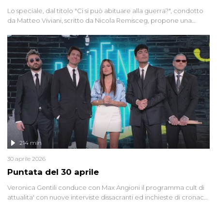
Lo speciale, dal titolo "Ci si può abituare alla guerra?", condotto
da Matteo Viviani, scritto da Nicola Remisceg, propone una
riflessione - con l'aiuto di economisti, esperti militari e giornalisti
di settore - su quanto la guerra sia diventata una realtà pervasiva.
Anche se l'Italia non è direttamente coinvolta in conflitti armati, il
contesto globale rende impossibile considerarla un fenomeno
lontano.
214 min
30 aprile 2026
Puntata del 30 aprile
Veronica Gentili conduce con Max Angioni il programma cult di
attualita' con nuove interviste dissacranti ed inchieste di cronaca
degli inviati.