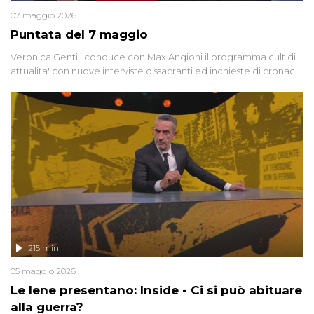
07 maggio 2026
Puntata del 7 maggio
Veronica Gentili conduce con Max Angioni il programma cult di
attualita' con nuove interviste dissacranti ed inchieste di cronaca
degli inviati.
215 min
05 maggio 2026
Le Iene presentano: Inside - Ci si può abituare
alla guerra?