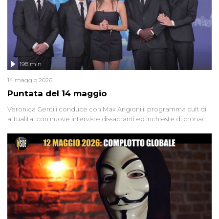
198 min
14 maggio 2026
Puntata del 14 maggio
Veronica Gentili conduce con Max Angioni il programma cult di
attualita' con nuove interviste dissacranti ed inchieste di cronaca
degli inviati.