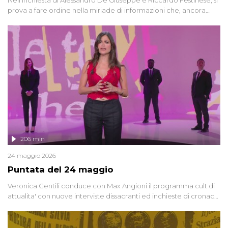
prova a fare ordine nella miriade di informazioni che, ancora
oggi, continuano a emergere attorno a una delle vicende
giudiziarie più discusse degli ultimi anni. Lo speciale ricostruisce la
vicenda mettendo in fila testimonianze, errori, dettagli
controversi e i protagonisti di un'indagine che sembra non avere
fine.
206 min
24 maggio 2026
Puntata del 24 maggio
Veronica Gentili conduce con Max Angioni il programma cult di
attualita' con nuove interviste dissacranti ed inchieste di cronaca
degli inviati.