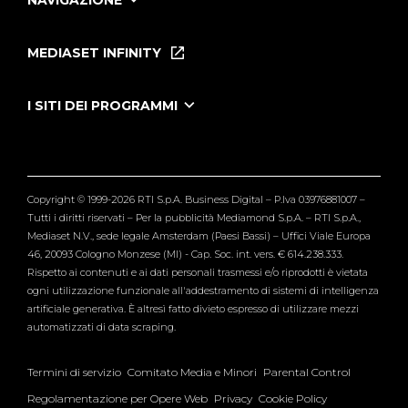
NAVIGAZIONE
Home
Puntate
MEDIASET INFINITY
Le Iene Presentano Inside
Puntate Ieneyeh
Tutti i servizi
I SITI DEI PROGRAMMI
Le Iene
Grande Fratello
Segnalazioni
L'Isola dei Famosi
Pubblico
Striscia la Notizia
Maria De Filippi
Copyright © 1999-2026 RTI S.p.A. Business Digital – P.Iva 03976881007 –
Verissimo
Tutti i diritti riservati – Per la pubblicità Mediamond S.p.A. – RTI S.p.A.,
Mediaset N.V., sede legale Amsterdam (Paesi Bassi) – Uffici Viale Europa
46, 20093 Cologno Monzese (MI) - Cap. Soc. int. vers. € 614.238.333.
Rispetto ai contenuti e ai dati personali trasmessi e/o riprodotti è vietata
ogni utilizzazione funzionale all'addestramento di sistemi di intelligenza
artificiale generativa. È altresì fatto divieto espresso di utilizzare mezzi
automatizzati di data scraping.
Termini di servizio
Comitato Media e Minori
Parental Control
Regolamentazione per Opere Web
Privacy
Cookie Policy