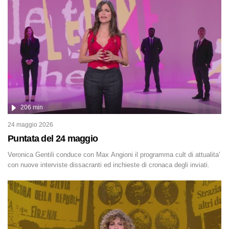
in fila testimonianze, errori, dettagli controversi e i protagonisti di
un'indagine che sembra non avere fine.
206 min
24 maggio 2026
Puntata del 24 maggio
Veronica Gentili conduce con Max Angioni il programma cult di attualita'
con nuove interviste dissacranti ed inchieste di cronaca degli inviati.