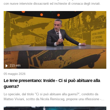
con nuove interviste dissacranti ed inchieste di cronaca degli inviati.
215 min
05 maggio 2026
Le Iene presentano: Inside - Ci si può abituare alla
guerra?
Lo speciale, dal titolo "Ci si può abituare alla guerra?", condotto da
Matteo Viviani, scritto da Nicola Remisceg, propone una riflessione -
con l'aiuto di economisti, esperti militari e giornalisti di settore - su
quanto la guerra sia diventata una realtà pervasiva. Anche se l'Italia non