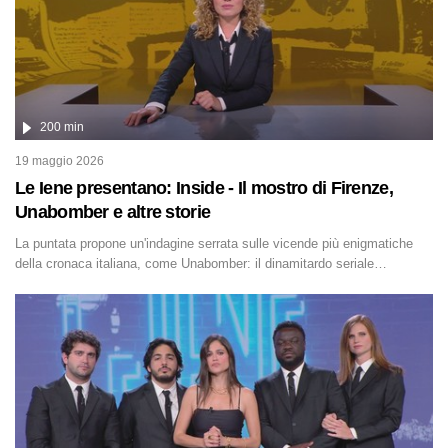
200 min
19 maggio 2026
Le Iene presentano: Inside - Il mostro di Firenze,
Unabomber e altre storie
La puntata propone un'indagine serrata sulle vicende più enigmatiche
della cronaca italiana, come Unabomber: il dinamitardo seriale
responsabile di decine di attentati tra gli anni '90 e il 2000 che,
inquietantemente, potrebbe essere ancora in libertà. Lo speciale affronta
inoltre le zone d'ombra sul Mostro di Firenze, le cui responsabilità
appaiono ancora oggi avvolte in un groviglio di dubbi mai chiariti. Nel
corso dello speciale anche l'intervista inedita a Olindo Romano,
realizzata ne...