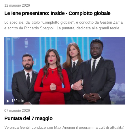
12 maggio 2026
Le Iene presentano: Inside - Complotto globale
Lo speciale, dal titolo "Complotto globale", è condotto da Gaston Zama
e scritto da Riccardo Spagnoli. La puntata, dedicata alle grandi teorie
cospirazioniste del nostro tempo, racconta l'universo delle narrazioni
alternative, dei sospetti globali e del complottismo che negli ultimi anni
hanno invaso social network, talk show, piazze digitali e immaginario
collettivo.
189 min
07 maggio 2026
Puntata del 7 maggio
Veronica Gentili conduce con Max Angioni il programma cult di attualita'