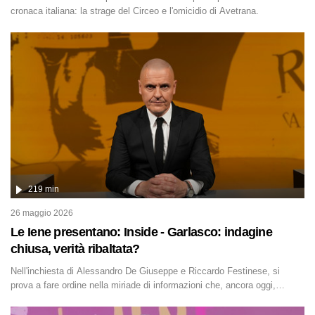
cronaca italiana: la strage del Circeo e l'omicidio di Avetrana.
219 min
26 maggio 2026
Le Iene presentano: Inside - Garlasco: indagine
chiusa, verità ribaltata?
Nell'inchiesta di Alessandro De Giuseppe e Riccardo Festinese, si
prova a fare ordine nella miriade di informazioni che, ancora oggi,
continuano a emergere attorno a una delle vicende giudiziarie più
discusse degli ultimi anni. Lo speciale ricostruisce la vicenda mettendo