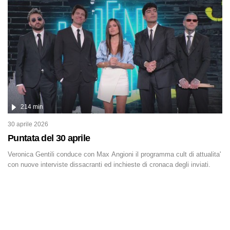
è direttamente coinvolta in conflitti armati, il contesto globale rende
impossibile considerarla un fenomeno lontano.
214 min
30 aprile 2026
Puntata del 30 aprile
Veronica Gentili conduce con Max Angioni il programma cult di attualita'
con nuove interviste dissacranti ed inchieste di cronaca degli inviati.