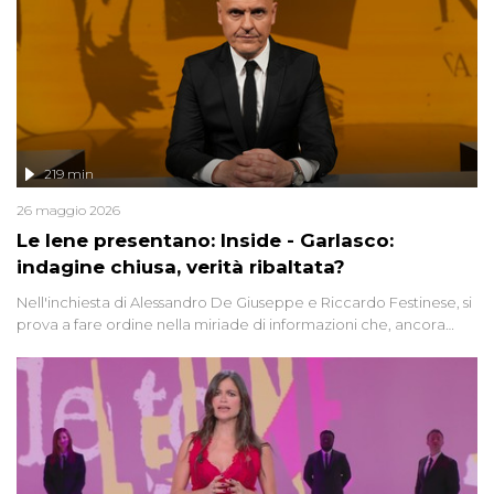
219 min
26 maggio 2026
Le Iene presentano: Inside - Garlasco:
indagine chiusa, verità ribaltata?
Nell'inchiesta di Alessandro De Giuseppe e Riccardo Festinese, si
prova a fare ordine nella miriade di informazioni che, ancora
oggi, continuano a emergere attorno a una delle vicende
giudiziarie più discusse degli ultimi anni. Lo speciale ricostruisce la
vicenda mettendo in fila testimonianze, errori, dettagli
controversi e i protagonisti di un'indagine che sembra non avere
fine.