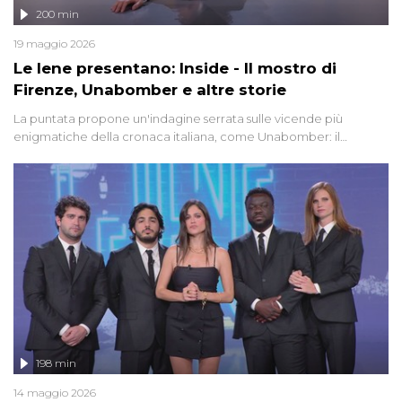
200 min
19 maggio 2026
Le Iene presentano: Inside - Il mostro di
Firenze, Unabomber e altre storie
La puntata propone un'indagine serrata sulle vicende più
enigmatiche della cronaca italiana, come Unabomber: il
dinamitardo seriale responsabile di decine di attentati tra gli anni
'90 e il 2000 che, inquietantemente, potrebbe essere ancora in
libertà. Lo speciale affronta inoltre le zone d'ombra sul Mostro di
Firenze, le cui responsabilità appaiono ancora oggi avvolte in un
groviglio di dubbi mai chiariti. Nel corso dello speciale anche
l'intervista inedita a Olindo Romano, realizzata ne...
198 min
14 maggio 2026