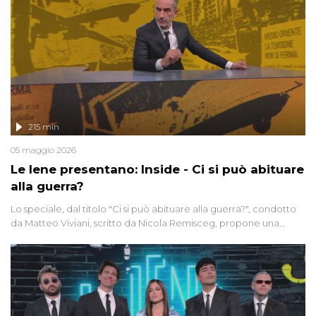
215 min
05 maggio 2026
Le Iene presentano: Inside - Ci si può abituare
alla guerra?
Lo speciale, dal titolo "Ci si può abituare alla guerra?", condotto
da Matteo Viviani, scritto da Nicola Remisceg, propone una
riflessione - con l'aiuto di economisti, esperti militari e giornalisti
di settore - su quanto la guerra sia diventata una realtà pervasiva.
Anche se l'Italia non è direttamente coinvolta in conflitti armati, il
contesto globale rende impossibile considerarla un fenomeno
lontano.