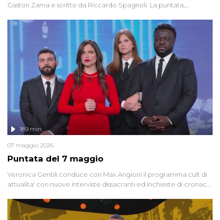
Gaston Zama e scritto da Riccardo Spagnoli. La puntata,
dedicata alle grandi teorie cospirazioniste del nostro tempo,
racconta l'universo delle narrazioni alternative, dei sospetti
globali e del complottismo che negli ultimi anni hanno invaso
social network, talk show, piazze digitali e immaginario collettivo.
189 min
07 maggio 2026
Puntata del 7 maggio
Veronica Gentili conduce con Max Angioni il programma cult di
attualita' con nuove interviste dissacranti ed inchieste di cronaca
degli inviati.