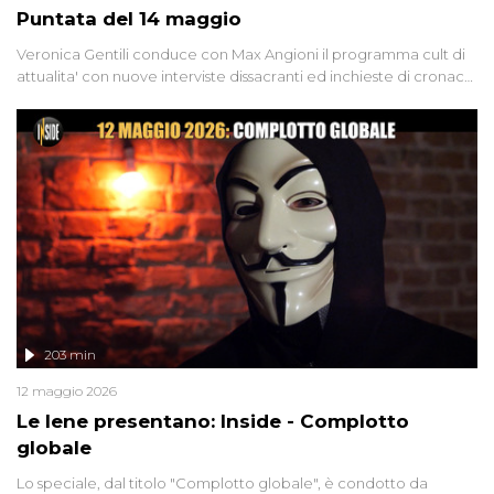
Puntata del 14 maggio
Veronica Gentili conduce con Max Angioni il programma cult di
attualita' con nuove interviste dissacranti ed inchieste di cronaca
degli inviati.
203 min
12 maggio 2026
Le Iene presentano: Inside - Complotto
globale
Lo speciale, dal titolo "Complotto globale", è condotto da