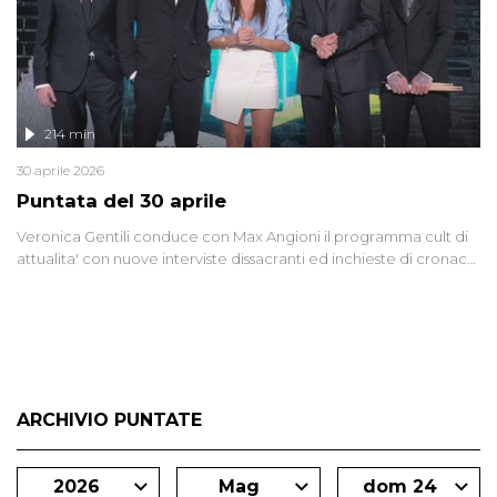
214 min
30 aprile 2026
Puntata del 30 aprile
Veronica Gentili conduce con Max Angioni il programma cult di
attualita' con nuove interviste dissacranti ed inchieste di cronaca
degli inviati.
ARCHIVIO PUNTATE
2026
Mag
dom 24