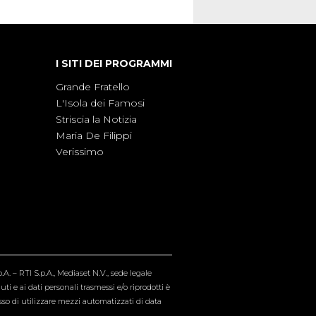
I SITI DEI PROGRAMMI
Grande Fratello
L'Isola dei Famosi
Striscia la Notizia
Maria De Filippi
Verissimo
A. – RTI S.p.A., Mediaset N.V., sede legale
i e ai dati personali trasmessi e/o riprodotti è
esso di utilizzare mezzi automatizzati di data