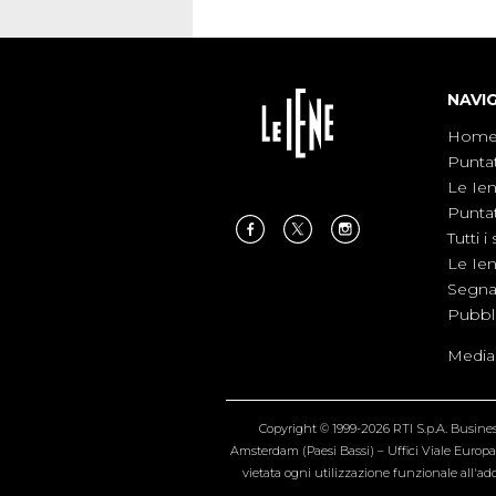
NAVI
Hom
Punta
Le Ie
Punta
Tutti i 
Le Ie
Segnal
Pubbl
Medias
Copyright © 1999-2026 RTI S.p.A. Business 
Amsterdam (Paesi Bassi) – Uffici Viale Europa 4
vietata ogni utilizzazione funzionale all'add