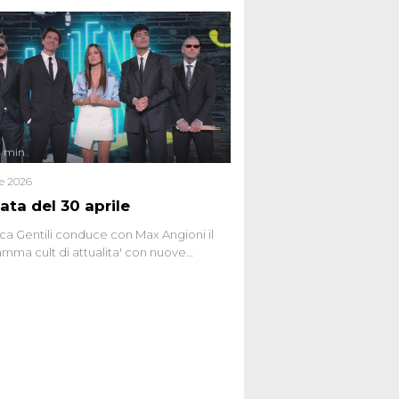
 racconta l'universo delle narrazioni
tive, dei sospetti globali e del
ttismo che negli ultimi anni hanno
social network, talk show, piazze digitali
ginario collettivo.
4 min
le 2026
ata del 30 aprile
ca Gentili conduce con Max Angioni il
mma cult di attualita' con nuove
ste dissacranti ed inchieste di cronaca
nviati.