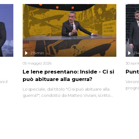
tempo,
i tra
alterna
nte,
complo
eciale
invaso 
ro di
e imma
ancora
lizzata
215 min
21
05 maggio 2026
30 apri
Le Iene presentano: Inside - Ci si
Punt
può abituare alla guerra?
i il
Veroni
progra
Lo speciale, dal titolo "Ci si può abituare alla
naca
intervi
guerra?", condotto da Matteo Viviani, scritto
degli i
da Nicola Remisceg, propone una riflessione -
con l'aiuto di economisti, esperti militari e
giornalisti di settore - su quanto la guerra sia
diventata una realtà pervasiva. Anche se l'Italia
non è direttamente coinvolta in conflitti
armati, il contesto globale rende impossibile
considerarla un fenomeno lontano.