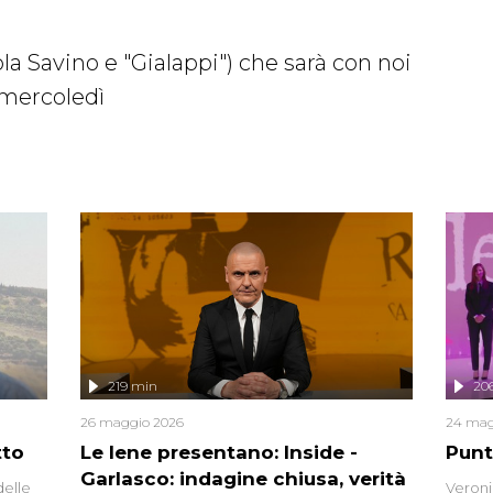
ola Savino e "Gialappi") che sarà con noi
 mercoledì
219 min
20
26 maggio 2026
24 mag
tto
Le Iene presentano: Inside -
Punt
Garlasco: indagine chiusa, verità
delle
Veroni