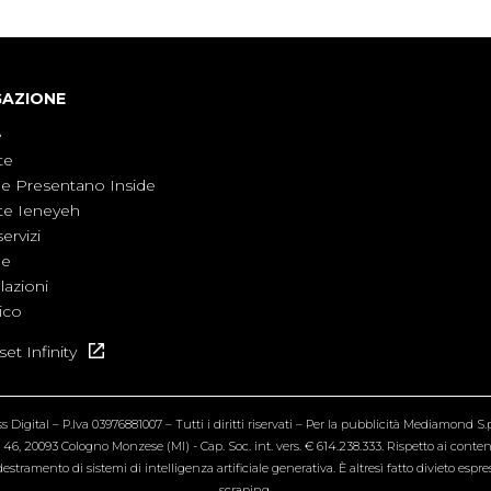
GAZIONE
e
te
ne Presentano Inside
te Ieneyeh
servizi
ne
azioni
ico
et Infinity
Digital – P.Iva 03976881007 – Tutti i diritti riservati – Per la pubblicità Mediamond S.p.
6, 20093 Cologno Monzese (MI) - Cap. Soc. int. vers. € 614.238.333. Rispetto ai contenut
estramento di sistemi di intelligenza artificiale generativa. È altresì fatto divieto espr
scraping.