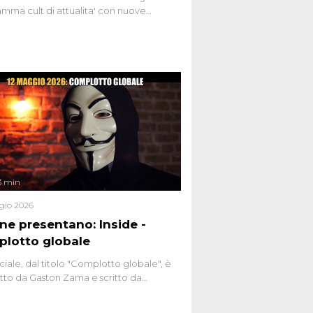
mma cult di attualita' con nuove
ste dissacranti ed inchieste di cronaca
nviati.
3 min
gio 2026
ene presentano: Inside -
lotto globale
ciale, dal titolo "Complotto globale", è
to da Gaston Zama e scritto da
do Spagnoli. La puntata, dedicata alle
 teorie cospirazioniste del nostro