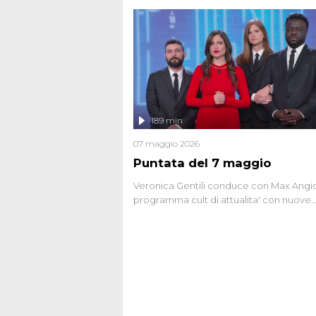
seriale responsabile di decine di attentat
gli anni '90 e il 2000 che, inquietanteme
potrebbe essere ancora in libertà. Lo sp
affronta inoltre le zone d'ombra sul Most
Firenze, le cui responsabilità appaiono 
oggi avvolte in un groviglio di dubbi mai
chiariti. Nel corso dello speciale anche
l'intervista inedita a Olindo Romano, rea
189 min
ne...
07 maggio 2026
Puntata del 7 maggio
Veronica Gentili conduce con Max Angion
programma cult di attualita' con nuove
interviste dissacranti ed inchieste di cro
degli inviati.