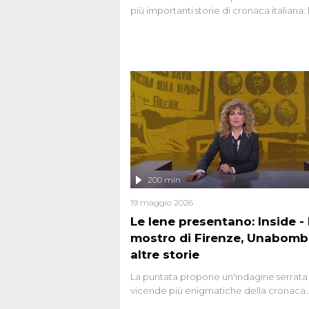
più importanti storie di cronaca italiana: 
strage del Circeo e l'omicidio di Avetran
200 min
19 maggio 2026
Le Iene presentano: Inside - I
mostro di Firenze, Unabomb
altre storie
La puntata propone un'indagine serrata 
vicende più enigmatiche della cronaca
italiana, come Unabomber: il dinamitar