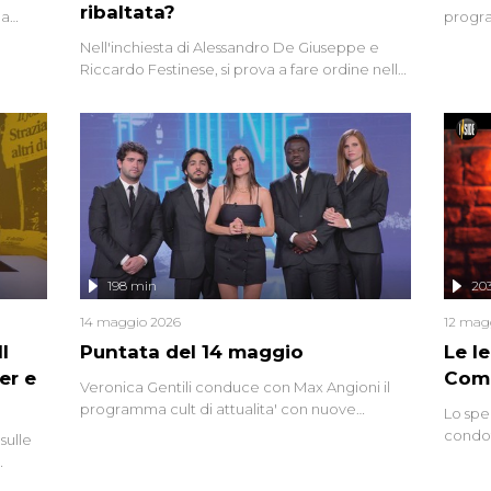
ribaltata?
la
progra
a.
intervi
Nell'inchiesta di Alessandro De Giuseppe e
degli i
Riccardo Festinese, si prova a fare ordine nella
miriade di informazioni che, ancora oggi,
continuano a emergere attorno a una delle
vicende giudiziarie più discusse degli ultimi
anni. Lo speciale ricostruisce la vicenda
mettendo in fila testimonianze, errori, dettagli
controversi e i protagonisti di un'indagine che
sembra non avere fine.
198 min
20
14 maggio 2026
12 mag
l
Puntata del 14 maggio
Le I
er e
Comp
Veronica Gentili conduce con Max Angioni il
programma cult di attualita' con nuove
Lo spe
interviste dissacranti ed inchieste di cronaca
condot
sulle
degli inviati.
Riccar
grandi
do