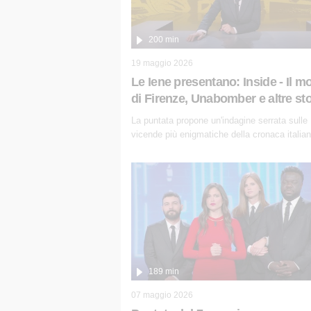
200 min
19 maggio 2026
Le Iene presentano: Inside - Il m
di Firenze, Unabomber e altre sto
La puntata propone un'indagine serrata sulle
vicende più enigmatiche della cronaca italian
come Unabomber: il dinamitardo seriale
responsabile di decine di attentati tra gli anni 
2000 che, inquietantemente, potrebbe esser
ancora in libertà. Lo speciale affronta inoltre
d'ombra sul Mostro di Firenze, le cui respons
appaiono ancora oggi avvolte in un groviglio 
dubbi mai chiariti. Nel corso dello speciale 
l'intervista inedita a Olindo Romano, realizza
189 min
07 maggio 2026