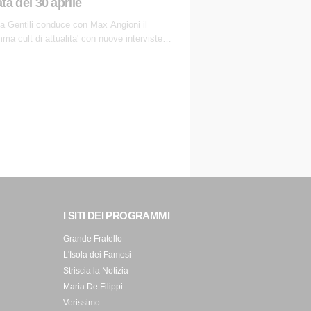
ta del 30 aprile
a Gentili conduce con Max Angioni il
ma cult di attualita' con nuove interviste
anti ed inchieste di cronaca degli inviati.
I SITI DEI PROGRAMMI
Grande Fratello
L'Isola dei Famosi
Striscia la Notizia
Maria De Filippi
Verissimo