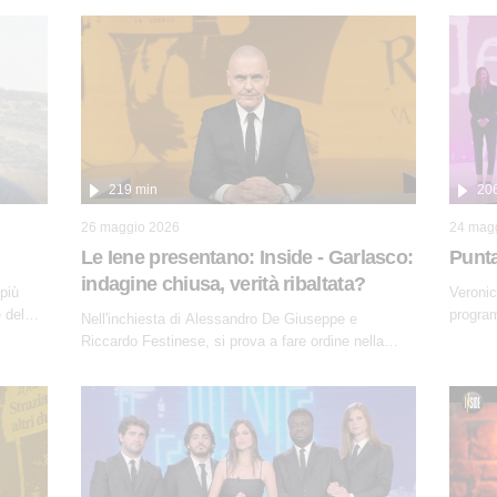
219 min
20
26 maggio 2026
24 mag
Le Iene presentano: Inside - Garlasco:
Punta
indagine chiusa, verità ribaltata?
 più
Veronic
e del
program
Nell'inchiesta di Alessandro De Giuseppe e
dissacr
Riccardo Festinese, si prova a fare ordine nella
miriade di informazioni che, ancora oggi, continuano
a emergere attorno a una delle vicende giudiziarie
più discusse degli ultimi anni. Lo speciale
ricostruisce la vicenda mettendo in fila
testimonianze, errori, dettagli controversi e i
protagonisti di un'indagine che sembra non avere
fine.