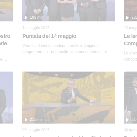
198 min
20
14 maggio 2026
12 mag
ostro
Puntata del 14 maggio
Le Ie
rie
Compl
Veronica Gentili conduce con Max Angioni il
programma cult di attualita' con nuove interviste
Lo spec
dissacranti ed inchieste di cronaca degli inviati.
a,
condott
Spagnol
'90 e il
cospira
e
l'univer
 le zone
globali
abilità
hanno i
di
digitali
anche
ta ne...
215 min
21
05 maggio 2026
30 apri