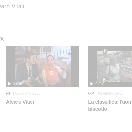
varo Vitali
TA
9 min
4 min
PIF
08 giugno 2005
GIP
08 giugno 2005
Alvaro Vitali
La classifica: l'uom
biscotto