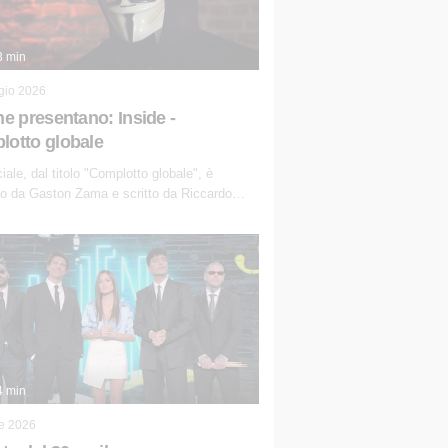
3 min
gio 2026
ne presentano: Inside -
otto globale
iale, dal titolo "Complotto globale", è
o da Gaston Zama e scritto da Riccardo
i. La puntata, dedicata alle grandi teorie
zioniste del nostro tempo, racconta
so delle narrazioni alternative, dei sospetti
 e del complottismo che negli ultimi anni
nvaso social network, talk show, piazze
 e immaginario collettivo.
4 min
le 2026