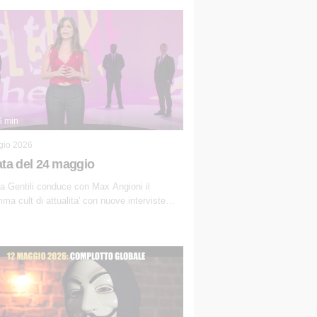
6 min
gio 2026
ta del 24 maggio
a Gentili conduce con Max Angioni il
ma cult di attualita' con nuove interviste
anti ed inchieste di cronaca degli inviati.