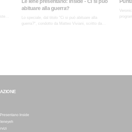
Le Iene presentano: Inside - Ci si può
Punta
abituare alla guerra?
Veronic
iste
program
Lo speciale, dal titolo "Ci si può abituare alla
ti.
dissacr
guerra?", condotto da Matteo Viviani, scritto da
Nicola Remisceg, propone una riflessione - con
l'aiuto di economisti, esperti militari e giornalisti di
settore - su quanto la guerra sia diventata una
realtà pervasiva. Anche se l'Italia non è
direttamente coinvolta in conflitti armati, il contesto
globale rende impossibile considerarla un fenomeno
lontano.
GAZIONE
 Presentano Inside
 Ieneyeh
ervizi