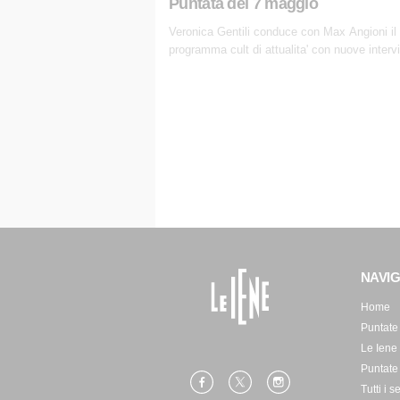
Puntata del 7 maggio
Veronica Gentili conduce con Max Angioni il
programma cult di attualita' con nuove interv
dissacranti ed inchieste di cronaca degli invia
NAVI
Home
Puntate
Le Iene
Puntate
Tutti i s