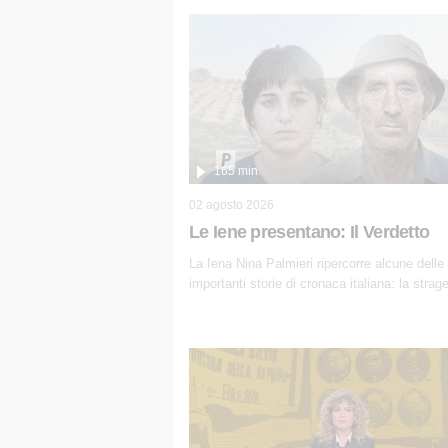
165 min
02 agosto 2026
Le Iene presentano: Il Verdetto
La Iena Nina Palmieri ripercorre alcune delle
importanti storie di cronaca italiana: la strag
Circeo e l'omicidio di Avetrana.