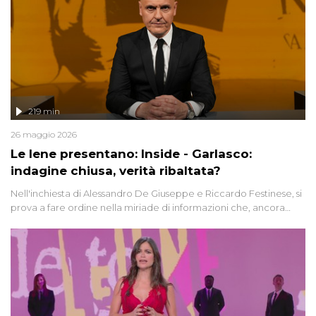
219 min
26 maggio 2026
Le Iene presentano: Inside - Garlasco:
indagine chiusa, verità ribaltata?
Nell'inchiesta di Alessandro De Giuseppe e Riccardo Festinese, si
prova a fare ordine nella miriade di informazioni che, ancora
oggi, continuano a emergere attorno a una delle vicende
giudiziarie più discusse degli ultimi anni. Lo speciale ricostruisce la
vicenda mettendo in fila testimonianze, errori, dettagli
controversi e i protagonisti di un'indagine che sembra non avere
fine.