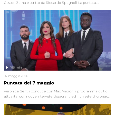
Gaston Zama e scritto da Riccardo Spagnoli. La puntata,
dedicata alle grandi teorie cospirazioniste del nostro tempo,
racconta l'universo delle narrazioni alternative, dei sospetti
globali e del complottismo che negli ultimi anni hanno invaso
social network, talk show, piazze digitali e immaginario collettivo.
189 min
07 maggio 2026
Puntata del 7 maggio
Veronica Gentili conduce con Max Angioni il programma cult di
attualita' con nuove interviste dissacranti ed inchieste di cronaca
degli inviati.