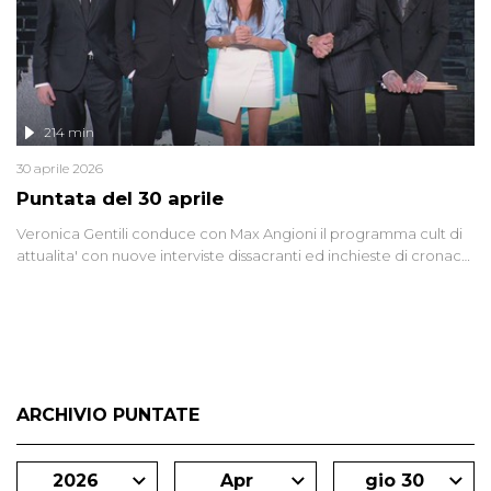
214 min
30 aprile 2026
Puntata del 30 aprile
Veronica Gentili conduce con Max Angioni il programma cult di
attualita' con nuove interviste dissacranti ed inchieste di cronaca
degli inviati.
ARCHIVIO PUNTATE
2026
Apr
gio 30