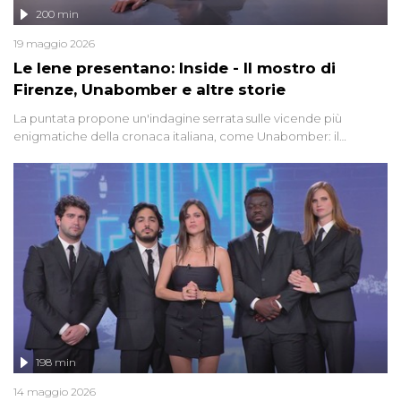
200 min
19 maggio 2026
Le Iene presentano: Inside - Il mostro di
Firenze, Unabomber e altre storie
La puntata propone un'indagine serrata sulle vicende più
enigmatiche della cronaca italiana, come Unabomber: il
dinamitardo seriale responsabile di decine di attentati tra gli anni
'90 e il 2000 che, inquietantemente, potrebbe essere ancora in
libertà. Lo speciale affronta inoltre le zone d'ombra sul Mostro di
Firenze, le cui responsabilità appaiono ancora oggi avvolte in un
groviglio di dubbi mai chiariti. Nel corso dello speciale anche
l'intervista inedita a Olindo Romano, realizzata ne...
198 min
14 maggio 2026