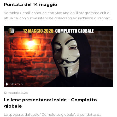
Puntata del 14 maggio
Veronica Gentili conduce con Max Angioni il programma cult di
attualita' con nuove interviste dissacranti ed inchieste di cronaca
degli inviati.
203 min
12 maggio 2026
Le Iene presentano: Inside - Complotto
globale
Lo speciale, dal titolo "Complotto globale", è condotto da