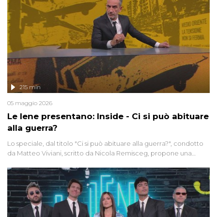
215 min
05 maggio 2026
Le Iene presentano: Inside - Ci si può abituare
alla guerra?
Lo speciale, dal titolo "Ci si può abituare alla guerra?", condotto
da Matteo Viviani, scritto da Nicola Remisceg, propone una
riflessione - con l'aiuto di economisti, esperti militari e giornalisti
di settore - su quanto la guerra sia diventata una realtà pervasiva.
Anche se l'Italia non è direttamente coinvolta in conflitti armati, il
contesto globale rende impossibile considerarla un fenomeno
lontano.