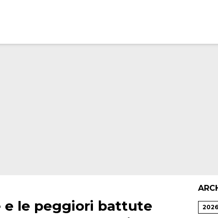
ARC
e e le peggiori battute
202