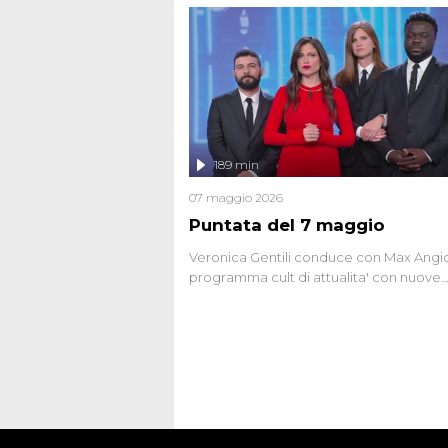
seriale responsabile di decine di attentat
gli anni '90 e il 2000 che, inquietanteme
potrebbe essere ancora in libertà. Lo sp
affronta inoltre le zone d'ombra sul Most
Firenze, le cui responsabilità appaiono 
oggi avvolte in un groviglio di dubbi mai
chiariti. Nel corso dello speciale anche
l'intervista inedita a Olindo Romano, rea
189 min
ne...
07 maggio 2026
Puntata del 7 maggio
Veronica Gentili conduce con Max Angion
programma cult di attualita' con nuove
interviste dissacranti ed inchieste di cro
degli inviati.