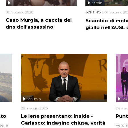
9 min
02 febbraio 2026
SORTINO
01 febbraio 20
Caso Murgia, a caccia del
Scambio di embr
dns dell'assassino
giallo nell'AUSL 
219 min
20
26 maggio 2026
24 mag
tto
Le Iene presentano: Inside -
Punt
Garlasco: indagine chiusa, verità
delle
Veroni