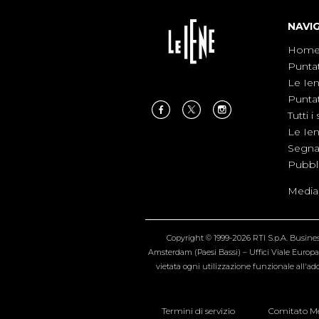
NAVI
Hom
Punta
Le Ie
Punta
Tutti i 
Le Ie
Segnal
Pubbl
Medias
Copyright © 1999-2026 RTI S.p.A. Business 
Amsterdam (Paesi Bassi) – Uffici Viale Europa 4
vietata ogni utilizzazione funzionale all'add
Termini di servizio
Comitato Me