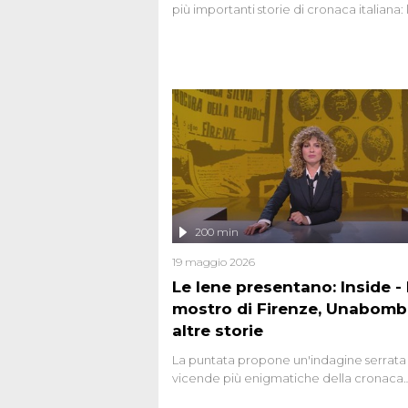
più importanti storie di cronaca italiana: 
strage del Circeo e l'omicidio di Avetran
200 min
19 maggio 2026
Le Iene presentano: Inside - I
mostro di Firenze, Unabomb
altre storie
La puntata propone un'indagine serrata 
vicende più enigmatiche della cronaca
italiana, come Unabomber: il dinamitar