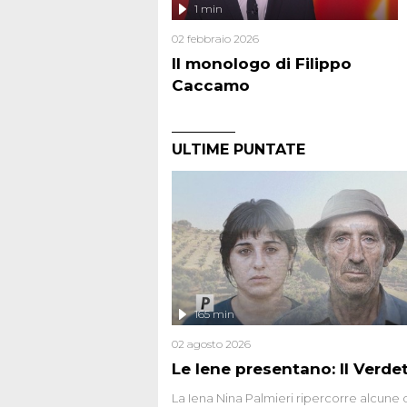
1 min
02 febbraio 2026
Il monologo di Filippo
Caccamo
ULTIME PUNTATE
165 min
02 agosto 2026
Le Iene presentano: Il Verde
La Iena Nina Palmieri ripercorre alcune 