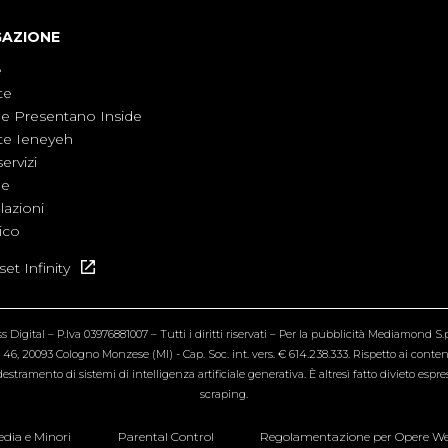
GAZIONE
e
te
ne Presentano Inside
te Ieneyeh
servizi
ne
azioni
ico
et Infinity
Digital – P.Iva 03976881007 – Tutti i diritti riservati – Per la pubblicità Mediamond S.p.
6, 20093 Cologno Monzese (MI) - Cap. Soc. int. vers. € 614.238.333. Rispetto ai contenut
estramento di sistemi di intelligenza artificiale generativa. È altresì fatto divieto espr
scraping.
dia e Minori
Parental Control
Regolamentazione per Opere W