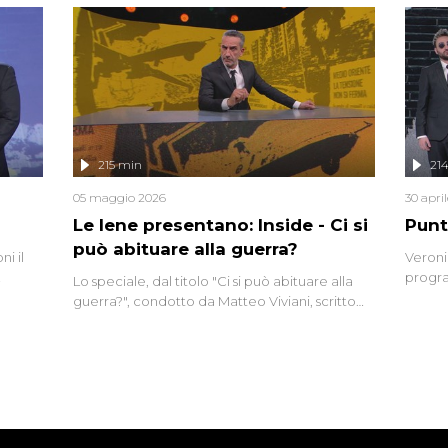
tempo,
i tra
alterna
nte,
complo
eciale
invaso 
ro di
e imma
ancora
lizzata
215 min
21
05 maggio 2026
30 apri
Le Iene presentano: Inside - Ci si
Punt
può abituare alla guerra?
i il
Veroni
progra
Lo speciale, dal titolo "Ci si può abituare alla
naca
intervi
guerra?", condotto da Matteo Viviani, scritto
degli i
da Nicola Remisceg, propone una riflessione -
con l'aiuto di economisti, esperti militari e
giornalisti di settore - su quanto la guerra sia
diventata una realtà pervasiva. Anche se l'Italia
non è direttamente coinvolta in conflitti
armati, il contesto globale rende impossibile
considerarla un fenomeno lontano.