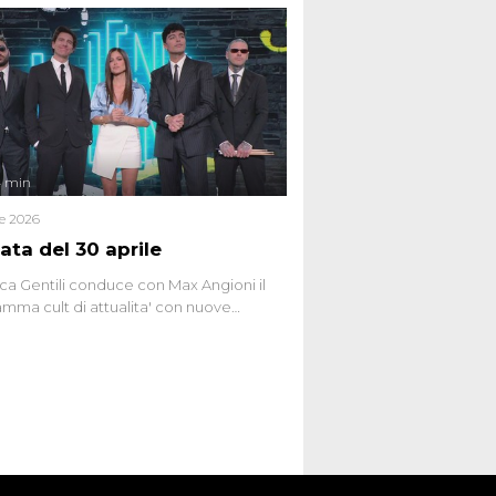
 racconta l'universo delle narrazioni
tive, dei sospetti globali e del
ttismo che negli ultimi anni hanno
social network, talk show, piazze digitali
ginario collettivo.
4 min
le 2026
ata del 30 aprile
ca Gentili conduce con Max Angioni il
mma cult di attualita' con nuove
ste dissacranti ed inchieste di cronaca
nviati.