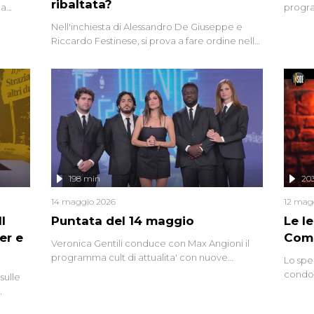
ribaltata?
la
progra
a.
intervi
Nell'inchiesta di Alessandro De Giuseppe e
degli i
Riccardo Festinese, si prova a fare ordine nella
miriade di informazioni che, ancora oggi,
continuano a emergere attorno a una delle
vicende giudiziarie più discusse degli ultimi
anni. Lo speciale ricostruisce la vicenda
mettendo in fila testimonianze, errori, dettagli
controversi e i protagonisti di un'indagine che
sembra non avere fine.
198 min
20
14 maggio 2026
12 mag
l
Puntata del 14 maggio
Le I
er e
Comp
Veronica Gentili conduce con Max Angioni il
programma cult di attualita' con nuove
Lo spe
interviste dissacranti ed inchieste di cronaca
condot
sulle
degli inviati.
Riccar
grandi
do