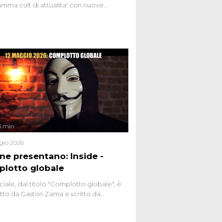
mma cult di attualita' con nuove
ste dissacranti ed inchieste di cronaca
nviati.
3 min
gio 2026
ene presentano: Inside -
lotto globale
ciale, dal titolo "Complotto globale", è
to da Gaston Zama e scritto da
do Spagnoli. La puntata, dedicata alle
 teorie cospirazioniste del nostro