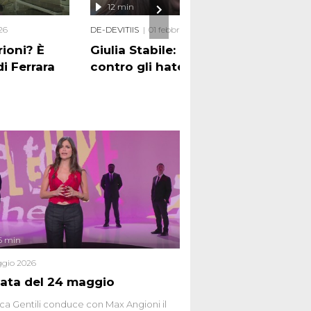
12 min
16
26
DE-DEVITIIS
01 febbraio 2026
GOLIA
ioni? È
Giulia Stabile: ballando
Vive
di Ferrara
contro gli haters
l'Al
6 min
gio 2026
ata del 24 maggio
ca Gentili conduce con Max Angioni il