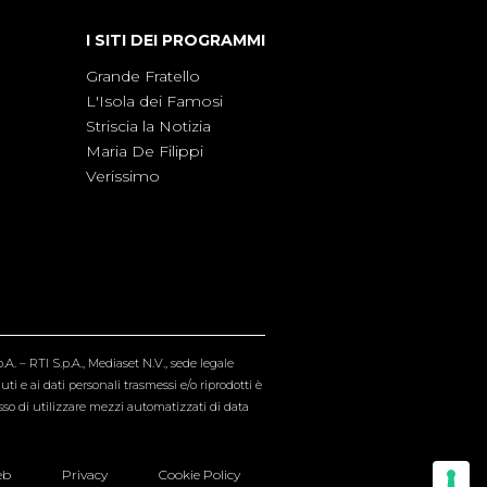
I SITI DEI PROGRAMMI
Grande Fratello
L'Isola dei Famosi
Striscia la Notizia
Maria De Filippi
Verissimo
A. – RTI S.p.A., Mediaset N.V., sede legale
i e ai dati personali trasmessi e/o riprodotti è
esso di utilizzare mezzi automatizzati di data
eb
Privacy
Cookie Policy