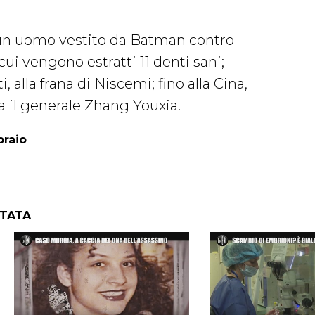
i un uomo vestito da Batman contro
 cui vengono estratti 11 denti sani;
, alla frana di Niscemi; fino alla Cina,
a il generale Zhang Youxia.
braio
NTATA