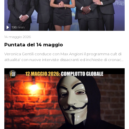
198 min
14 maggio 2026
Puntata del 14 maggio
Veronica Gentili conduce con Max Angioni il programma cult di
attualita' con nuove interviste dissacranti ed inchieste di cronaca
degli inviati.