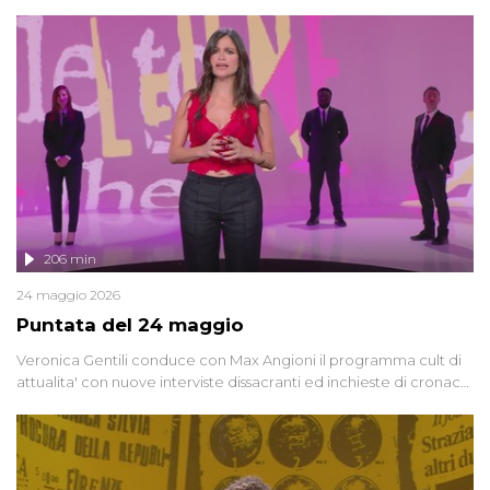
oggi, continuano a emergere attorno a una delle vicende
giudiziarie più discusse degli ultimi anni. Lo speciale ricostruisce la
vicenda mettendo in fila testimonianze, errori, dettagli
controversi e i protagonisti di un'indagine che sembra non avere
fine.
206 min
24 maggio 2026
Puntata del 24 maggio
Veronica Gentili conduce con Max Angioni il programma cult di
attualita' con nuove interviste dissacranti ed inchieste di cronaca
degli inviati.