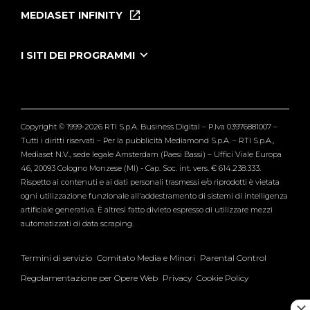
Puntate
MEDIASET INFINITY
Le Iene Presentano Inside
Puntate Ieneyeh
Tutti i servizi
I SITI DEI PROGRAMMI
Le Iene
Grande Fratello
Segnalazioni
L'Isola dei Famosi
Pubblico
Striscia la Notizia
Maria De Filippi
Copyright © 1999-2026 RTI S.p.A. Business Digital – P.Iva 03976881007 –
Verissimo
Tutti i diritti riservati – Per la pubblicità Mediamond S.p.A. – RTI S.p.A.,
Mediaset N.V., sede legale Amsterdam (Paesi Bassi) – Uffici Viale Europa
46, 20093 Cologno Monzese (MI) - Cap. Soc. int. vers. € 614.238.333.
Rispetto ai contenuti e ai dati personali trasmessi e/o riprodotti è vietata
ogni utilizzazione funzionale all'addestramento di sistemi di intelligenza
artificiale generativa. È altresì fatto divieto espresso di utilizzare mezzi
automatizzati di data scraping.
Termini di servizio
Comitato Media e Minori
Parental Control
Regolamentazione per Opere Web
Privacy
Cookie Policy