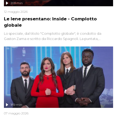
203 min
12 maggio 2026
Le Iene presentano: Inside - Complotto
globale
Lo speciale, dal titolo "Complotto globale", è condotto da
Gaston Zama e scritto da Riccardo Spagnoli. La puntata,
dedicata alle grandi teorie cospirazioniste del nostro tempo,
racconta l'universo delle narrazioni alternative, dei sospetti
globali e del complottismo che negli ultimi anni hanno invaso
social network, talk show, piazze digitali e immaginario collettivo.
189 min
07 maggio 2026