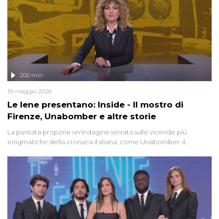
200 min
19 maggio 2026
Le Iene presentano: Inside - Il mostro di
Firenze, Unabomber e altre storie
La puntata propone un'indagine serrata sulle vicende più
enigmatiche della cronaca italiana, come Unabomber: il
dinamitardo seriale responsabile di decine di attentati tra gli anni
'90 e il 2000 che, inquietantemente, potrebbe essere ancora in
libertà. Lo speciale affronta inoltre le zone d'ombra sul Mostro di
Firenze, le cui responsabilità appaiono ancora oggi avvolte in un
groviglio di dubbi mai chiariti. Nel corso dello speciale anche
l'intervista inedita a Olindo Romano, realizzata ne...