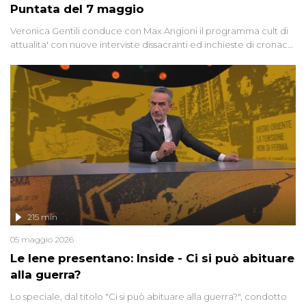
Puntata del 7 maggio
Veronica Gentili conduce con Max Angioni il programma cult di
attualita' con nuove interviste dissacranti ed inchieste di cronaca
degli inviati.
215 min
05 maggio 2026
Le Iene presentano: Inside - Ci si può abituare
alla guerra?
Lo speciale, dal titolo "Ci si può abituare alla guerra?", condotto