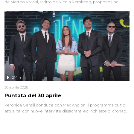
da Matteo Viviani, scritto da Nicola Remisceg, propone una
riflessione - con l'aiuto di economisti, esperti militari e giornalisti
di settore - su quanto la guerra sia diventata una realtà pervasiva.
Anche se l'Italia non è direttamente coinvolta in conflitti armati, il
contesto globale rende impossibile considerarla un fenomeno
lontano.
214 min
30 aprile 2026
Puntata del 30 aprile
Veronica Gentili conduce con Max Angioni il programma cult di
attualita' con nuove interviste dissacranti ed inchieste di cronaca
degli inviati.