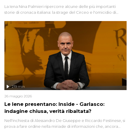
La Iena Nina Palmieri ripercorre alcune delle più importanti
storie di cronaca italiana: la strage del Circeo e l'omicidio di
Avetrana.
219 min
26 maggio 2026
Le Iene presentano: Inside - Garlasco:
indagine chiusa, verità ribaltata?
Nell'inchiesta di Alessandro De Giuseppe e Riccardo Festinese, si
prova a fare ordine nella miriade di informazioni che, ancora