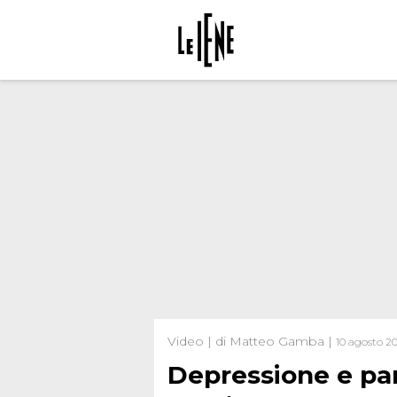
Video | di Matteo Gamba |
10 agosto 2
Depressione e pani