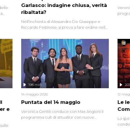
Garlasco: indagine chiusa, verità
delle
Veroni
ribaltata?
la
progra
a.
intervi
Nell'inchiesta di Alessandro De Giuseppe e
degli i
Riccardo Festinese, si prova a fare ordine nella
miriade di informazioni che, ancora oggi,
continuano a emergere attorno a una delle
vicende giudiziarie più discusse degli ultimi
anni. Lo speciale ricostruisce la vicenda
mettendo in fila testimonianze, errori, dettagli
controversi e i protagonisti di un'indagine che
sembra non avere fine.
198 min
20
14 maggio 2026
12 mag
l
Puntata del 14 maggio
Le I
er e
Comp
Veronica Gentili conduce con Max Angioni il
programma cult di attualita' con nuove
Lo spe
interviste dissacranti ed inchieste di cronaca
condot
sulle
degli inviati.
Riccar