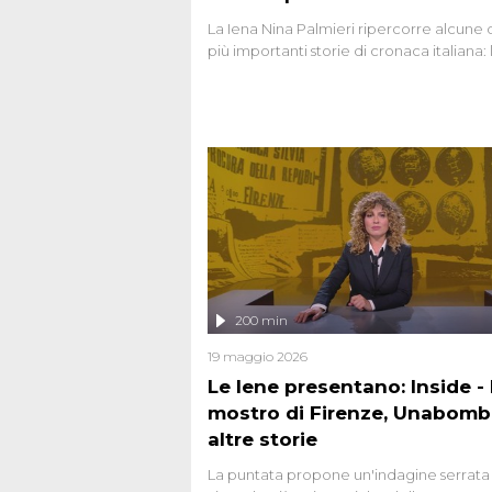
La Iena Nina Palmieri ripercorre alcune 
più importanti storie di cronaca italiana: 
strage del Circeo e l'omicidio di Avetran
200 min
19 maggio 2026
Le Iene presentano: Inside - I
mostro di Firenze, Unabomb
altre storie
La puntata propone un'indagine serrata 