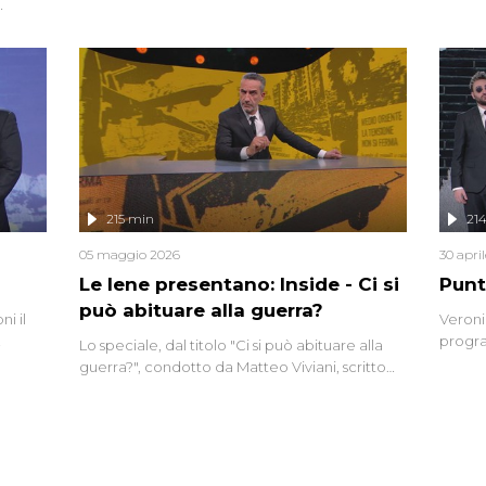
grandi
do
tempo,
i tra
alterna
nte,
complo
eciale
invaso 
ro di
e imma
ancora
lizzata
215 min
21
05 maggio 2026
30 apri
Le Iene presentano: Inside - Ci si
Punt
può abituare alla guerra?
i il
Veroni
progra
Lo speciale, dal titolo "Ci si può abituare alla
naca
intervi
guerra?", condotto da Matteo Viviani, scritto
degli i
da Nicola Remisceg, propone una riflessione -
con l'aiuto di economisti, esperti militari e
giornalisti di settore - su quanto la guerra sia
diventata una realtà pervasiva. Anche se l'Italia
non è direttamente coinvolta in conflitti