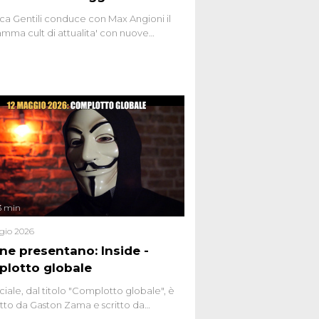
ca Gentili conduce con Max Angioni il
mma cult di attualita' con nuove
ste dissacranti ed inchieste di cronaca
nviati.
3 min
gio 2026
ene presentano: Inside -
lotto globale
ciale, dal titolo "Complotto globale", è
to da Gaston Zama e scritto da
do Spagnoli. La puntata, dedicata alle