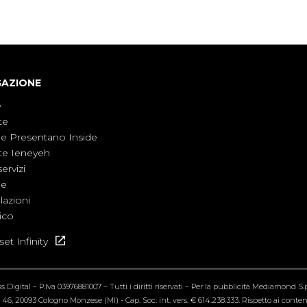
armati, il contesto globale rende impossibile
considerarla un fenomeno lontano.
GAZIONE
e
te
ne Presentano Inside
te Ieneyeh
servizi
ne
azioni
ico
et Infinity
Digital – P.Iva 03976881007 – Tutti i diritti riservati – Per la pubblicità Mediamond S.p.
6, 20093 Cologno Monzese (MI) - Cap. Soc. int. vers. € 614.238.333. Rispetto ai contenut