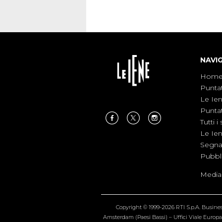
NAVI
Hom
Punta
Le Ie
Punta
Tutti i 
Le Ie
Segnal
Pubbl
Medias
Copyright © 1999-2026 RTI S.p.A. Business 
Amsterdam (Paesi Bassi) – Uffici Viale Europa 4