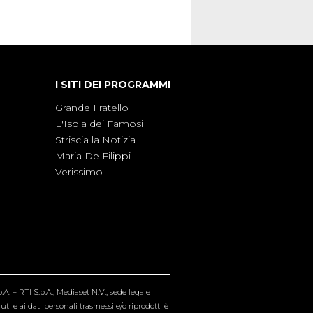
I SITI DEI PROGRAMMI
Grande Fratello
L'Isola dei Famosi
Striscia la Notizia
Maria De Filippi
Verissimo
A. – RTI S.p.A., Mediaset N.V., sede legale
i e ai dati personali trasmessi e/o riprodotti è