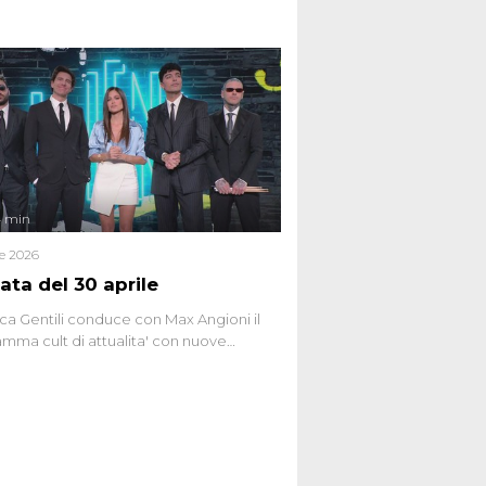
 teorie cospirazioniste del nostro
 racconta l'universo delle narrazioni
tive, dei sospetti globali e del
ttismo che negli ultimi anni hanno
social network, talk show, piazze digitali
ginario collettivo.
4 min
le 2026
ata del 30 aprile
ca Gentili conduce con Max Angioni il
mma cult di attualita' con nuove
ste dissacranti ed inchieste di cronaca
nviati.