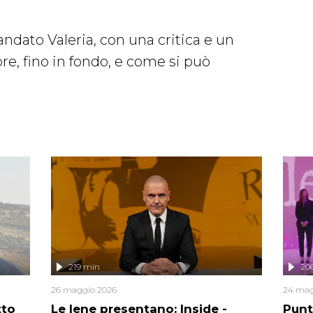
ndato Valeria, con una critica e un
ore, fino in fondo, e come si può
219 min
20
26 maggio 2026
24 mag
tto
Le Iene presentano: Inside -
Punt