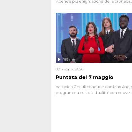
vicende più enigmatiche della cronaca
italiana, come Unabomber: il dinamitar
seriale responsabile di decine di attentat
gli anni '90 e il 2000 che, inquietanteme
potrebbe essere ancora in libertà. Lo sp
affronta inoltre le zone d'ombra sul Most
Firenze, le cui responsabilità appaiono 
oggi avvolte in un groviglio di dubbi mai
chiariti. Nel corso dello speciale anche
l'intervista inedita a Olindo Romano, rea
189 min
ne...
07 maggio 2026
Puntata del 7 maggio
Veronica Gentili conduce con Max Angion
programma cult di attualita' con nuove
interviste dissacranti ed inchieste di cro
degli inviati.