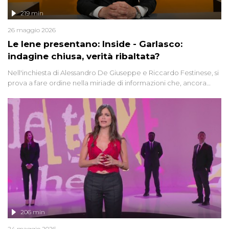
219 min
26 maggio 2026
Le Iene presentano: Inside - Garlasco:
indagine chiusa, verità ribaltata?
Nell'inchiesta di Alessandro De Giuseppe e Riccardo Festinese, si
prova a fare ordine nella miriade di informazioni che, ancora
oggi, continuano a emergere attorno a una delle vicende
giudiziarie più discusse degli ultimi anni. Lo speciale ricostruisce la
vicenda mettendo in fila testimonianze, errori, dettagli
controversi e i protagonisti di un'indagine che sembra non avere
fine.
206 min
24 maggio 2026