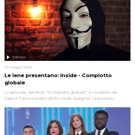
203 min
12 maggio 2026
Le Iene presentano: Inside - Complotto
globale
Lo speciale, dal titolo "Complotto globale", è condotto da
Gaston Zama e scritto da Riccardo Spagnoli. La puntata,
dedicata alle grandi teorie cospirazioniste del nostro tempo,
racconta l'universo delle narrazioni alternative, dei sospetti
globali e del complottismo che negli ultimi anni hanno invaso
social network, talk show, piazze digitali e immaginario collettivo.