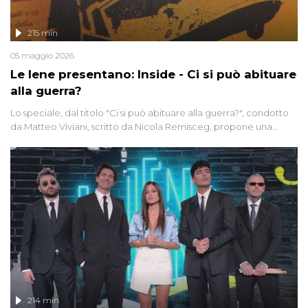
215 min
05 maggio 2026
Le Iene presentano: Inside - Ci si può abituare
alla guerra?
Lo speciale, dal titolo "Ci si può abituare alla guerra?", condotto
da Matteo Viviani, scritto da Nicola Remisceg, propone una
riflessione - con l'aiuto di economisti, esperti militari e giornalisti
di settore - su quanto la guerra sia diventata una realtà pervasiva.
Anche se l'Italia non è direttamente coinvolta in conflitti armati, il
contesto globale rende impossibile considerarla un fenomeno
lontano.
214 min