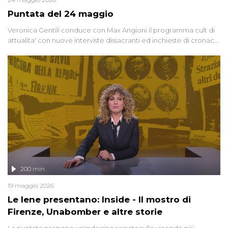
Puntata del 24 maggio
Veronica Gentili conduce con Max Angioni il programma cult di
attualita' con nuove interviste dissacranti ed inchieste di cronaca
degli inviati.
200 min
19 maggio 2026
Le Iene presentano: Inside - Il mostro di
Firenze, Unabomber e altre storie
La puntata propone un'indagine serrata sulle vicende più