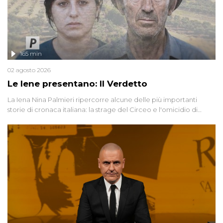
165 min
02 agosto 2026
Le Iene presentano: Il Verdetto
La Iena Nina Palmieri ripercorre alcune delle più importanti
storie di cronaca italiana: la strage del Circeo e l'omicidio di
Avetrana.