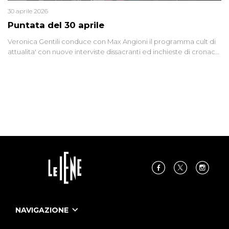
30 aprile 2026
Puntata del 30 aprile
Veronica Gentili conduce con Max Angioni il programma cult di
attualita' con nuove interviste dissacranti ed inchieste di cronaca
degli inviati.
NAVIGAZIONE
Home