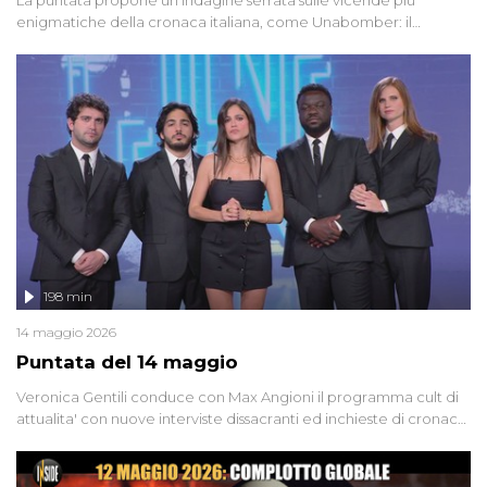
enigmatiche della cronaca italiana, come Unabomber: il
dinamitardo seriale responsabile di decine di attentati tra gli anni
'90 e il 2000 che, inquietantemente, potrebbe essere ancora in
libertà. Lo speciale affronta inoltre le zone d'ombra sul Mostro di
Firenze, le cui responsabilità appaiono ancora oggi avvolte in un
groviglio di dubbi mai chiariti. Nel corso dello speciale anche
l'intervista inedita a Olindo Romano, realizzata ne...
198 min
14 maggio 2026
Puntata del 14 maggio
Veronica Gentili conduce con Max Angioni il programma cult di
attualita' con nuove interviste dissacranti ed inchieste di cronaca
degli inviati.