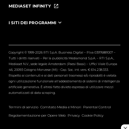
Puntate
MEDIASET INFINITY
Le Iene Presentano Inside
Puntate Ieneyeh
Tutti i servizi
I SITI DEI PROGRAMMI
Le Iene
Grande Fratello
Segnalazioni
L'Isola dei Famosi
Pubblico
Striscia la Notizia
Maria De Filippi
Copyright © 1999-2026 RTI S.p.A. Business Digital – P.Iva 03976881007 –
Verissimo
Tutti i diritti riservati – Per la pubblicità Mediamond S.p.A. – RTI S.p.A.,
Mediaset N.V., sede legale Amsterdam (Paesi Bassi) – Uffici Viale Europa
46, 20093 Cologno Monzese (MI) - Cap. Soc. int. vers. € 614.238.333.
Rispetto ai contenuti e ai dati personali trasmessi e/o riprodotti è vietata
ogni utilizzazione funzionale all'addestramento di sistemi di intelligenza
artificiale generativa. È altresì fatto divieto espresso di utilizzare mezzi
automatizzati di data scraping.
Termini di servizio
Comitato Media e Minori
Parental Control
Regolamentazione per Opere Web
Privacy
Cookie Policy