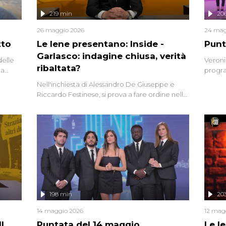
219 min
20
26 maggio 2026
24 mag
tto
Le Iene presentano: Inside -
Punt
Garlasco: indagine chiusa, verità
delle
Veroni
ribaltata?
la
progra
a.
intervi
Nell'inchiesta di Alessandro De Giuseppe e
degli i
Riccardo Festinese, si prova a fare ordine nella
miriade di informazioni che, ancora oggi,
continuano a emergere attorno a una delle
vicende giudiziarie più discusse degli ultimi
anni. Lo speciale ricostruisce la vicenda
mettendo in fila testimonianze, errori, dettagli
controversi e i protagonisti di un'indagine che
sembra non avere fine.
198 min
20
14 maggio 2026
12 mag
l
Puntata del 14 maggio
Le I