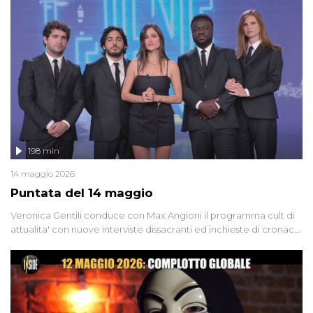
'90 e il 2000 che, inquietantemente, potrebbe essere ancora in
libertà. Lo speciale affronta inoltre le zone d'ombra sul Mostro di
Firenze, le cui responsabilità appaiono ancora oggi avvolte in un
groviglio di dubbi mai chiariti. Nel corso dello speciale anche
l'intervista inedita a Olindo Romano, realizzata ne...
198 min
14 maggio 2026
Puntata del 14 maggio
Veronica Gentili conduce con Max Angioni il programma cult di
attualita' con nuove interviste dissacranti ed inchieste di cronaca
degli inviati.