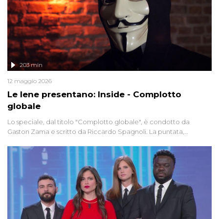
203 min
12 maggio 2026
Le Iene presentano: Inside - Complotto
globale
Lo speciale, dal titolo "Complotto globale", è condotto da
Gaston Zama e scritto da Riccardo Spagnoli. La puntata,
dedicata alle grandi teorie cospirazioniste del nostro tempo,
racconta l'universo delle narrazioni alternative, dei sospetti
globali e del complottismo che negli ultimi anni hanno invaso
social network, talk show, piazze digitali e immaginario collettivo.