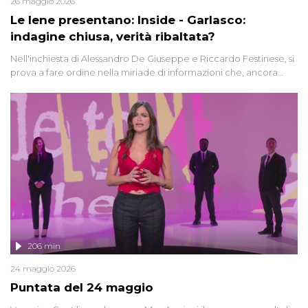
26 maggio 2026
Le Iene presentano: Inside - Garlasco:
indagine chiusa, verità ribaltata?
Nell'inchiesta di Alessandro De Giuseppe e Riccardo Festinese, si
prova a fare ordine nella miriade di informazioni che, ancora
oggi, continuano a emergere attorno a una delle vicende
giudiziarie più discusse degli ultimi anni. Lo speciale ricostruisce la
vicenda mettendo in fila testimonianze, errori, dettagli
controversi e i protagonisti di un'indagine che sembra non avere
fine.
206 min
24 maggio 2026
Puntata del 24 maggio