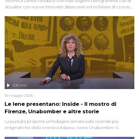
Veronica Gentili conduce con Max Angioni il programma cult di
attualita' con nuove interviste dissacranti ed inchieste di cronaca
degli inviati.
200 min
19 maggio 2026
Le Iene presentano: Inside - Il mostro di
Firenze, Unabomber e altre storie
La puntata propone un'indagine serrata sulle vicende più
enigmatiche della cronaca italiana, come Unabomber: il
dinamitardo seriale responsabile di decine di attentati tra gli anni