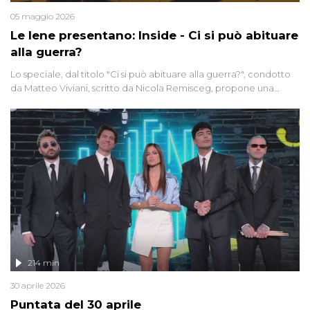
05 maggio 2026
Le Iene presentano: Inside - Ci si può abituare
alla guerra?
Lo speciale, dal titolo "Ci si può abituare alla guerra?", condotto
da Matteo Viviani, scritto da Nicola Remisceg, propone una
riflessione - con l'aiuto di economisti, esperti militari e giornalisti
di settore - su quanto la guerra sia diventata una realtà pervasiva.
Anche se l'Italia non è direttamente coinvolta in conflitti armati, il
contesto globale rende impossibile considerarla un fenomeno
lontano.
214 min
30 aprile 2026
Puntata del 30 aprile