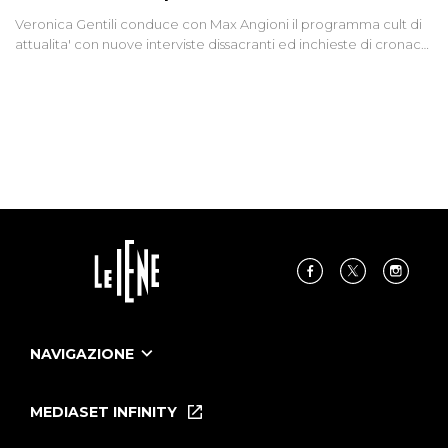
Veronica Gentili conduce con Max Angioni il programma cult di
attualita' con nuove interviste dissacranti ed inchieste di cronaca
degli inviati.
NAVIGAZIONE
Home
Puntate
MEDIASET INFINITY
Le Iene Presentano Inside
Puntate Ieneyeh