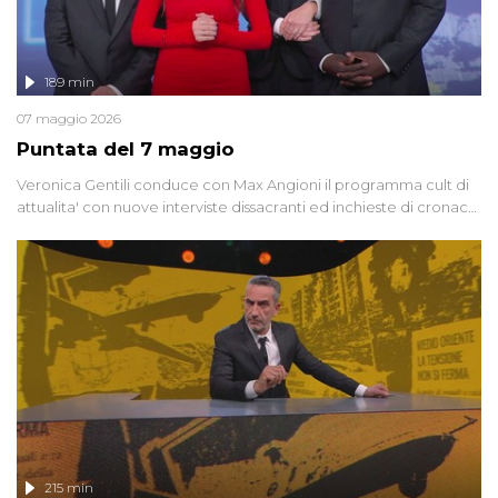
189 min
07 maggio 2026
Puntata del 7 maggio
Veronica Gentili conduce con Max Angioni il programma cult di
attualita' con nuove interviste dissacranti ed inchieste di cronaca
degli inviati.
215 min