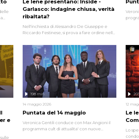
tto
Le Iene presentano: Inside -
Punt
Garlasco: indagine chiusa, verità
delle
Veroni
ribaltata?
la
progra
a.
intervi
Nell'inchiesta di Alessandro De Giuseppe e
degli i
Riccardo Festinese, si prova a fare ordine nella
miriade di informazioni che, ancora oggi,
continuano a emergere attorno a una delle
vicende giudiziarie più discusse degli ultimi
anni. Lo speciale ricostruisce la vicenda
mettendo in fila testimonianze, errori, dettagli
controversi e i protagonisti di un'indagine che
sembra non avere fine.
198 min
20
14 maggio 2026
12 mag
l
Puntata del 14 maggio
Le I
er e
Comp
Veronica Gentili conduce con Max Angioni il
programma cult di attualita' con nuove
Lo spe
interviste dissacranti ed inchieste di cronaca
condot
sulle