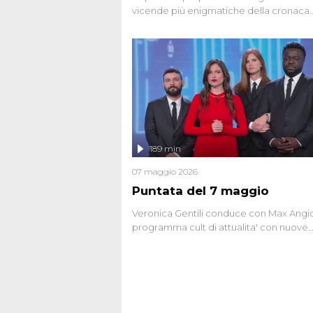
vicende più enigmatiche della cronaca
italiana, come Unabomber: il dinamitar
seriale responsabile di decine di attentat
gli anni '90 e il 2000 che, inquietanteme
potrebbe essere ancora in libertà. Lo sp
affronta inoltre le zone d'ombra sul Most
Firenze, le cui responsabilità appaiono 
oggi avvolte in un groviglio di dubbi mai
chiariti. Nel corso dello speciale anche
l'intervista inedita a Olindo Romano, rea
189 min
ne...
07 maggio 2026
Puntata del 7 maggio
Veronica Gentili conduce con Max Angion
programma cult di attualita' con nuove
interviste dissacranti ed inchieste di cro
degli inviati.