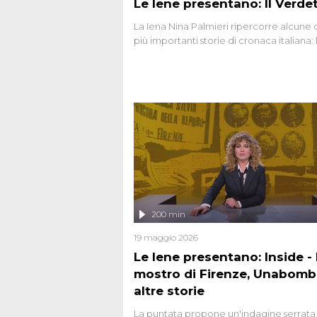
Le Iene presentano: Il Verde
La Iena Nina Palmieri ripercorre alcune 
più importanti storie di cronaca italiana: 
strage del Circeo e l'omicidio di Avetran
200 min
19 maggio 2026
Le Iene presentano: Inside - I
mostro di Firenze, Unabomb
altre storie
La puntata propone un'indagine serrata 