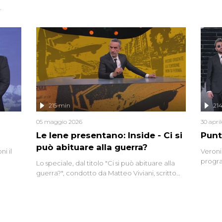
degli inviati.
Riccar
grandi
do
tempo,
i tra
alterna
nte,
complo
eciale
invaso 
ro di
e imma
ancora
lizzata
215 min
21
05 maggio 2026
30 apri
Le Iene presentano: Inside - Ci si
Punt
può abituare alla guerra?
i il
Veroni
progra
Lo speciale, dal titolo "Ci si può abituare alla
naca
intervi
guerra?", condotto da Matteo Viviani, scritto
degli i
da Nicola Remisceg, propone una riflessione -
con l'aiuto di economisti, esperti militari e
giornalisti di settore - su quanto la guerra sia
diventata una realtà pervasiva. Anche se l'Italia