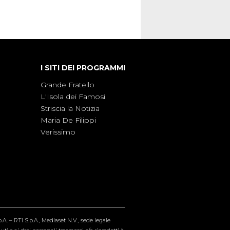
I SITI DEI PROGRAMMI
Grande Fratello
L'Isola dei Famosi
Striscia la Notizia
Maria De Filippi
Verissimo
A. – RTI S.p.A., Mediaset N.V., sede legale