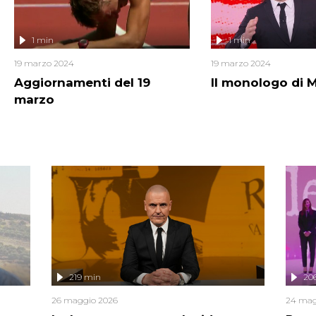
1 min
1 min
19 marzo 2024
19 marzo 2024
Aggiornamenti del 19
Il monologo di 
marzo
219 min
20
26 maggio 2026
24 mag