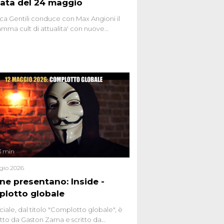
ata del 24 maggio
ca Gentili conduce con Max Angioni il
mma cult di attualita' con nuove
ste dissacranti ed inchieste di cronaca
nviati.
3 min
gio 2026
ene presentano: Inside -
lotto globale
ciale, dal titolo "Complotto globale", è
to da Gaston Zama e scritto da