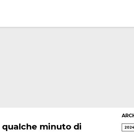
ARC
r qualche minuto di
202