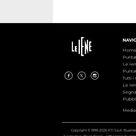
NAVI
Hom
Punta
Le Ie
Punta
Tutti i 
Le Ie
Segnal
Pubbl
Medias
Copyright © 1999-2026 RTI S.p.A. Business 