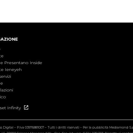
non è direttamente coinvolta in conflitti
armati, il contesto globale rende impossibile
considerarla un fenomeno lontano.
GAZIONE
e
te
ne Presentano Inside
te Ieneyeh
servizi
ne
azioni
ico
et Infinity
Digital – P.Iva 03976881007 – Tutti i diritti riservati – Per la pubblicità Mediamond S.p.