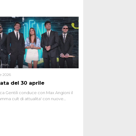
do Spagnoli. La puntata, dedicata alle
 teorie cospirazioniste del nostro
 racconta l'universo delle narrazioni
tive, dei sospetti globali e del
ttismo che negli ultimi anni hanno
social network, talk show, piazze digitali
ginario collettivo.
4 min
le 2026
ata del 30 aprile
ca Gentili conduce con Max Angioni il
mma cult di attualita' con nuove
ste dissacranti ed inchieste di cronaca
nviati.