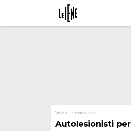
Video |
19 marzo 2024
Autolesionisti pe