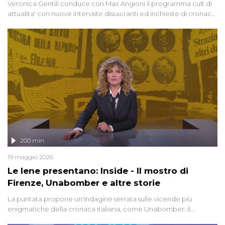
Veronica Gentili conduce con Max Angioni il programma cult di
attualita' con nuove interviste dissacranti ed inchieste di cronaca
degli inviati.
200 min
19 maggio 2026
Le Iene presentano: Inside - Il mostro di
Firenze, Unabomber e altre storie
La puntata propone un'indagine serrata sulle vicende più
enigmatiche della cronaca italiana, come Unabomber: il
dinamitardo seriale responsabile di decine di attentati tra gli anni