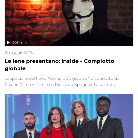
203 min
12 maggio 2026
Le Iene presentano: Inside - Complotto
globale
Lo speciale, dal titolo "Complotto globale", è condotto da
Gaston Zama e scritto da Riccardo Spagnoli. La puntata,
dedicata alle grandi teorie cospirazioniste del nostro tempo,
racconta l'universo delle narrazioni alternative, dei sospetti
globali e del complottismo che negli ultimi anni hanno invaso
social network, talk show, piazze digitali e immaginario collettivo.