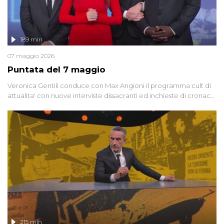
189 min
07 maggio 2026
Puntata del 7 maggio
Veronica Gentili conduce con Max Angioni il programma cult di
attualita' con nuove interviste dissacranti ed inchieste di cronaca
degli inviati.
215 min