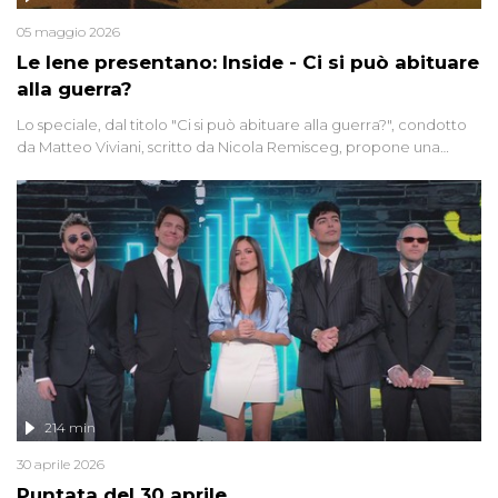
05 maggio 2026
Le Iene presentano: Inside - Ci si può abituare
alla guerra?
Lo speciale, dal titolo "Ci si può abituare alla guerra?", condotto
da Matteo Viviani, scritto da Nicola Remisceg, propone una
riflessione - con l'aiuto di economisti, esperti militari e giornalisti
di settore - su quanto la guerra sia diventata una realtà pervasiva.
Anche se l'Italia non è direttamente coinvolta in conflitti armati, il
contesto globale rende impossibile considerarla un fenomeno
lontano.
214 min
30 aprile 2026
Puntata del 30 aprile