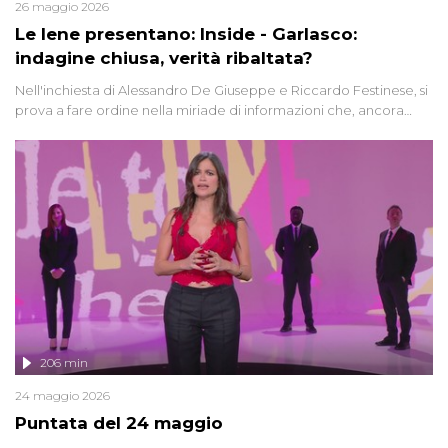
26 maggio 2026
Le Iene presentano: Inside - Garlasco:
indagine chiusa, verità ribaltata?
Nell'inchiesta di Alessandro De Giuseppe e Riccardo Festinese, si
prova a fare ordine nella miriade di informazioni che, ancora
oggi, continuano a emergere attorno a una delle vicende
giudiziarie più discusse degli ultimi anni. Lo speciale ricostruisce la
vicenda mettendo in fila testimonianze, errori, dettagli
controversi e i protagonisti di un'indagine che sembra non avere
fine.
206 min
24 maggio 2026
Puntata del 24 maggio