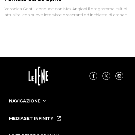
Veronica Gentili conduce con Max Angioni il programma cult di
attualita' con nuove interviste dissacranti ed inchieste di cronaca
degli inviati.
NAVIGAZIONE
Home
Puntate
MEDIASET INFINITY
Le Iene Presentano Inside
Puntate Ieneyeh