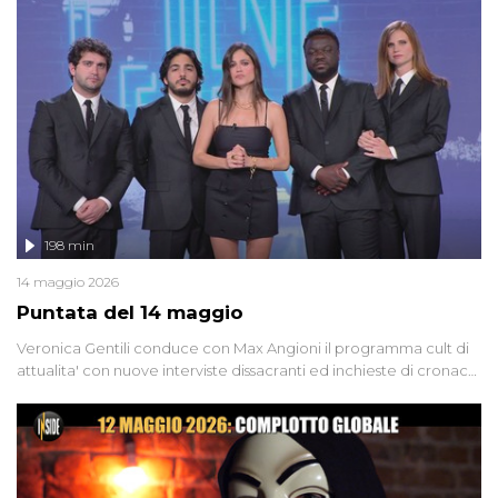
'90 e il 2000 che, inquietantemente, potrebbe essere ancora in
libertà. Lo speciale affronta inoltre le zone d'ombra sul Mostro di
Firenze, le cui responsabilità appaiono ancora oggi avvolte in un
groviglio di dubbi mai chiariti. Nel corso dello speciale anche
l'intervista inedita a Olindo Romano, realizzata ne...
198 min
14 maggio 2026
Puntata del 14 maggio
Veronica Gentili conduce con Max Angioni il programma cult di
attualita' con nuove interviste dissacranti ed inchieste di cronaca
degli inviati.