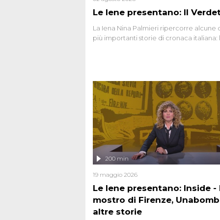
Le Iene presentano: Il Verde
La Iena Nina Palmieri ripercorre alcune 
più importanti storie di cronaca italiana: 
strage del Circeo e l'omicidio di Avetran
200 min
19 maggio 2026
Le Iene presentano: Inside - I
mostro di Firenze, Unabomb
altre storie