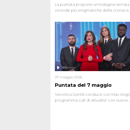
La puntata propone un'indagine serrata 
vicende più enigmatiche della cronaca
italiana, come Unabomber: il dinamitar
seriale responsabile di decine di attentat
gli anni '90 e il 2000 che, inquietanteme
potrebbe essere ancora in libertà. Lo sp
affronta inoltre le zone d'ombra sul Most
Firenze, le cui responsabilità appaiono 
oggi avvolte in un groviglio di dubbi mai
chiariti. Nel corso dello speciale anche
l'intervista inedita a Olindo Romano, rea
189 min
ne...
07 maggio 2026
Puntata del 7 maggio
Veronica Gentili conduce con Max Angion
programma cult di attualita' con nuove
interviste dissacranti ed inchieste di cro
degli inviati.