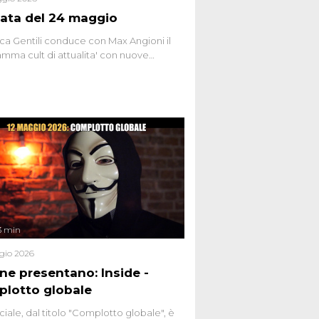
ata del 24 maggio
ca Gentili conduce con Max Angioni il
mma cult di attualita' con nuove
ste dissacranti ed inchieste di cronaca
nviati.
3 min
gio 2026
ene presentano: Inside -
lotto globale
ciale, dal titolo "Complotto globale", è