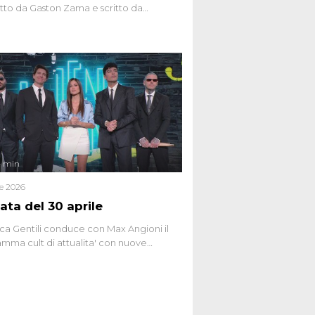
to da Gaston Zama e scritto da
do Spagnoli. La puntata, dedicata alle
 teorie cospirazioniste del nostro
 racconta l'universo delle narrazioni
tive, dei sospetti globali e del
ttismo che negli ultimi anni hanno
social network, talk show, piazze digitali
ginario collettivo.
4 min
le 2026
ata del 30 aprile
ca Gentili conduce con Max Angioni il
mma cult di attualita' con nuove
ste dissacranti ed inchieste di cronaca
nviati.