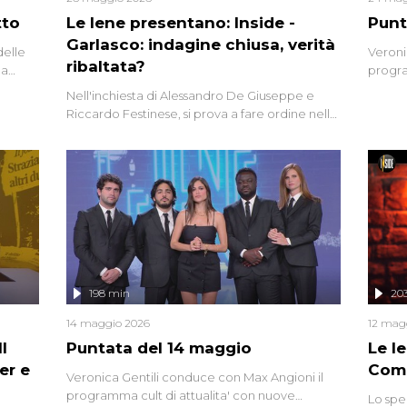
tto
Le Iene presentano: Inside -
Punt
Garlasco: indagine chiusa, verità
delle
Veroni
ribaltata?
la
progra
a.
intervi
Nell'inchiesta di Alessandro De Giuseppe e
degli i
Riccardo Festinese, si prova a fare ordine nella
miriade di informazioni che, ancora oggi,
continuano a emergere attorno a una delle
vicende giudiziarie più discusse degli ultimi
anni. Lo speciale ricostruisce la vicenda
mettendo in fila testimonianze, errori, dettagli
controversi e i protagonisti di un'indagine che
sembra non avere fine.
198 min
20
14 maggio 2026
12 mag
l
Puntata del 14 maggio
Le I
er e
Comp
Veronica Gentili conduce con Max Angioni il
programma cult di attualita' con nuove
Lo spe