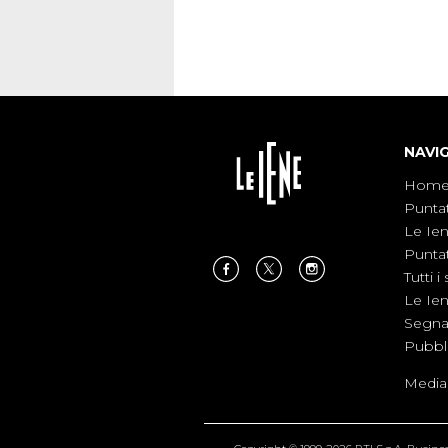
NAVI
Hom
Punta
Le Ie
Punta
Tutti i 
Le Ie
Segnal
Pubbl
Medias