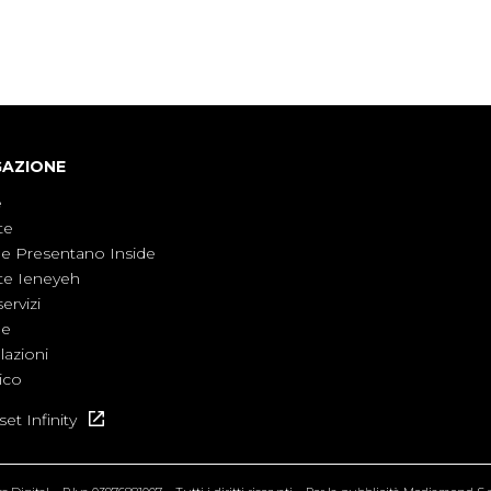
diventata una realtà pervasiva. Anche se l'Italia
non è direttamente coinvolta in conflitti
armati, il contesto globale rende impossibile
considerarla un fenomeno lontano.
GAZIONE
e
te
ne Presentano Inside
te Ieneyeh
servizi
ne
azioni
ico
et Infinity