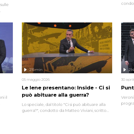
interviste dissacranti ed inchieste di cronaca
condot
sulle
degli inviati.
Riccar
grandi
do
tempo,
i tra
alterna
nte,
complo
eciale
invaso 
ro di
e imma
ancora
lizzata
215 min
21
05 maggio 2026
30 apri
Le Iene presentano: Inside - Ci si
Punt
può abituare alla guerra?
i il
Veroni
progra
Lo speciale, dal titolo "Ci si può abituare alla
naca
intervi
guerra?", condotto da Matteo Viviani, scritto
degli i
da Nicola Remisceg, propone una riflessione -
con l'aiuto di economisti, esperti militari e
giornalisti di settore - su quanto la guerra sia