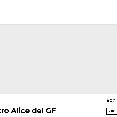
ARC
ro Alice del GF
200