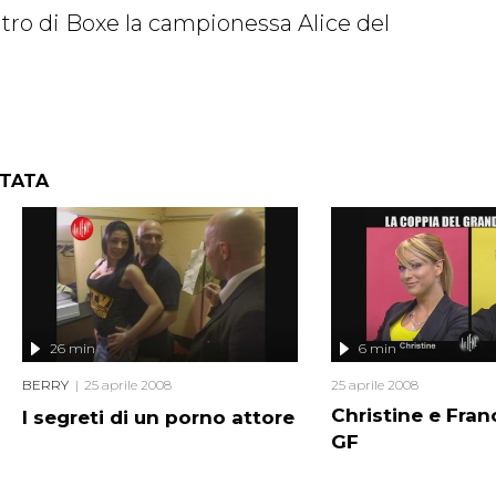
ntro di Boxe la campionessa Alice del
NTATA
26 min
6 min
BERRY
25 aprile 2008
25 aprile 2008
Christine e Fran
I segreti di un porno attore
GF