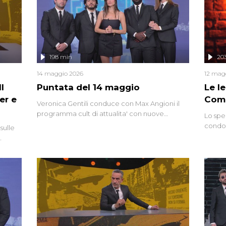
mettendo in fila testimonianze, errori, dettagli
controversi e i protagonisti di un'indagine che
sembra non avere fine.
198 min
20
14 maggio 2026
12 mag
l
Puntata del 14 maggio
Le I
er e
Comp
Veronica Gentili conduce con Max Angioni il
programma cult di attualita' con nuove
Lo spe
interviste dissacranti ed inchieste di cronaca
condot
sulle
degli inviati.
Riccar
grandi
do
tempo,
i tra
alterna
nte,
complo
eciale
invaso 
ro di
e imma
ancora