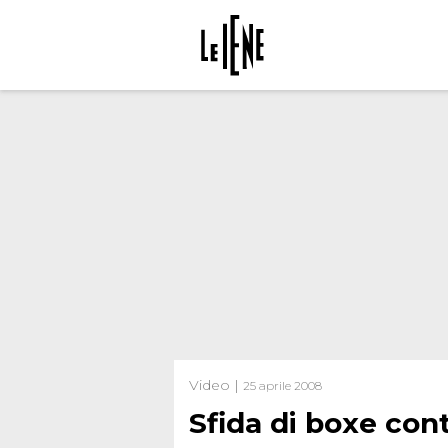
Video |
25 aprile 2008
Sfida di boxe cont