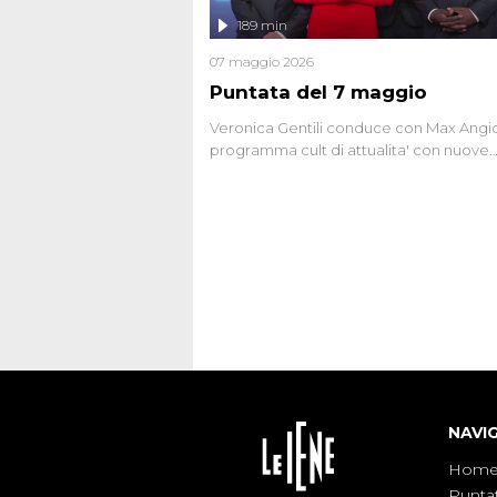
l'intervista inedita a Olindo Romano, rea
189 min
ne...
07 maggio 2026
Puntata del 7 maggio
Veronica Gentili conduce con Max Angion
programma cult di attualita' con nuove
interviste dissacranti ed inchieste di cro
degli inviati.
NAVI
Hom
Punta