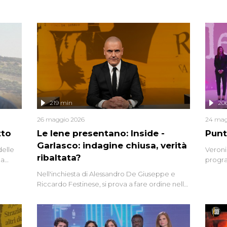
219 min
20
26 maggio 2026
24 mag
tto
Le Iene presentano: Inside -
Punt
Garlasco: indagine chiusa, verità
delle
Veroni
ribaltata?
la
progra
a.
intervi
Nell'inchiesta di Alessandro De Giuseppe e
degli i
Riccardo Festinese, si prova a fare ordine nella
miriade di informazioni che, ancora oggi,
continuano a emergere attorno a una delle
vicende giudiziarie più discusse degli ultimi
anni. Lo speciale ricostruisce la vicenda