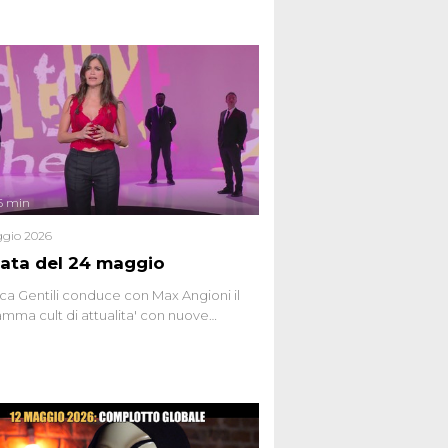
6 min
gio 2026
ata del 24 maggio
ca Gentili conduce con Max Angioni il
mma cult di attualita' con nuove
ste dissacranti ed inchieste di cronaca
nviati.