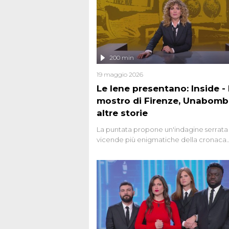
200 min
19 maggio 2026
Le Iene presentano: Inside - I
mostro di Firenze, Unabomb
altre storie
La puntata propone un'indagine serrata 
vicende più enigmatiche della cronaca
italiana, come Unabomber: il dinamitar
seriale responsabile di decine di attentat
gli anni '90 e il 2000 che, inquietanteme
potrebbe essere ancora in libertà. Lo sp
affronta inoltre le zone d'ombra sul Most
Firenze, le cui responsabilità appaiono 
oggi avvolte in un groviglio di dubbi mai
chiariti. Nel corso dello speciale anche