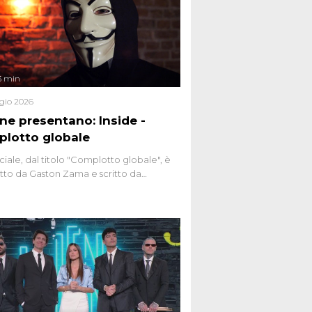
3 min
gio 2026
ene presentano: Inside -
lotto globale
ciale, dal titolo "Complotto globale", è
to da Gaston Zama e scritto da
do Spagnoli. La puntata, dedicata alle
 teorie cospirazioniste del nostro
 racconta l'universo delle narrazioni
tive, dei sospetti globali e del
ttismo che negli ultimi anni hanno
social network, talk show, piazze digitali
ginario collettivo.