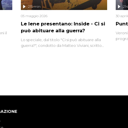
lizzata
215 min
21
05 maggio 2026
30 apri
Le Iene presentano: Inside - Ci si
Punt
può abituare alla guerra?
i il
Veroni
progra
Lo speciale, dal titolo "Ci si può abituare alla
naca
intervi
guerra?", condotto da Matteo Viviani, scritto
degli i
da Nicola Remisceg, propone una riflessione -
con l'aiuto di economisti, esperti militari e
giornalisti di settore - su quanto la guerra sia
diventata una realtà pervasiva. Anche se l'Italia
non è direttamente coinvolta in conflitti
armati, il contesto globale rende impossibile
considerarla un fenomeno lontano.
GAZIONE
e
te