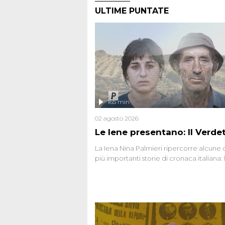
ULTIME PUNTATE
165 min
02 agosto 2026
Le Iene presentano: Il Verde
La Iena Nina Palmieri ripercorre alcune 
più importanti storie di cronaca italiana: 
strage del Circeo e l'omicidio di Avetran