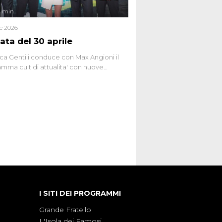
4 min
le 2026
ata del 30 aprile
ca Gentili conduce con Max Angioni il
mma cult di attualita' con nuove
ste dissacranti ed inchieste di cronaca
nviati.
I SITI DEI PROGRAMMI
Grande Fratello
L'Isola dei Famosi