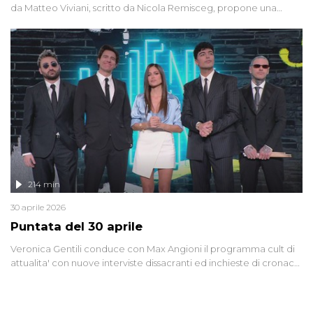
da Matteo Viviani, scritto da Nicola Remisceg, propone una
riflessione - con l'aiuto di economisti, esperti militari e giornalisti
di settore - su quanto la guerra sia diventata una realtà pervasiva.
Anche se l'Italia non è direttamente coinvolta in conflitti armati, il
contesto globale rende impossibile considerarla un fenomeno
lontano.
214 min
30 aprile 2026
Puntata del 30 aprile
Veronica Gentili conduce con Max Angioni il programma cult di
attualita' con nuove interviste dissacranti ed inchieste di cronaca
degli inviati.