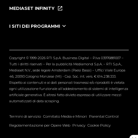
Puntate
MEDIASET INFINITY
Le Iene Presentano Inside
Puntate Ieneyeh
Tutti i servizi
I SITI DEI PROGRAMMI
Le Iene
Grande Fratello
Segnalazioni
L'Isola dei Famosi
Pubblico
Striscia la Notizia
Maria De Filippi
Copyright © 1999-2026 RTI S.p.A. Business Digital – P.Iva 03976881007 –
Verissimo
Tutti i diritti riservati – Per la pubblicità Mediamond S.p.A. – RTI S.p.A.,
Mediaset N.V., sede legale Amsterdam (Paesi Bassi) – Uffici Viale Europa
46, 20093 Cologno Monzese (MI) - Cap. Soc. int. vers. € 614.238.333.
Rispetto ai contenuti e ai dati personali trasmessi e/o riprodotti è vietata
ogni utilizzazione funzionale all'addestramento di sistemi di intelligenza
artificiale generativa. È altresì fatto divieto espresso di utilizzare mezzi
automatizzati di data scraping.
Termini di servizio
Comitato Media e Minori
Parental Control
Regolamentazione per Opere Web
Privacy
Cookie Policy