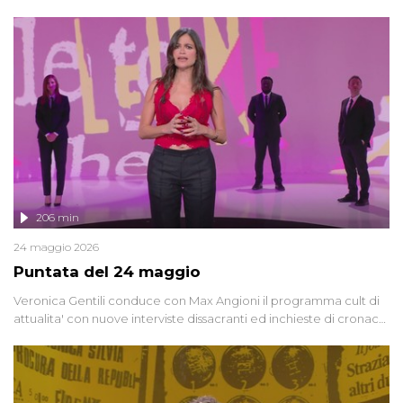
oggi, continuano a emergere attorno a una delle vicende
giudiziarie più discusse degli ultimi anni. Lo speciale ricostruisce la
vicenda mettendo in fila testimonianze, errori, dettagli
controversi e i protagonisti di un'indagine che sembra non avere
fine.
206 min
24 maggio 2026
Puntata del 24 maggio
Veronica Gentili conduce con Max Angioni il programma cult di
attualita' con nuove interviste dissacranti ed inchieste di cronaca
degli inviati.