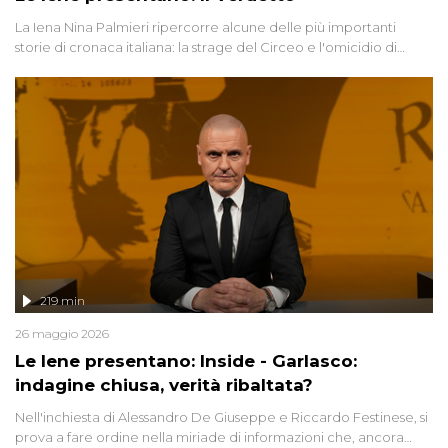
La Iena Nina Palmieri ripercorre alcune delle più importanti
storie di cronaca italiana: la strage del Circeo e l'omicidio di
Avetrana.
219 min
26 maggio 2026
Le Iene presentano: Inside - Garlasco:
indagine chiusa, verità ribaltata?
Nell'inchiesta di Alessandro De Giuseppe e Riccardo Festinese, si
prova a fare ordine nella miriade di informazioni che, ancora