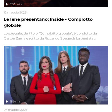
203 min
12 maggio 2026
Le Iene presentano: Inside - Complotto
globale
Lo speciale, dal titolo "Complotto globale", è condotto da
Gaston Zama e scritto da Riccardo Spagnoli. La puntata,
dedicata alle grandi teorie cospirazioniste del nostro tempo,
racconta l'universo delle narrazioni alternative, dei sospetti
globali e del complottismo che negli ultimi anni hanno invaso
social network, talk show, piazze digitali e immaginario collettivo.
189 min
07 maggio 2026