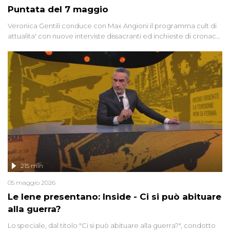
Puntata del 7 maggio
Veronica Gentili conduce con Max Angioni il programma cult di
attualita' con nuove interviste dissacranti ed inchieste di cronaca
degli inviati.
215 min
05 maggio 2026
Le Iene presentano: Inside - Ci si può abituare
alla guerra?
Lo speciale, dal titolo "Ci si può abituare alla guerra?", condotto