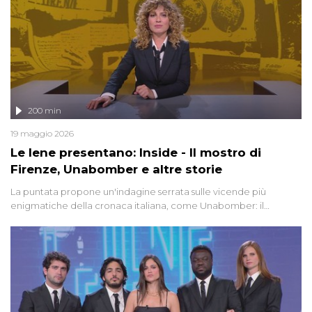
200 min
19 maggio 2026
Le Iene presentano: Inside - Il mostro di
Firenze, Unabomber e altre storie
La puntata propone un'indagine serrata sulle vicende più
enigmatiche della cronaca italiana, come Unabomber: il
dinamitardo seriale responsabile di decine di attentati tra gli anni
'90 e il 2000 che, inquietantemente, potrebbe essere ancora in
libertà. Lo speciale affronta inoltre le zone d'ombra sul Mostro di
Firenze, le cui responsabilità appaiono ancora oggi avvolte in un
groviglio di dubbi mai chiariti. Nel corso dello speciale anche
l'intervista inedita a Olindo Romano, realizzata ne...