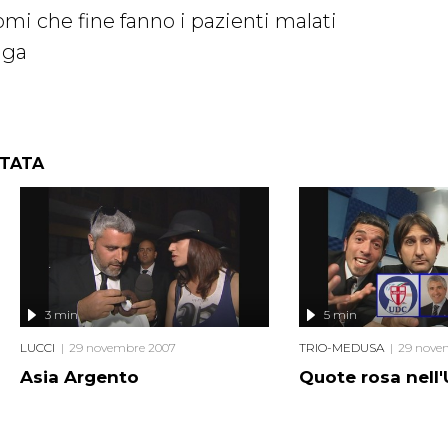
mi che fine fanno i pazienti malati
aga
NTATA
3 min
5 min
LUCCI
29 novembre 2007
TRIO-MEDUSA
29 nove
Asia Argento
Quote rosa nell