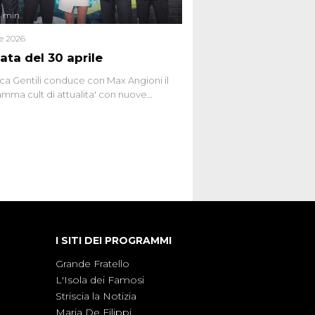
4 min
le 2026
ata del 30 aprile
ca Gentili conduce con Max Angioni il
mma cult di attualita' con nuove
ste dissacranti ed inchieste di cronaca
nviati.
I SITI DEI PROGRAMMI
Grande Fratello
L'Isola dei Famosi
Striscia la Notizia
Maria De Filippi