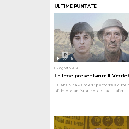
ULTIME PUNTATE
165 min
02 agosto 2026
Le Iene presentano: Il Verde
La Iena Nina Palmieri ripercorre alcune 
più importanti storie di cronaca italiana: 
strage del Circeo e l'omicidio di Avetran