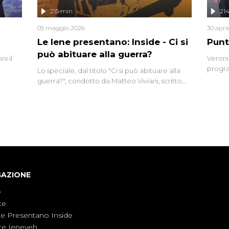
lizzata
215 min
21
05 maggio 2026
30 apri
Le Iene presentano: Inside - Ci si
Punt
può abituare alla guerra?
i il
Veroni
progra
Lo speciale, dal titolo "Ci si può abituare alla
naca
intervi
guerra?", condotto da Matteo Viviani, scritto
degli i
da Nicola Remisceg, propone una riflessione -
con l'aiuto di economisti, esperti militari e
giornalisti di settore - su quanto la guerra sia
diventata una realtà pervasiva. Anche se l'Italia
non è direttamente coinvolta in conflitti
armati, il contesto globale rende impossibile
considerarla un fenomeno lontano.
GAZIONE
e
te
ne Presentano Inside
te Ieneyeh