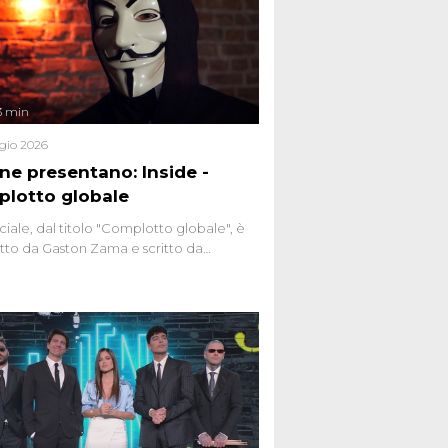
3 min
gio 2026
ene presentano: Inside -
lotto globale
ciale, dal titolo "Complotto globale", è
to da Gaston Zama e scritto da
do Spagnoli. La puntata, dedicata alle
 teorie cospirazioniste del nostro
 racconta l'universo delle narrazioni
tive, dei sospetti globali e del
ttismo che negli ultimi anni hanno
social network, talk show, piazze digitali
ginario collettivo.