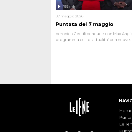
l'intervista inedita a Olindo Romano, rea
189 min
ne...
07 maggio 2026
Puntata del 7 maggio
Veronica Gentili conduce con Max Angion
programma cult di attualita' con nuove
interviste dissacranti ed inchieste di cro
degli inviati.
NAVI
Hom
Punta
Le Ie
Punta