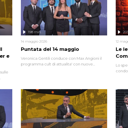
mettendo in fila testimonianze, errori, dettagli
controversi e i protagonisti di un'indagine che
sembra non avere fine.
198 min
20
14 maggio 2026
12 mag
l
Puntata del 14 maggio
Le I
er e
Comp
Veronica Gentili conduce con Max Angioni il
programma cult di attualita' con nuove
Lo spe
interviste dissacranti ed inchieste di cronaca
condot
sulle
degli inviati.
Riccar
grandi
do
tempo,
i tra
alterna
nte,
complo
eciale
invaso 
ro di
e imma
ancora