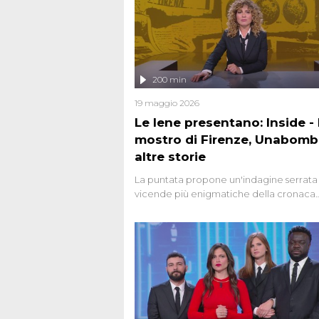
200 min
19 maggio 2026
Le Iene presentano: Inside - I
mostro di Firenze, Unabomb
altre storie
La puntata propone un'indagine serrata 
vicende più enigmatiche della cronaca
italiana, come Unabomber: il dinamitar
seriale responsabile di decine di attentat
gli anni '90 e il 2000 che, inquietanteme
potrebbe essere ancora in libertà. Lo sp
affronta inoltre le zone d'ombra sul Most
Firenze, le cui responsabilità appaiono 
oggi avvolte in un groviglio di dubbi mai
chiariti. Nel corso dello speciale anche