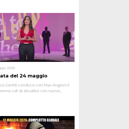
6 min
gio 2026
ata del 24 maggio
ca Gentili conduce con Max Angioni il
mma cult di attualita' con nuove
ste dissacranti ed inchieste di cronaca
nviati.