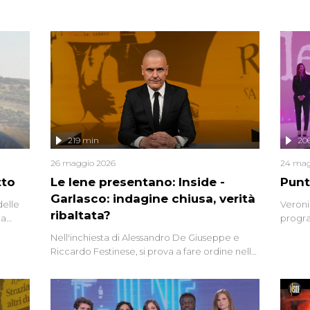
219 min
20
26 maggio 2026
24 mag
tto
Le Iene presentano: Inside -
Punt
Garlasco: indagine chiusa, verità
delle
Veroni
ribaltata?
la
progra
a.
intervi
Nell'inchiesta di Alessandro De Giuseppe e
degli i
Riccardo Festinese, si prova a fare ordine nella
miriade di informazioni che, ancora oggi,
continuano a emergere attorno a una delle
vicende giudiziarie più discusse degli ultimi
anni. Lo speciale ricostruisce la vicenda