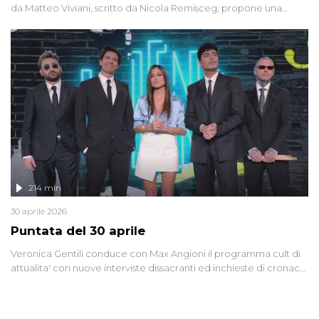
da Matteo Viviani, scritto da Nicola Remisceg, propone una
riflessione - con l'aiuto di economisti, esperti militari e giornalisti
di settore - su quanto la guerra sia diventata una realtà pervasiva.
Anche se l'Italia non è direttamente coinvolta in conflitti armati, il
contesto globale rende impossibile considerarla un fenomeno
lontano.
214 min
30 aprile 2026
Puntata del 30 aprile
Veronica Gentili conduce con Max Angioni il programma cult di
attualita' con nuove interviste dissacranti ed inchieste di cronaca
degli inviati.