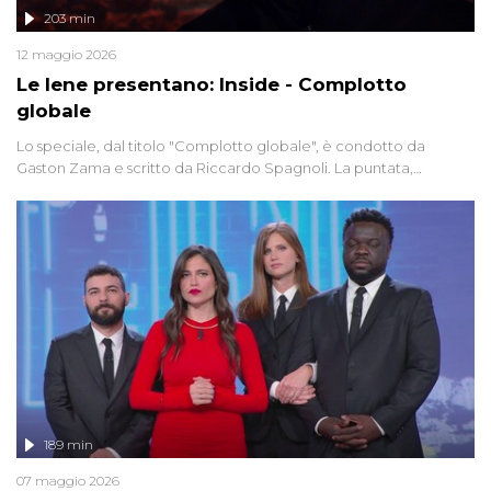
203 min
12 maggio 2026
Le Iene presentano: Inside - Complotto
globale
Lo speciale, dal titolo "Complotto globale", è condotto da
Gaston Zama e scritto da Riccardo Spagnoli. La puntata,
dedicata alle grandi teorie cospirazioniste del nostro tempo,
racconta l'universo delle narrazioni alternative, dei sospetti
globali e del complottismo che negli ultimi anni hanno invaso
social network, talk show, piazze digitali e immaginario collettivo.
189 min
07 maggio 2026