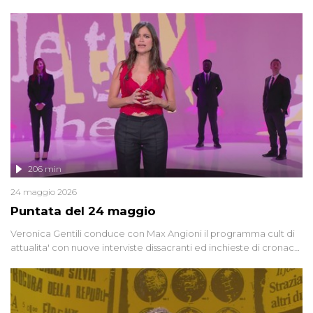
oggi, continuano a emergere attorno a una delle vicende
giudiziarie più discusse degli ultimi anni. Lo speciale ricostruisce la
vicenda mettendo in fila testimonianze, errori, dettagli
controversi e i protagonisti di un'indagine che sembra non avere
fine.
206 min
24 maggio 2026
Puntata del 24 maggio
Veronica Gentili conduce con Max Angioni il programma cult di
attualita' con nuove interviste dissacranti ed inchieste di cronaca
degli inviati.