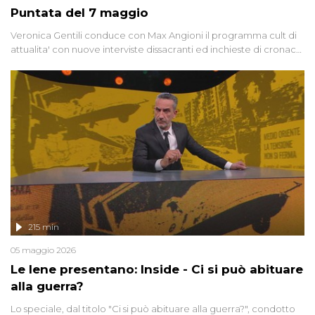
Puntata del 7 maggio
Veronica Gentili conduce con Max Angioni il programma cult di
attualita' con nuove interviste dissacranti ed inchieste di cronaca
degli inviati.
215 min
05 maggio 2026
Le Iene presentano: Inside - Ci si può abituare
alla guerra?
Lo speciale, dal titolo "Ci si può abituare alla guerra?", condotto