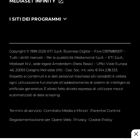
MEDIASET INFINITY
Le Iene Presentano Inside
Puntate Ieneyeh
Tutti i servizi
I SITI DEI PROGRAMMI
Le Iene
Grande Fratello
Segnalazioni
L'Isola dei Famosi
Pubblico
Striscia la Notizia
Maria De Filippi
Copyright © 1999-2026 RTI S.p.A. Business Digital – P.Iva 03976881007 –
Verissimo
Tutti i diritti riservati – Per la pubblicità Mediamond S.p.A. – RTI S.p.A.,
Mediaset N.V., sede legale Amsterdam (Paesi Bassi) – Uffici Viale Europa
46, 20093 Cologno Monzese (MI) - Cap. Soc. int. vers. € 614.238.333.
Rispetto ai contenuti e ai dati personali trasmessi e/o riprodotti è vietata
ogni utilizzazione funzionale all'addestramento di sistemi di intelligenza
artificiale generativa. È altresì fatto divieto espresso di utilizzare mezzi
automatizzati di data scraping.
Termini di servizio
Comitato Media e Minori
Parental Control
Regolamentazione per Opere Web
Privacy
Cookie Policy