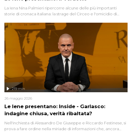
La Iena Nina Palmieri ripercorre alcune delle più importanti
storie di cronaca italiana: la strage del Circeo e l'omicidio di
Avetrana.
219 min
26 maggio 2026
Le Iene presentano: Inside - Garlasco:
indagine chiusa, verità ribaltata?
Nell'inchiesta di Alessandro De Giuseppe e Riccardo Festinese, si
prova a fare ordine nella miriade di informazioni che, ancora