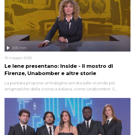
200 min
19 maggio 2026
Le Iene presentano: Inside - Il mostro di
Firenze, Unabomber e altre storie
La puntata propone un'indagine serrata sulle vicende più
enigmatiche della cronaca italiana, come Unabomber: il
dinamitardo seriale responsabile di decine di attentati tra gli anni
'90 e il 2000 che, inquietantemente, potrebbe essere ancora in
libertà. Lo speciale affronta inoltre le zone d'ombra sul Mostro di
Firenze, le cui responsabilità appaiono ancora oggi avvolte in un
groviglio di dubbi mai chiariti. Nel corso dello speciale anche
l'intervista inedita a Olindo Romano, realizzata ne...