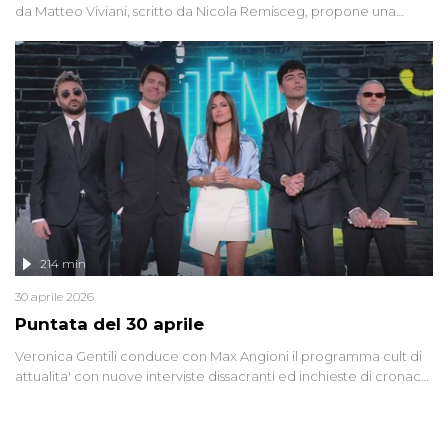
da Matteo Viviani, scritto da Nicola Remisceg, propone una
riflessione - con l'aiuto di economisti, esperti militari e giornalisti
di settore - su quanto la guerra sia diventata una realtà pervasiva.
Anche se l'Italia non è direttamente coinvolta in conflitti armati, il
contesto globale rende impossibile considerarla un fenomeno
lontano.
214 min
30 aprile 2026
Puntata del 30 aprile
Veronica Gentili conduce con Max Angioni il programma cult di
attualita' con nuove interviste dissacranti ed inchieste di cronaca
degli inviati.