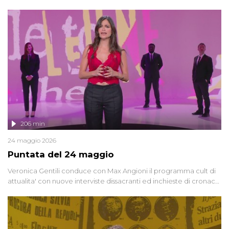
oggi, continuano a emergere attorno a una delle vicende
giudiziarie più discusse degli ultimi anni. Lo speciale ricostruisce la
vicenda mettendo in fila testimonianze, errori, dettagli
controversi e i protagonisti di un'indagine che sembra non avere
fine.
206 min
24 maggio 2026
Puntata del 24 maggio
Veronica Gentili conduce con Max Angioni il programma cult di
attualita' con nuove interviste dissacranti ed inchieste di cronaca
degli inviati.