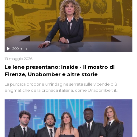
200 min
19 maggio 2026
Le Iene presentano: Inside - Il mostro di
Firenze, Unabomber e altre storie
La puntata propone un'indagine serrata sulle vicende più
enigmatiche della cronaca italiana, come Unabomber: il
dinamitardo seriale responsabile di decine di attentati tra gli anni
'90 e il 2000 che, inquietantemente, potrebbe essere ancora in
libertà. Lo speciale affronta inoltre le zone d'ombra sul Mostro di
Firenze, le cui responsabilità appaiono ancora oggi avvolte in un
groviglio di dubbi mai chiariti. Nel corso dello speciale anche
l'intervista inedita a Olindo Romano, realizzata ne...