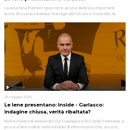
La Iena Nina Palmieri ripercorre alcune delle più importanti
storie di cronaca italiana: la strage del Circeo e l'omicidio di
Avetrana.
219 min
26 maggio 2026
Le Iene presentano: Inside - Garlasco:
indagine chiusa, verità ribaltata?
Nell'inchiesta di Alessandro De Giuseppe e Riccardo Festinese, si
prova a fare ordine nella miriade di informazioni che, ancora