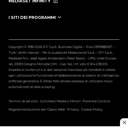
MEDIASET INFINITY
Le Iene Presentano Inside
Puntate Ieneyeh
Tutti i servizi
I SITI DEI PROGRAMMI
Le Iene
Grande Fratello
Segnalazioni
L'Isola dei Famosi
Pubblico
Striscia la Notizia
Maria De Filippi
Copyright © 1999-2026 RTI S.p.A. Business Digital – P.Iva 03976881007 –
Verissimo
Tutti i diritti riservati – Per la pubblicità Mediamond S.p.A. – RTI S.p.A.,
Mediaset N.V., sede legale Amsterdam (Paesi Bassi) – Uffici Viale Europa
46, 20093 Cologno Monzese (MI) - Cap. Soc. int. vers. € 614.238.333.
Rispetto ai contenuti e ai dati personali trasmessi e/o riprodotti è vietata
ogni utilizzazione funzionale all'addestramento di sistemi di intelligenza
artificiale generativa. È altresì fatto divieto espresso di utilizzare mezzi
automatizzati di data scraping.
Termini di servizio
Comitato Media e Minori
Parental Control
Regolamentazione per Opere Web
Privacy
Cookie Policy