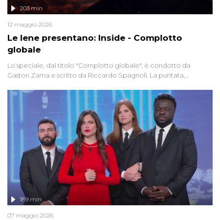
203 min
12 maggio 2026
Le Iene presentano: Inside - Complotto
globale
Lo speciale, dal titolo "Complotto globale", è condotto da
Gaston Zama e scritto da Riccardo Spagnoli. La puntata,
dedicata alle grandi teorie cospirazioniste del nostro tempo,
racconta l'universo delle narrazioni alternative, dei sospetti
globali e del complottismo che negli ultimi anni hanno invaso
social network, talk show, piazze digitali e immaginario collettivo.
189 min
07 maggio 2026