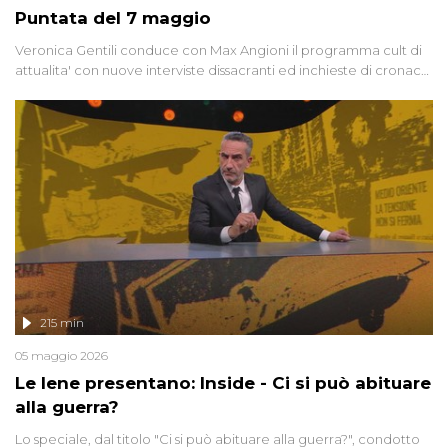
Puntata del 7 maggio
Veronica Gentili conduce con Max Angioni il programma cult di
attualita' con nuove interviste dissacranti ed inchieste di cronaca
degli inviati.
215 min
05 maggio 2026
Le Iene presentano: Inside - Ci si può abituare
alla guerra?
Lo speciale, dal titolo "Ci si può abituare alla guerra?", condotto