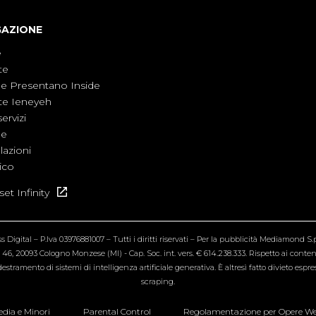
GAZIONE
e
te
ne Presentano Inside
te Ieneyeh
servizi
ne
azioni
ico
et Infinity
Digital – P.Iva 03976881007 – Tutti i diritti riservati – Per la pubblicità Mediamond S.p.
6, 20093 Cologno Monzese (MI) - Cap. Soc. int. vers. € 614.238.333. Rispetto ai contenut
estramento di sistemi di intelligenza artificiale generativa. È altresì fatto divieto espr
scraping.
dia e Minori
Parental Control
Regolamentazione per Opere W