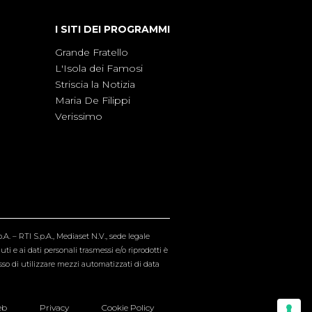
I SITI DEI PROGRAMMI
Grande Fratello
L'Isola dei Famosi
Striscia la Notizia
Maria De Filippi
Verissimo
A. – RTI S.p.A., Mediaset N.V., sede legale
i e ai dati personali trasmessi e/o riprodotti è
esso di utilizzare mezzi automatizzati di data
eb
Privacy
Cookie Policy