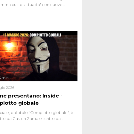
mma cult di attualita' con nuove
ste dissacranti ed inchieste di cronaca
nviati.
3 min
gio 2026
ene presentano: Inside -
lotto globale
ciale, dal titolo "Complotto globale", è
to da Gaston Zama e scritto da
do Spagnoli. La puntata, dedicata alle
 teorie cospirazioniste del nostro