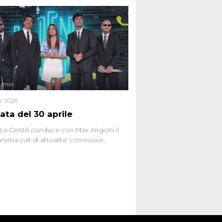
 racconta l'universo delle narrazioni
tive, dei sospetti globali e del
ttismo che negli ultimi anni hanno
social network, talk show, piazze digitali
ginario collettivo.
4 min
le 2026
ata del 30 aprile
ca Gentili conduce con Max Angioni il
mma cult di attualita' con nuove
ste dissacranti ed inchieste di cronaca
nviati.