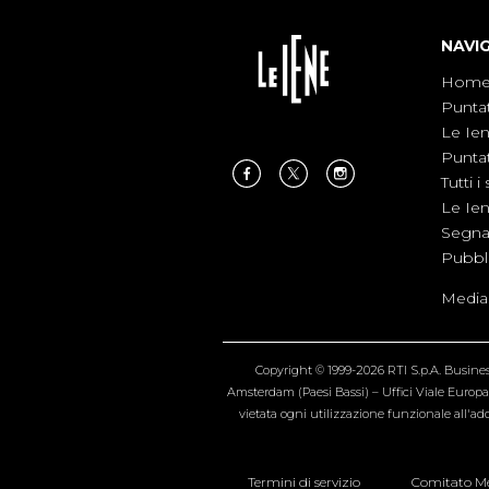
NAVI
Hom
Punta
Le Ie
Punta
Tutti i 
Le Ie
Segnal
Pubbl
Medias
Copyright © 1999-2026 RTI S.p.A. Business 
Amsterdam (Paesi Bassi) – Uffici Viale Europa 4
vietata ogni utilizzazione funzionale all'add
Termini di servizio
Comitato Me