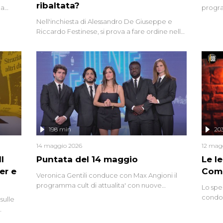
ribaltata?
la
progra
a.
intervi
Nell'inchiesta di Alessandro De Giuseppe e
degli i
Riccardo Festinese, si prova a fare ordine nella
miriade di informazioni che, ancora oggi,
continuano a emergere attorno a una delle
vicende giudiziarie più discusse degli ultimi
anni. Lo speciale ricostruisce la vicenda
mettendo in fila testimonianze, errori, dettagli
controversi e i protagonisti di un'indagine che
sembra non avere fine.
198 min
20
14 maggio 2026
12 mag
l
Puntata del 14 maggio
Le I
er e
Comp
Veronica Gentili conduce con Max Angioni il
programma cult di attualita' con nuove
Lo spe
interviste dissacranti ed inchieste di cronaca
condot
sulle
degli inviati.
Riccar
grandi
do