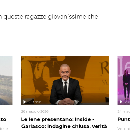
on queste ragazze giovanissime che
219 min
20
26 maggio 2026
24 mag
tto
Le Iene presentano: Inside -
Punt
Garlasco: indagine chiusa, verità
delle
Veroni