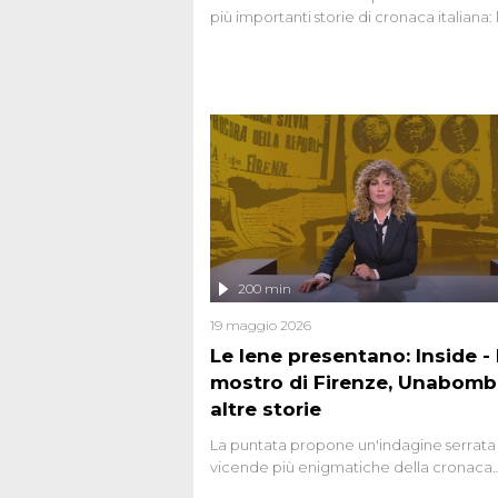
più importanti storie di cronaca italiana: 
strage del Circeo e l'omicidio di Avetran
200 min
19 maggio 2026
Le Iene presentano: Inside - I
mostro di Firenze, Unabomb
altre storie
La puntata propone un'indagine serrata 
vicende più enigmatiche della cronaca
italiana, come Unabomber: il dinamitar