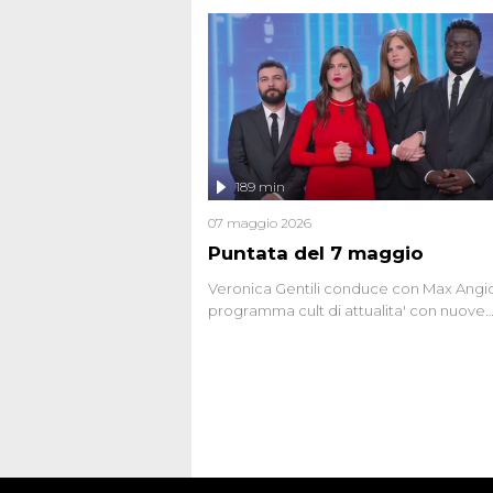
seriale responsabile di decine di attentat
gli anni '90 e il 2000 che, inquietanteme
potrebbe essere ancora in libertà. Lo sp
affronta inoltre le zone d'ombra sul Most
Firenze, le cui responsabilità appaiono 
oggi avvolte in un groviglio di dubbi mai
chiariti. Nel corso dello speciale anche
l'intervista inedita a Olindo Romano, rea
189 min
ne...
07 maggio 2026
Puntata del 7 maggio
Veronica Gentili conduce con Max Angion
programma cult di attualita' con nuove
interviste dissacranti ed inchieste di cro
degli inviati.