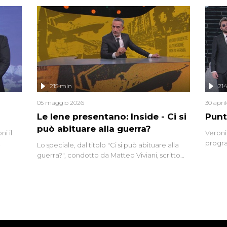
tempo,
i tra
alterna
nte,
complo
eciale
invaso 
ro di
e imma
ancora
lizzata
215 min
21
05 maggio 2026
30 apri
Le Iene presentano: Inside - Ci si
Punt
può abituare alla guerra?
i il
Veroni
progra
Lo speciale, dal titolo "Ci si può abituare alla
naca
intervi
guerra?", condotto da Matteo Viviani, scritto
degli i
da Nicola Remisceg, propone una riflessione -
con l'aiuto di economisti, esperti militari e
giornalisti di settore - su quanto la guerra sia
diventata una realtà pervasiva. Anche se l'Italia
non è direttamente coinvolta in conflitti
armati, il contesto globale rende impossibile
considerarla un fenomeno lontano.