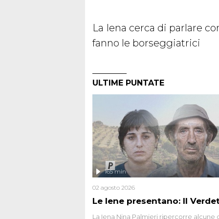
La Iena cerca di parlare c
fanno le borseggiatrici
ULTIME PUNTATE
165 min
02 agosto 2026
Le Iene presentano: Il Verde
La Iena Nina Palmieri ripercorre alcune 