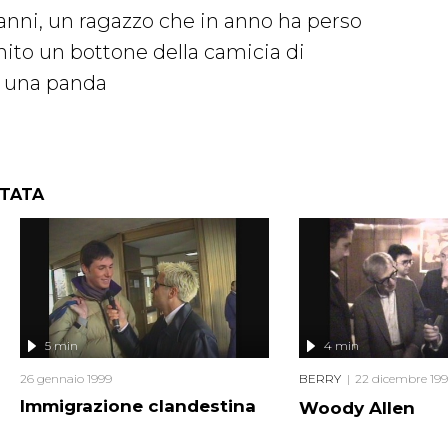
anni, un ragazzo che in anno ha perso
inito un bottone della camicia di
i una panda
NTATA
5 min
4 min
26 gennaio 1999
BERRY
22 dicembre 19
Immigrazione clandestina
Woody Allen