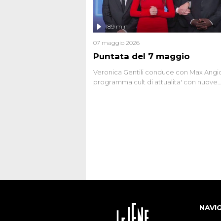
chiariti. Nel corso dello speciale anche
l'intervista inedita a Olindo Romano, rea
189 min
ne...
07 maggio 2026
Puntata del 7 maggio
Veronica Gentili conduce con Max Angion
programma cult di attualita' con nuove
interviste dissacranti ed inchieste di cro
degli inviati.
NAVI