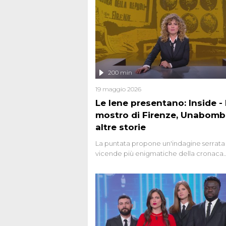
200 min
19 maggio 2026
Le Iene presentano: Inside - I
mostro di Firenze, Unabomb
altre storie
La puntata propone un'indagine serrata 
vicende più enigmatiche della cronaca
italiana, come Unabomber: il dinamitar
seriale responsabile di decine di attentat
gli anni '90 e il 2000 che, inquietanteme
potrebbe essere ancora in libertà. Lo sp
affronta inoltre le zone d'ombra sul Most
Firenze, le cui responsabilità appaiono 
oggi avvolte in un groviglio di dubbi mai