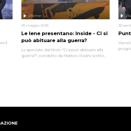
lizzata
215 min
21
05 maggio 2026
30 apri
Le Iene presentano: Inside - Ci si
Punt
può abituare alla guerra?
i il
Veroni
progra
Lo speciale, dal titolo "Ci si può abituare alla
naca
intervi
guerra?", condotto da Matteo Viviani, scritto
degli i
da Nicola Remisceg, propone una riflessione -
con l'aiuto di economisti, esperti militari e
giornalisti di settore - su quanto la guerra sia
diventata una realtà pervasiva. Anche se l'Italia
non è direttamente coinvolta in conflitti
armati, il contesto globale rende impossibile
considerarla un fenomeno lontano.
GAZIONE