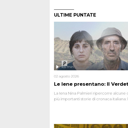
ULTIME PUNTATE
165 min
02 agosto 2026
Le Iene presentano: Il Verde
La Iena Nina Palmieri ripercorre alcune 
più importanti storie di cronaca italiana: 
strage del Circeo e l'omicidio di Avetran