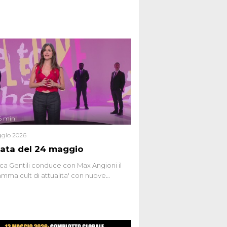
6 min
gio 2026
ata del 24 maggio
ca Gentili conduce con Max Angioni il
mma cult di attualita' con nuove
ste dissacranti ed inchieste di cronaca
nviati.