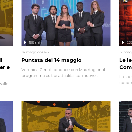
vicende giudiziarie più discusse degli ultimi
anni. Lo speciale ricostruisce la vicenda
mettendo in fila testimonianze, errori, dettagli
controversi e i protagonisti di un'indagine che
sembra non avere fine.
198 min
20
14 maggio 2026
12 mag
l
Puntata del 14 maggio
Le I
er e
Comp
Veronica Gentili conduce con Max Angioni il
programma cult di attualita' con nuove
Lo spe
interviste dissacranti ed inchieste di cronaca
condot
sulle
degli inviati.
Riccar
grandi
do
tempo,
i tra
alterna
nte,
complo
eciale
invaso 
ro di
e imma
ancora