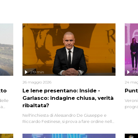
219 min
20
26 maggio 2026
24 mag
tto
Le Iene presentano: Inside -
Punt
Garlasco: indagine chiusa, verità
delle
Veroni
ribaltata?
la
progra
a.
intervi
Nell'inchiesta di Alessandro De Giuseppe e
degli i
Riccardo Festinese, si prova a fare ordine nella
miriade di informazioni che, ancora oggi,
continuano a emergere attorno a una delle