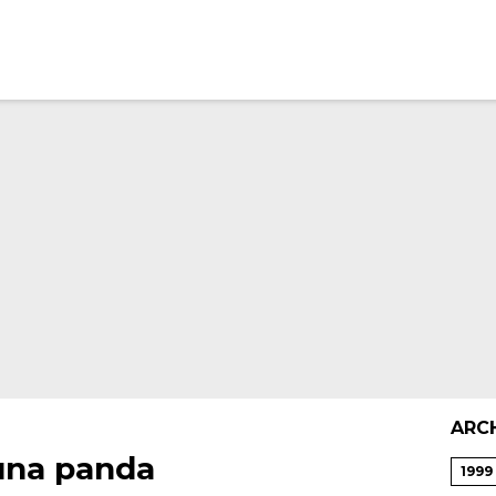
ARC
una panda
1999