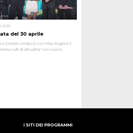
4 min
le 2026
ata del 30 aprile
ca Gentili conduce con Max Angioni il
mma cult di attualita' con nuove
ste dissacranti ed inchieste di cronaca
nviati.
I SITI DEI PROGRAMMI