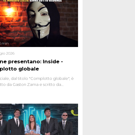
3 min
gio 2026
ene presentano: Inside -
lotto globale
ciale, dal titolo "Complotto globale", è
to da Gaston Zama e scritto da
do Spagnoli. La puntata, dedicata alle
 teorie cospirazioniste del nostro
 racconta l'universo delle narrazioni
tive, dei sospetti globali e del
ttismo che negli ultimi anni hanno
social network, talk show, piazze digitali
ginario collettivo.