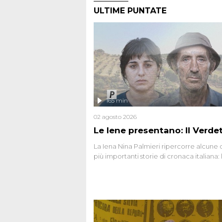
ULTIME PUNTATE
165 min
02 agosto 2026
Le Iene presentano: Il Verde
La Iena Nina Palmieri ripercorre alcune 
più importanti storie di cronaca italiana: 
strage del Circeo e l'omicidio di Avetran