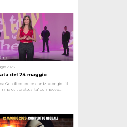
6 min
gio 2026
ata del 24 maggio
ca Gentili conduce con Max Angioni il
mma cult di attualita' con nuove
ste dissacranti ed inchieste di cronaca
nviati.