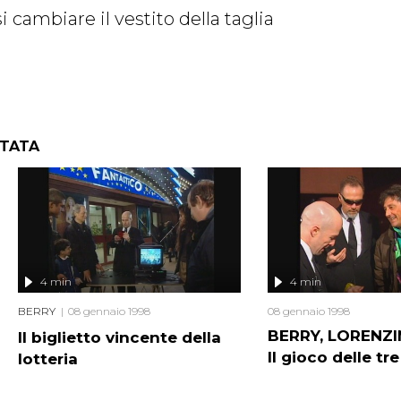
i cambiare il vestito della taglia
NTATA
4 min
4 min
BERRY
08 gennaio 1998
08 gennaio 1998
BERRY, LORENZI
Il biglietto vincente della
Il gioco delle tr
lotteria