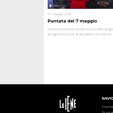
l'intervista inedita a Olindo Romano, rea
189 min
ne...
07 maggio 2026
Puntata del 7 maggio
Veronica Gentili conduce con Max Angion
programma cult di attualita' con nuove
interviste dissacranti ed inchieste di cro
degli inviati.
NAVI
Hom
Punta