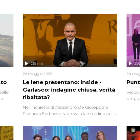
219 min
20
26 maggio 2026
24 mag
tto
Le Iene presentano: Inside -
Punt
Garlasco: indagine chiusa, verità
delle
Veroni
ribaltata?
la
progra
a.
intervi
Nell'inchiesta di Alessandro De Giuseppe e
degli i
Riccardo Festinese, si prova a fare ordine nella
miriade di informazioni che, ancora oggi,
continuano a emergere attorno a una delle
vicende giudiziarie più discusse degli ultimi
anni. Lo speciale ricostruisce la vicenda