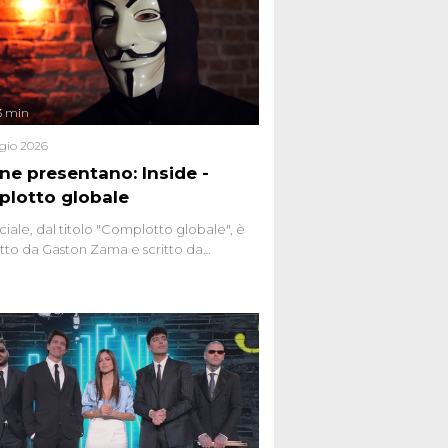
3 min
gio 2026
ene presentano: Inside -
lotto globale
ciale, dal titolo "Complotto globale", è
to da Gaston Zama e scritto da
do Spagnoli. La puntata, dedicata alle
 teorie cospirazioniste del nostro
 racconta l'universo delle narrazioni
tive, dei sospetti globali e del
ttismo che negli ultimi anni hanno
social network, talk show, piazze digitali
ginario collettivo.