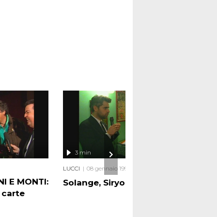
3 min
LUCCI
08 gennaio 1998
NI E MONTI:
Solange, Siryo e lo schiaffo
e carte