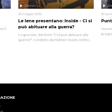
lizzata
215 min
21
05 maggio 2026
30 apri
Le Iene presentano: Inside - Ci si
Punt
può abituare alla guerra?
i il
Veroni
progra
Lo speciale, dal titolo "Ci si può abituare alla
naca
intervi
guerra?", condotto da Matteo Viviani, scritto
degli i
da Nicola Remisceg, propone una riflessione -
con l'aiuto di economisti, esperti militari e
giornalisti di settore - su quanto la guerra sia
diventata una realtà pervasiva. Anche se l'Italia
non è direttamente coinvolta in conflitti
armati, il contesto globale rende impossibile
considerarla un fenomeno lontano.
GAZIONE
e
te