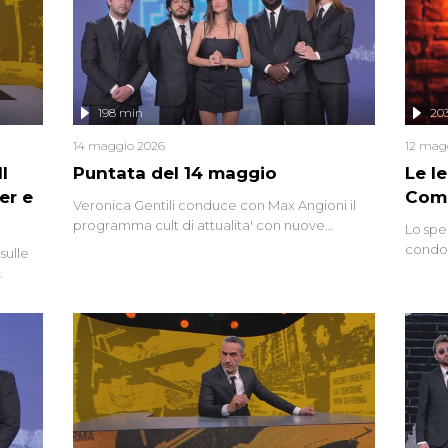
mettendo in fila testimonianze, errori, dettagli
controversi e i protagonisti di un'indagine che
sembra non avere fine.
198 min
20
14 maggio 2026
12 mag
l
Puntata del 14 maggio
Le I
er e
Comp
Veronica Gentili conduce con Max Angioni il
programma cult di attualita' con nuove
Lo spe
interviste dissacranti ed inchieste di cronaca
condot
sulle
degli inviati.
Riccar
grandi
do
tempo,
i tra
alterna
nte,
complo
eciale
invaso 
ro di
e imma
ancora