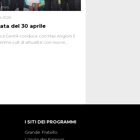
4 min
le 2026
ata del 30 aprile
ca Gentili conduce con Max Angioni il
mma cult di attualita' con nuove
ste dissacranti ed inchieste di cronaca
nviati.
I SITI DEI PROGRAMMI
Grande Fratello
L'Isola dei Famosi