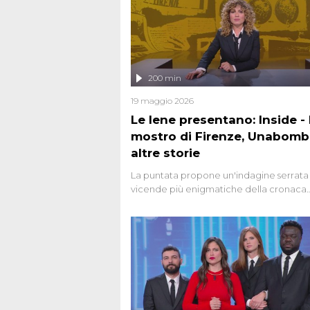
200 min
19 maggio 2026
Le Iene presentano: Inside - I
mostro di Firenze, Unabomb
altre storie
La puntata propone un'indagine serrata 
vicende più enigmatiche della cronaca
italiana, come Unabomber: il dinamitar
seriale responsabile di decine di attentat
gli anni '90 e il 2000 che, inquietanteme
potrebbe essere ancora in libertà. Lo sp
affronta inoltre le zone d'ombra sul Most
Firenze, le cui responsabilità appaiono 
oggi avvolte in un groviglio di dubbi mai
chiariti. Nel corso dello speciale anche