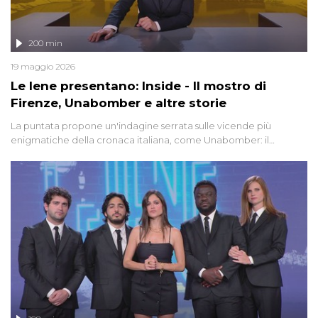
200 min
19 maggio 2026
Le Iene presentano: Inside - Il mostro di
Firenze, Unabomber e altre storie
La puntata propone un'indagine serrata sulle vicende più
enigmatiche della cronaca italiana, come Unabomber: il
dinamitardo seriale responsabile di decine di attentati tra gli anni
'90 e il 2000 che, inquietantemente, potrebbe essere ancora in
libertà. Lo speciale affronta inoltre le zone d'ombra sul Mostro di
Firenze, le cui responsabilità appaiono ancora oggi avvolte in un
groviglio di dubbi mai chiariti. Nel corso dello speciale anche
l'intervista inedita a Olindo Romano, realizzata ne...