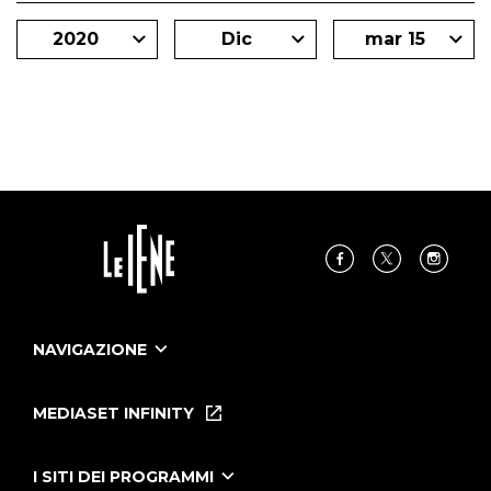
2020
Dic
mar 15
NAVIGAZIONE
Home
Puntate
MEDIASET INFINITY
Le Iene Presentano Inside
Puntate Ieneyeh
Tutti i servizi
I SITI DEI PROGRAMMI