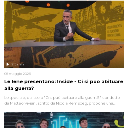
215 min
05 maggio 2026
Le Iene presentano: Inside - Ci si può abituare
alla guerra?
Lo speciale, dal titolo "Ci si può abituare alla guerra?", condotto
da Matteo Viviani, scritto da Nicola Remisceg, propone una
riflessione - con l'aiuto di economisti, esperti militari e giornalisti
di settore - su quanto la guerra sia diventata una realtà pervasiva.
Anche se l'Italia non è direttamente coinvolta in conflitti armati, il
contesto globale rende impossibile considerarla un fenomeno