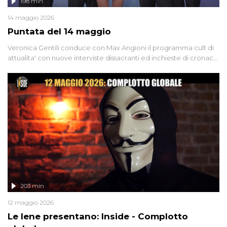
198 min
14 maggio 2026
Puntata del 14 maggio
Veronica Gentili conduce con Max Angioni il programma cult di
attualita' con nuove interviste dissacranti ed inchieste di cronaca
degli inviati.
203 min
12 maggio 2026
Le Iene presentano: Inside - Complotto