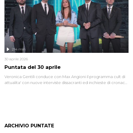
lontano.
214 min
30 aprile 2026
Puntata del 30 aprile
Veronica Gentili conduce con Max Angioni il programma cult di
attualita' con nuove interviste dissacranti ed inchieste di cronaca
degli inviati.
ARCHIVIO PUNTATE