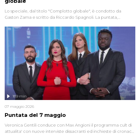
globale
Lo speciale, dal titolo "Complotto globale", è condotto da
Gaston Zama e scritto da Riccardo Spagnoli. La puntata,
dedicata alle grandi teorie cospirazioniste del nostro tempo,
racconta l'universo delle narrazioni alternative, dei sospetti
globali e del complottismo che negli ultimi anni hanno invaso
social network, talk show, piazze digitali e immaginario collettivo.
189 min
07 maggio 2026
Puntata del 7 maggio
Veronica Gentili conduce con Max Angioni il programma cult di
attualita' con nuove interviste dissacranti ed inchieste di cronaca
degli inviati.