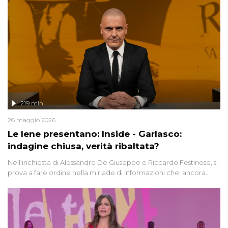
219 min
26 maggio 2026
Le Iene presentano: Inside - Garlasco:
indagine chiusa, verità ribaltata?
Nell'inchiesta di Alessandro De Giuseppe e Riccardo Festinese, si
prova a fare ordine nella miriade di informazioni che, ancora
oggi, continuano a emergere attorno a una delle vicende
giudiziarie più discusse degli ultimi anni. Lo speciale ricostruisce la
vicenda mettendo in fila testimonianze, errori, dettagli
controversi e i protagonisti di un'indagine che sembra non avere
fine.