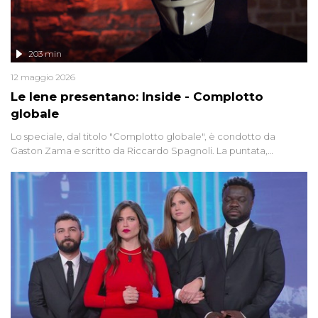
203 min
12 maggio 2026
Le Iene presentano: Inside - Complotto
globale
Lo speciale, dal titolo "Complotto globale", è condotto da
Gaston Zama e scritto da Riccardo Spagnoli. La puntata,
dedicata alle grandi teorie cospirazioniste del nostro tempo,
racconta l'universo delle narrazioni alternative, dei sospetti
globali e del complottismo che negli ultimi anni hanno invaso
social network, talk show, piazze digitali e immaginario collettivo.