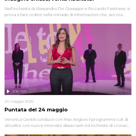
Nell'inchiesta di Alessandro De Giuseppe e Riccardo Festinese, si
prova a fare ordine nella miriade di informazioni che, ancora
oggi, continuano a emergere attorno a una delle vicende
giudiziarie più discusse degli ultimi anni. Lo speciale ricostruisce la
vicenda mettendo in fila testimonianze, errori, dettagli
controversi e i protagonisti di un'indagine che sembra non avere
fine.
206 min
24 maggio 2026
Puntata del 24 maggio
Veronica Gentili conduce con Max Angioni il programma cult di
attualita' con nuove interviste dissacranti ed inchieste di cronaca
degli inviati.