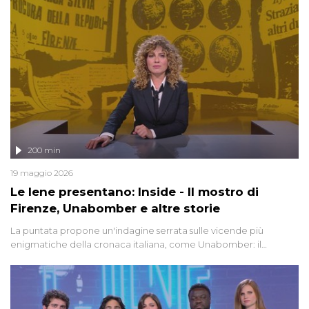
200 min
19 maggio 2026
Le Iene presentano: Inside - Il mostro di
Firenze, Unabomber e altre storie
La puntata propone un'indagine serrata sulle vicende più
enigmatiche della cronaca italiana, come Unabomber: il
dinamitardo seriale responsabile di decine di attentati tra gli anni
'90 e il 2000 che, inquietantemente, potrebbe essere ancora in
libertà. Lo speciale affronta inoltre le zone d'ombra sul Mostro di
Firenze, le cui responsabilità appaiono ancora oggi avvolte in un