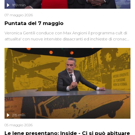
189 min
07 maggio 2026
Puntata del 7 maggio
Veronica Gentili conduce con Max Angioni il programma cult di
attualita' con nuove interviste dissacranti ed inchieste di cronaca
degli inviati.
215 min
05 maggio 2026
Le Iene presentano: Inside - Ci si può abituare