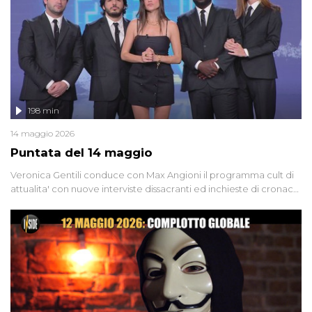
groviglio di dubbi mai chiariti. Nel corso dello speciale anche
l'intervista inedita a Olindo Romano, realizzata ne...
198 min
14 maggio 2026
Puntata del 14 maggio
Veronica Gentili conduce con Max Angioni il programma cult di
attualita' con nuove interviste dissacranti ed inchieste di cronaca
degli inviati.