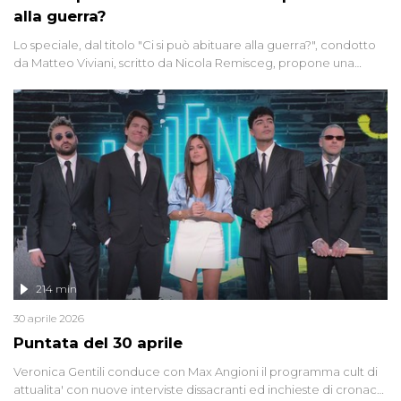
alla guerra?
Lo speciale, dal titolo "Ci si può abituare alla guerra?", condotto
da Matteo Viviani, scritto da Nicola Remisceg, propone una
riflessione - con l'aiuto di economisti, esperti militari e giornalisti
di settore - su quanto la guerra sia diventata una realtà pervasiva.
Anche se l'Italia non è direttamente coinvolta in conflitti armati, il
contesto globale rende impossibile considerarla un fenomeno
lontano.
214 min
30 aprile 2026
Puntata del 30 aprile
Veronica Gentili conduce con Max Angioni il programma cult di
attualita' con nuove interviste dissacranti ed inchieste di cronaca