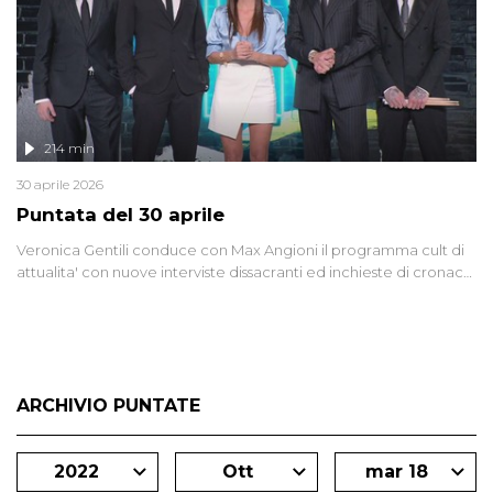
214 min
30 aprile 2026
Puntata del 30 aprile
Veronica Gentili conduce con Max Angioni il programma cult di
attualita' con nuove interviste dissacranti ed inchieste di cronaca
degli inviati.
ARCHIVIO PUNTATE
2022
Ott
mar 18