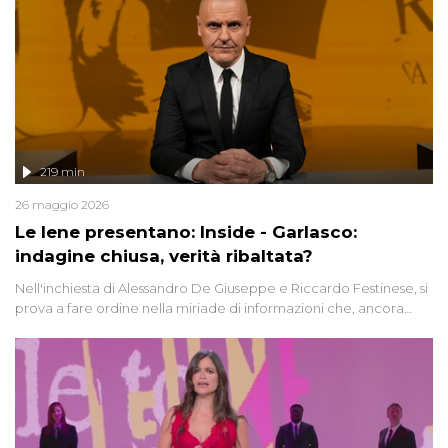
219 min
26 maggio 2026
Le Iene presentano: Inside - Garlasco:
indagine chiusa, verità ribaltata?
Nell'inchiesta di Alessandro De Giuseppe e Riccardo Festinese, si
prova a fare ordine nella miriade di informazioni che, ancora
oggi, continuano a emergere attorno a una delle vicende
giudiziarie più discusse degli ultimi anni. Lo speciale ricostruisce la
vicenda mettendo in fila testimonianze, errori, dettagli
controversi e i protagonisti di un'indagine che sembra non avere
fine.