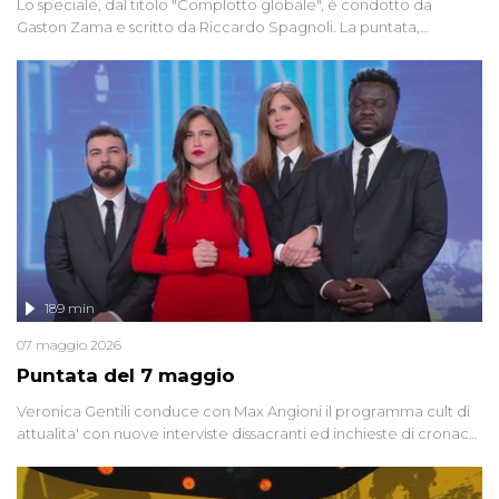
Lo speciale, dal titolo "Complotto globale", è condotto da
Gaston Zama e scritto da Riccardo Spagnoli. La puntata,
dedicata alle grandi teorie cospirazioniste del nostro tempo,
racconta l'universo delle narrazioni alternative, dei sospetti
globali e del complottismo che negli ultimi anni hanno invaso
social network, talk show, piazze digitali e immaginario collettivo.
189 min
07 maggio 2026
Puntata del 7 maggio
Veronica Gentili conduce con Max Angioni il programma cult di
attualita' con nuove interviste dissacranti ed inchieste di cronaca
degli inviati.