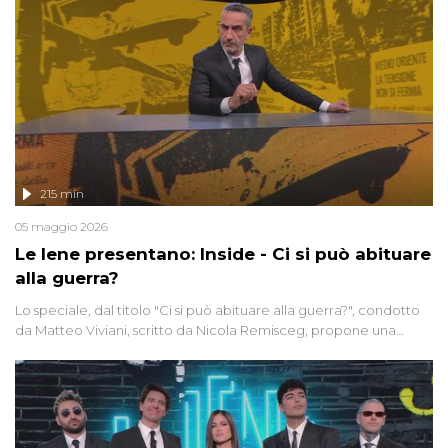
215 min
05 maggio 2026
Le Iene presentano: Inside - Ci si può abituare
alla guerra?
Lo speciale, dal titolo "Ci si può abituare alla guerra?", condotto
da Matteo Viviani, scritto da Nicola Remisceg, propone una
riflessione - con l'aiuto di economisti, esperti militari e giornalisti
di settore - su quanto la guerra sia diventata una realtà pervasiva.
Anche se l'Italia non è direttamente coinvolta in conflitti armati, il
contesto globale rende impossibile considerarla un fenomeno
lontano.