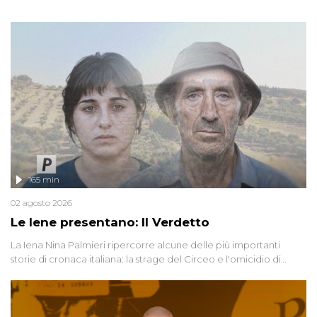
165 min
02 agosto 2026
Le Iene presentano: Il Verdetto
La Iena Nina Palmieri ripercorre alcune delle più importanti
storie di cronaca italiana: la strage del Circeo e l'omicidio di
Avetrana.