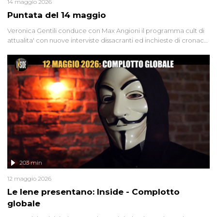
14 maggio 2026
Puntata del 14 maggio
Veronica Gentili conduce con Max Angioni il programma cult di
attualita' con nuove interviste dissacranti ed inchieste di cronaca
degli inviati.
203 min
12 maggio 2026
Le Iene presentano: Inside - Complotto
globale