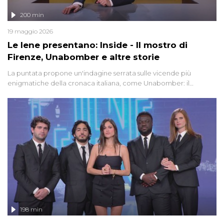
200 min
19 maggio 2026
Le Iene presentano: Inside - Il mostro di
Firenze, Unabomber e altre storie
La puntata propone un'indagine serrata sulle vicende più
enigmatiche della cronaca italiana, come Unabomber: il
dinamitardo seriale responsabile di decine di attentati tra gli anni
'90 e il 2000 che, inquietantemente, potrebbe essere ancora in
libertà. Lo speciale affronta inoltre le zone d'ombra sul Mostro di
Firenze, le cui responsabilità appaiono ancora oggi avvolte in un
groviglio di dubbi mai chiariti. Nel corso dello speciale anche
l'intervista inedita a Olindo Romano, realizzata ne...
198 min