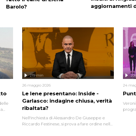
aggiornamenti di
Barolo?
219 min
20
26 maggio 2026
24 mag
tto
Le Iene presentano: Inside -
Punt
Garlasco: indagine chiusa, verità
delle
Veroni
ribaltata?
la
progra
a.
intervi
Nell'inchiesta di Alessandro De Giuseppe e
degli i
Riccardo Festinese, si prova a fare ordine nella
miriade di informazioni che, ancora oggi,
continuano a emergere attorno a una delle