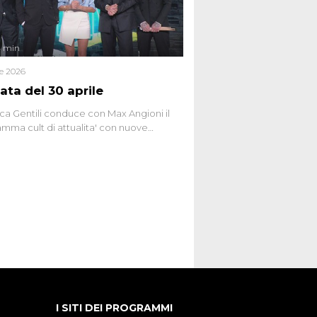
4 min
le 2026
ata del 30 aprile
ca Gentili conduce con Max Angioni il
mma cult di attualita' con nuove
ste dissacranti ed inchieste di cronaca
nviati.
I SITI DEI PROGRAMMI