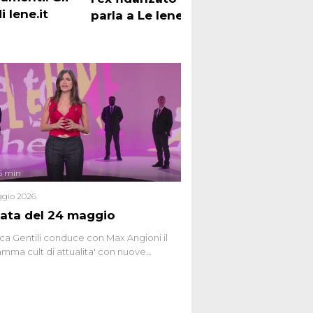
 Iene.it
parla a Le Iene
ses
6 min
gio 2026
ata del 24 maggio
ca Gentili conduce con Max Angioni il
mma cult di attualita' con nuove
ste dissacranti ed inchieste di cronaca
nviati.