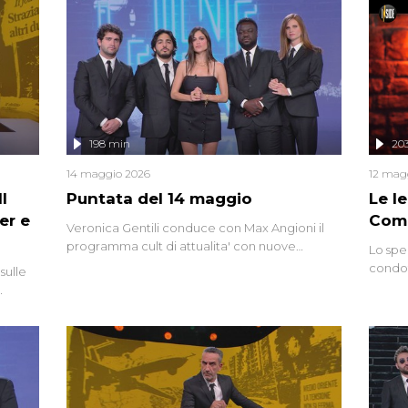
vicende giudiziarie più discusse degli ultimi
anni. Lo speciale ricostruisce la vicenda
mettendo in fila testimonianze, errori, dettagli
controversi e i protagonisti di un'indagine che
sembra non avere fine.
198 min
20
14 maggio 2026
12 mag
l
Puntata del 14 maggio
Le I
er e
Comp
Veronica Gentili conduce con Max Angioni il
programma cult di attualita' con nuove
Lo spe
interviste dissacranti ed inchieste di cronaca
condot
sulle
degli inviati.
Riccar
grandi
do
tempo,
i tra
alterna
nte,
complo
eciale
invaso 
ro di
e imma
ancora