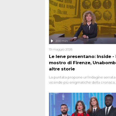
200 min
19 maggio 2026
Le Iene presentano: Inside - I
mostro di Firenze, Unabomb
altre storie
La puntata propone un'indagine serrata 
vicende più enigmatiche della cronaca
italiana, come Unabomber: il dinamitar
seriale responsabile di decine di attentat
gli anni '90 e il 2000 che, inquietanteme
potrebbe essere ancora in libertà. Lo sp
affronta inoltre le zone d'ombra sul Most
Firenze, le cui responsabilità appaiono 