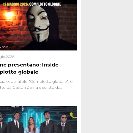
3 min
gio 2026
ene presentano: Inside -
lotto globale
ciale, dal titolo "Complotto globale", è
to da Gaston Zama e scritto da
do Spagnoli. La puntata, dedicata alle
 teorie cospirazioniste del nostro
 racconta l'universo delle narrazioni
tive, dei sospetti globali e del
ttismo che negli ultimi anni hanno
social network, talk show, piazze digitali
ginario collettivo.