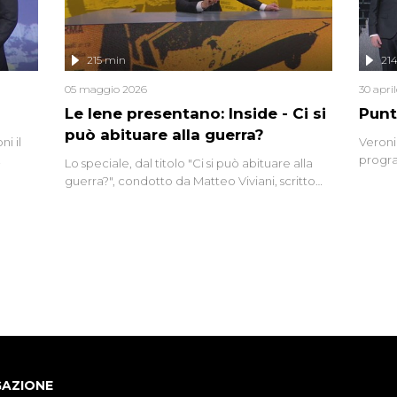
lizzata
215 min
21
05 maggio 2026
30 apri
Le Iene presentano: Inside - Ci si
Punt
può abituare alla guerra?
i il
Veroni
progra
Lo speciale, dal titolo "Ci si può abituare alla
naca
intervi
guerra?", condotto da Matteo Viviani, scritto
degli i
da Nicola Remisceg, propone una riflessione -
con l'aiuto di economisti, esperti militari e
giornalisti di settore - su quanto la guerra sia
diventata una realtà pervasiva. Anche se l'Italia
non è direttamente coinvolta in conflitti
armati, il contesto globale rende impossibile
considerarla un fenomeno lontano.
GAZIONE