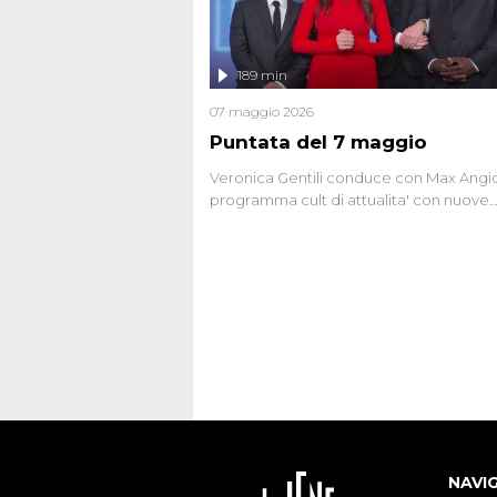
oggi avvolte in un groviglio di dubbi mai
chiariti. Nel corso dello speciale anche
l'intervista inedita a Olindo Romano, rea
189 min
ne...
07 maggio 2026
Puntata del 7 maggio
Veronica Gentili conduce con Max Angion
programma cult di attualita' con nuove
interviste dissacranti ed inchieste di cro
degli inviati.
NAVI