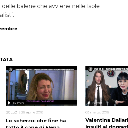
 delle balene che avviene nelle Isole
listi.
ovembre
NTATA
14 min
8 min
BELLO
29 aprile 2018
03 marzo 2019
Valentina Dallari
Lo scherzo: che fine ha
insulti ai ringraz
fatto il cane di Elena