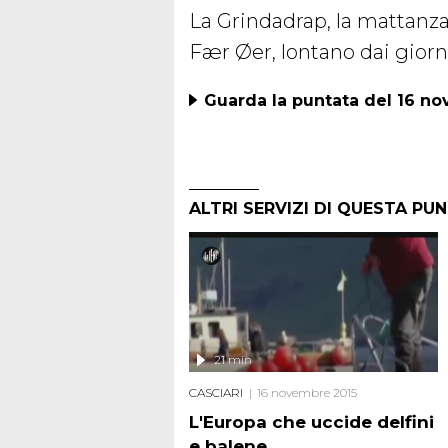
La Grindadrap, la mattanza
Fær Øer, lontano dai giorna
Guarda la puntata del 16 n
ALTRI SERVIZI DI QUESTA PU
21 min
CASCIARI
16 novembre 2015
L'Europa che uccide delfini
e balene