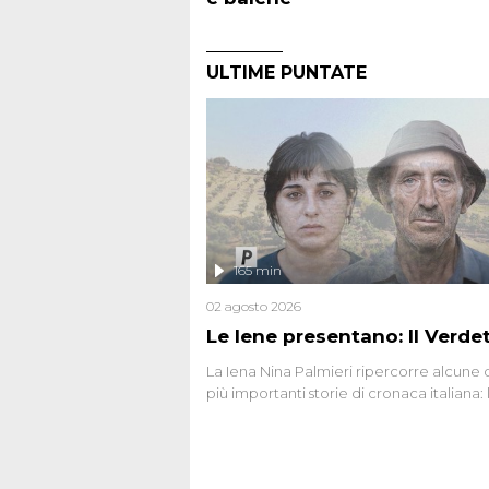
ULTIME PUNTATE
165 min
02 agosto 2026
Le Iene presentano: Il Verde
La Iena Nina Palmieri ripercorre alcune 
più importanti storie di cronaca italiana: 
strage del Circeo e l'omicidio di Avetran