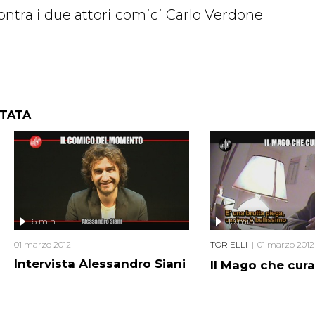
ontra i due attori comici Carlo Verdone
NTATA
6 min
10 min
01 marzo 2012
TORIELLI
01 marzo 2012
Intervista Alessandro Siani
Il Mago che cura