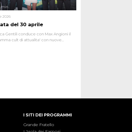
4 min
le 2026
ata del 30 aprile
ca Gentili conduce con Max Angioni il
mma cult di attualita' con nuove
ste dissacranti ed inchieste di cronaca
nviati.
I SITI DEI PROGRAMMI
Grande Fratello
L'Isola dei Famosi