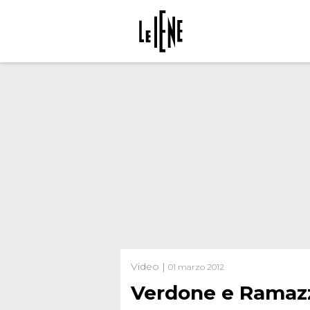
Video |
01 marzo 2012
Verdone e Ramazz