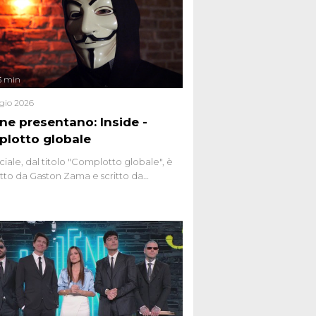
3 min
gio 2026
ene presentano: Inside -
lotto globale
ciale, dal titolo "Complotto globale", è
to da Gaston Zama e scritto da
do Spagnoli. La puntata, dedicata alle
 teorie cospirazioniste del nostro
 racconta l'universo delle narrazioni
tive, dei sospetti globali e del
ttismo che negli ultimi anni hanno
social network, talk show, piazze digitali
ginario collettivo.