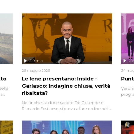
219 min
20
26 maggio 2026
24 mag
tto
Le Iene presentano: Inside -
Punt
Garlasco: indagine chiusa, verità
delle
Veroni
ribaltata?
la
progra
a.
intervi
Nell'inchiesta di Alessandro De Giuseppe e
degli i
Riccardo Festinese, si prova a fare ordine nella
miriade di informazioni che, ancora oggi,
continuano a emergere attorno a una delle
vicende giudiziarie più discusse degli ultimi
anni. Lo speciale ricostruisce la vicenda