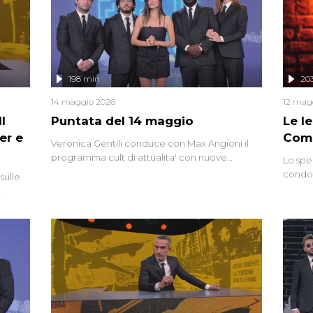
mettendo in fila testimonianze, errori, dettagli
controversi e i protagonisti di un'indagine che
sembra non avere fine.
198 min
20
14 maggio 2026
12 mag
l
Puntata del 14 maggio
Le I
er e
Comp
Veronica Gentili conduce con Max Angioni il
programma cult di attualita' con nuove
Lo spe
interviste dissacranti ed inchieste di cronaca
condot
sulle
degli inviati.
Riccar
grandi
do
tempo,
i tra
alterna
nte,
complo
eciale
invaso 
ro di
e imma
ancora