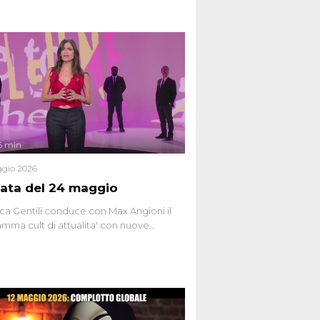
6 min
gio 2026
ata del 24 maggio
ca Gentili conduce con Max Angioni il
mma cult di attualita' con nuove
ste dissacranti ed inchieste di cronaca
nviati.