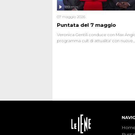
l'intervista inedita a Olindo Romano, rea
189 min
ne...
07 maggio 2026
Puntata del 7 maggio
Veronica Gentili conduce con Max Angion
programma cult di attualita' con nuove
interviste dissacranti ed inchieste di cro
degli inviati.
NAVI
Hom
Punta