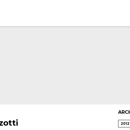
ARC
otti
2012