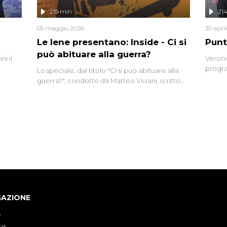
lizzata
215 min
21
05 maggio 2026
30 apri
Le Iene presentano: Inside - Ci si
Punt
può abituare alla guerra?
i il
Veroni
progra
Lo speciale, dal titolo "Ci si può abituare alla
naca
intervi
guerra?", condotto da Matteo Viviani, scritto
degli i
da Nicola Remisceg, propone una riflessione -
con l'aiuto di economisti, esperti militari e
giornalisti di settore - su quanto la guerra sia
diventata una realtà pervasiva. Anche se l'Italia
non è direttamente coinvolta in conflitti
armati, il contesto globale rende impossibile
considerarla un fenomeno lontano.
GAZIONE
e
te