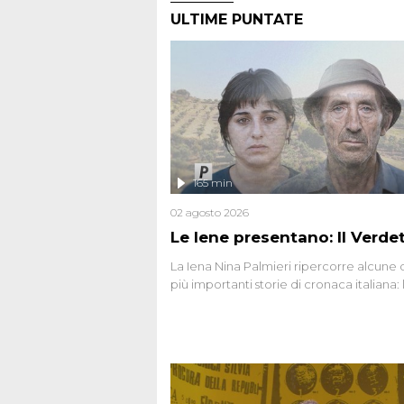
ULTIME PUNTATE
165 min
02 agosto 2026
Le Iene presentano: Il Verde
La Iena Nina Palmieri ripercorre alcune 
più importanti storie di cronaca italiana: 
strage del Circeo e l'omicidio di Avetran