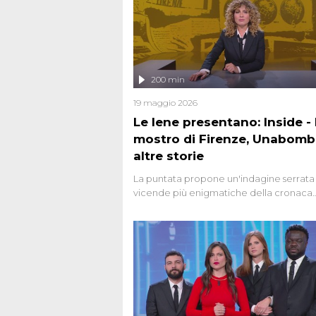
200 min
19 maggio 2026
Le Iene presentano: Inside - I
mostro di Firenze, Unabomb
altre storie
La puntata propone un'indagine serrata 
vicende più enigmatiche della cronaca
italiana, come Unabomber: il dinamitar
seriale responsabile di decine di attentat
gli anni '90 e il 2000 che, inquietanteme
potrebbe essere ancora in libertà. Lo sp
affronta inoltre le zone d'ombra sul Most
Firenze, le cui responsabilità appaiono 
oggi avvolte in un groviglio di dubbi mai
chiariti. Nel corso dello speciale anche