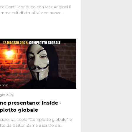
ca Gentili conduce con Max Angioni il
mma cult di attualita' con nuove
ste dissacranti ed inchieste di cronaca
nviati.
3 min
gio 2026
ene presentano: Inside -
lotto globale
ciale, dal titolo "Complotto globale", è
to da Gaston Zama e scritto da
do Spagnoli. La puntata, dedicata alle