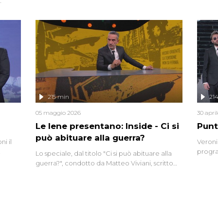
grandi
do
tempo,
i tra
alterna
nte,
complo
eciale
invaso 
ro di
e imma
ancora
lizzata
215 min
21
05 maggio 2026
30 apri
Le Iene presentano: Inside - Ci si
Punt
può abituare alla guerra?
i il
Veroni
progra
Lo speciale, dal titolo "Ci si può abituare alla
naca
intervi
guerra?", condotto da Matteo Viviani, scritto
degli i
da Nicola Remisceg, propone una riflessione -
con l'aiuto di economisti, esperti militari e
giornalisti di settore - su quanto la guerra sia
diventata una realtà pervasiva. Anche se l'Italia
non è direttamente coinvolta in conflitti