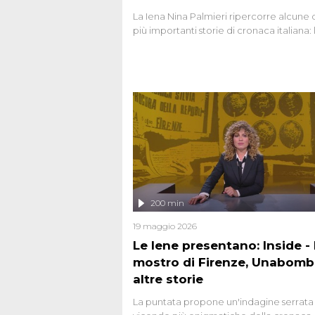
La Iena Nina Palmieri ripercorre alcune 
più importanti storie di cronaca italiana: 
strage del Circeo e l'omicidio di Avetran
200 min
19 maggio 2026
Le Iene presentano: Inside - I
mostro di Firenze, Unabomb
altre storie
La puntata propone un'indagine serrata 