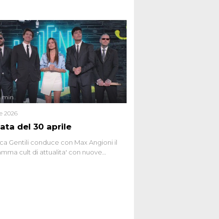
 teorie cospirazioniste del nostro
 racconta l'universo delle narrazioni
tive, dei sospetti globali e del
ttismo che negli ultimi anni hanno
social network, talk show, piazze digitali
ginario collettivo.
4 min
le 2026
ata del 30 aprile
ca Gentili conduce con Max Angioni il
mma cult di attualita' con nuove
ste dissacranti ed inchieste di cronaca
nviati.