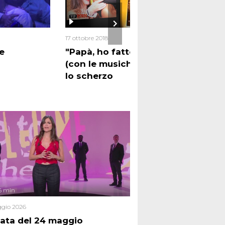
21
17 ottobre 2018
GOLIA
 e
"Papà, ho fatto un porno
Omic
(con le musiche dei Pooh)":
del 
lo scherzo
cas
6 min
gio 2026
ata del 24 maggio