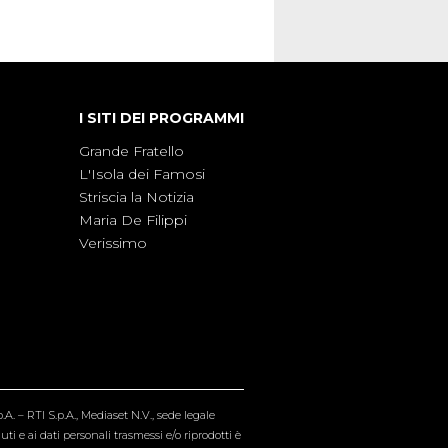
I SITI DEI PROGRAMMI
Grande Fratello
L'Isola dei Famosi
Striscia la Notizia
Maria De Filippi
Verissimo
A. – RTI S.p.A., Mediaset N.V., sede legale
i e ai dati personali trasmessi e/o riprodotti è