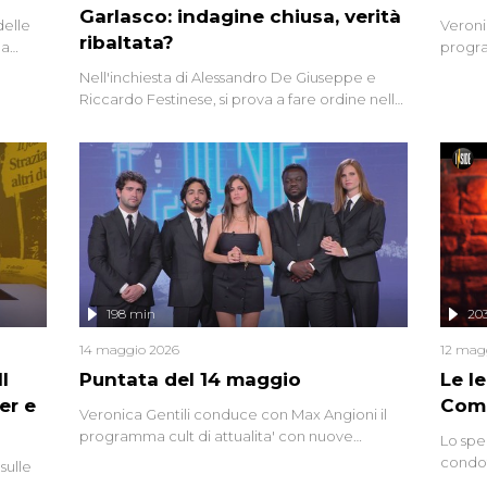
Garlasco: indagine chiusa, verità
delle
Veroni
ribaltata?
la
progra
a.
intervi
Nell'inchiesta di Alessandro De Giuseppe e
degli i
Riccardo Festinese, si prova a fare ordine nella
miriade di informazioni che, ancora oggi,
continuano a emergere attorno a una delle
vicende giudiziarie più discusse degli ultimi
anni. Lo speciale ricostruisce la vicenda
mettendo in fila testimonianze, errori, dettagli
controversi e i protagonisti di un'indagine che
sembra non avere fine.
198 min
20
14 maggio 2026
12 mag
l
Puntata del 14 maggio
Le I
er e
Comp
Veronica Gentili conduce con Max Angioni il
programma cult di attualita' con nuove
Lo spe
interviste dissacranti ed inchieste di cronaca
condot
sulle
degli inviati.
Riccar