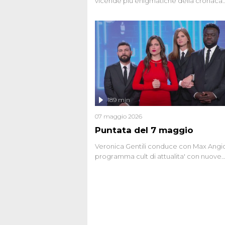
vicende più enigmatiche della cronaca
italiana, come Unabomber: il dinamitar
seriale responsabile di decine di attentat
gli anni '90 e il 2000 che, inquietanteme
potrebbe essere ancora in libertà. Lo sp
affronta inoltre le zone d'ombra sul Most
Firenze, le cui responsabilità appaiono 
oggi avvolte in un groviglio di dubbi mai
chiariti. Nel corso dello speciale anche
l'intervista inedita a Olindo Romano, rea
189 min
ne...
07 maggio 2026
Puntata del 7 maggio
Veronica Gentili conduce con Max Angion
programma cult di attualita' con nuove
interviste dissacranti ed inchieste di cro
degli inviati.