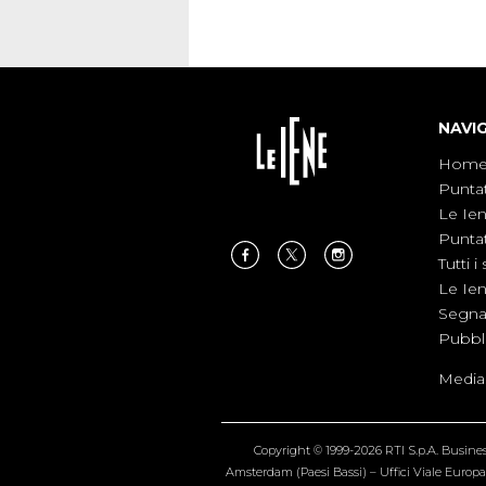
NAVI
Hom
Punta
Le Ie
Punta
Tutti i 
Le Ie
Segnal
Pubbl
Medias
Copyright © 1999-2026 RTI S.p.A. Business 
Amsterdam (Paesi Bassi) – Uffici Viale Europa 4