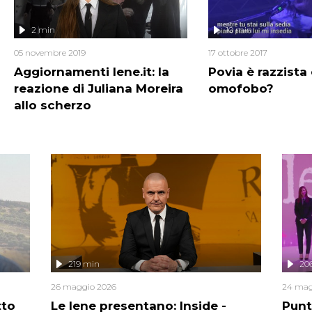
2 min
10 min
05 novembre 2019
17 ottobre 2017
Aggiornamenti Iene.it: la
Povia è razzista
reazione di Juliana Moreira
omofobo?
allo scherzo
219 min
20
26 maggio 2026
24 mag
tto
Le Iene presentano: Inside -
Punt