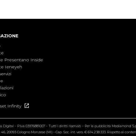
armati, il contesto globale rende impossibile
considerarla un fenomeno lontano.
GAZIONE
e
te
ne Presentano Inside
te Ieneyeh
servizi
ne
azioni
ico
et Infinity
Digital – P.Iva 03976881007 – Tutti i diritti riservati – Per la pubblicità Mediamond S.p.
6, 20093 Cologno Monzese (MI) - Cap. Soc. int. vers. € 614.238.333. Rispetto ai contenut