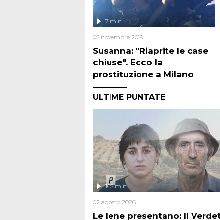
7 min
05 novembre 2019
Susanna: "Riaprite le case
chiuse". Ecco la
prostituzione a Milano
ULTIME PUNTATE
165 min
02 agosto 2026
Le Iene presentano: Il Verde