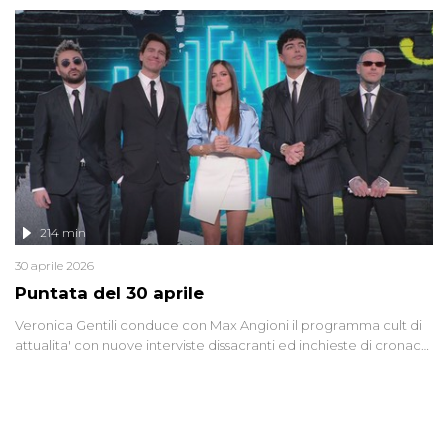
riflessione - con l'aiuto di economisti, esperti militari e giornalisti
di settore - su quanto la guerra sia diventata una realtà pervasiva.
Anche se l'Italia non è direttamente coinvolta in conflitti armati, il
contesto globale rende impossibile considerarla un fenomeno
lontano.
214 min
30 aprile 2026
Puntata del 30 aprile
Veronica Gentili conduce con Max Angioni il programma cult di
attualita' con nuove interviste dissacranti ed inchieste di cronaca
degli inviati.