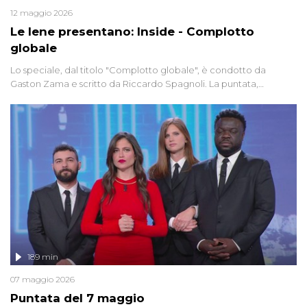
12 maggio 2026
Le Iene presentano: Inside - Complotto
globale
Lo speciale, dal titolo "Complotto globale", è condotto da
Gaston Zama e scritto da Riccardo Spagnoli. La puntata,
dedicata alle grandi teorie cospirazioniste del nostro tempo,
racconta l'universo delle narrazioni alternative, dei sospetti
globali e del complottismo che negli ultimi anni hanno invaso
social network, talk show, piazze digitali e immaginario collettivo.
189 min
07 maggio 2026
Puntata del 7 maggio