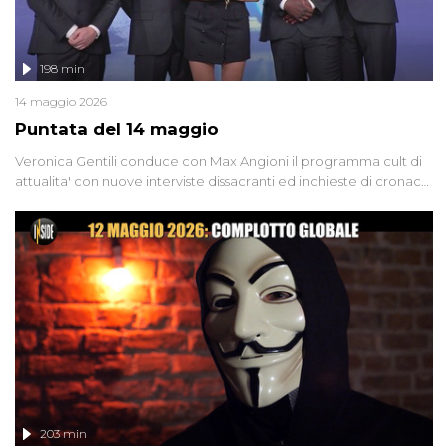
198 min
14 maggio 2026
Puntata del 14 maggio
Veronica Gentili conduce con Max Angioni il programma cult di
attualita' con nuove interviste dissacranti ed inchieste di cronaca
degli inviati.
203 min