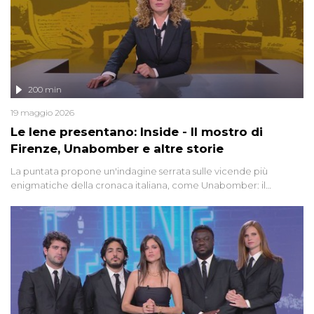
200 min
19 maggio 2026
Le Iene presentano: Inside - Il mostro di
Firenze, Unabomber e altre storie
La puntata propone un'indagine serrata sulle vicende più
enigmatiche della cronaca italiana, come Unabomber: il
dinamitardo seriale responsabile di decine di attentati tra gli anni
'90 e il 2000 che, inquietantemente, potrebbe essere ancora in
libertà. Lo speciale affronta inoltre le zone d'ombra sul Mostro di
Firenze, le cui responsabilità appaiono ancora oggi avvolte in un
groviglio di dubbi mai chiariti. Nel corso dello speciale anche
l'intervista inedita a Olindo Romano, realizzata ne...