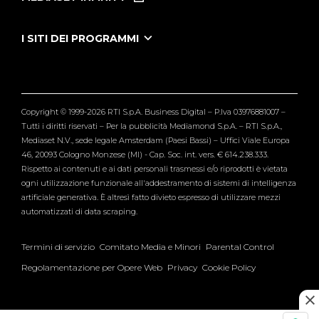
Le Iene Presentano Inside
Puntate Ieneyeh
Tutti i servizi
I SITI DEI PROGRAMMI
Le Iene
Grande Fratello
Segnalazioni
L'Isola dei Famosi
Pubblico
Striscia la Notizia
Maria De Filippi
Copyright © 1999-2026 RTI S.p.A. Business Digital – P.Iva 03976881007 –
Verissimo
Tutti i diritti riservati – Per la pubblicità Mediamond S.p.A. – RTI S.p.A.,
Mediaset N.V., sede legale Amsterdam (Paesi Bassi) – Uffici Viale Europa
46, 20093 Cologno Monzese (MI) - Cap. Soc. int. vers. € 614.238.333.
Rispetto ai contenuti e ai dati personali trasmessi e/o riprodotti è vietata
ogni utilizzazione funzionale all'addestramento di sistemi di intelligenza
artificiale generativa. È altresì fatto divieto espresso di utilizzare mezzi
automatizzati di data scraping.
Termini di servizio
Comitato Media e Minori
Parental Control
Regolamentazione per Opere Web
Privacy
Cookie Policy