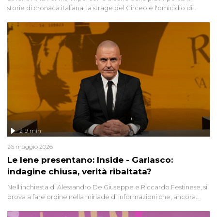
storie di cronaca italiana: la strage del Circeo e l'omicidio di
Avetrana.
219 min
26 maggio 2026
Le Iene presentano: Inside - Garlasco:
indagine chiusa, verità ribaltata?
Nell'inchiesta di Alessandro De Giuseppe e Riccardo Festinese, si
prova a fare ordine nella miriade di informazioni che, ancora
oggi, continuano a emergere attorno a una delle vicende
giudiziarie più discusse degli ultimi anni. Lo speciale ricostruisce la