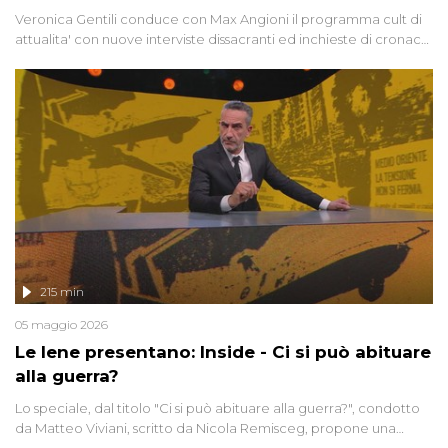
Veronica Gentili conduce con Max Angioni il programma cult di
attualita' con nuove interviste dissacranti ed inchieste di cronaca
degli inviati.
215 min
05 maggio 2026
Le Iene presentano: Inside - Ci si può abituare
alla guerra?
Lo speciale, dal titolo "Ci si può abituare alla guerra?", condotto
da Matteo Viviani, scritto da Nicola Remisceg, propone una