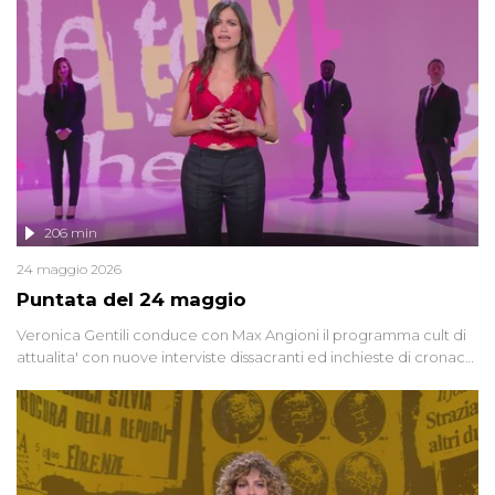
vicenda mettendo in fila testimonianze, errori, dettagli
controversi e i protagonisti di un'indagine che sembra non avere
fine.
206 min
24 maggio 2026
Puntata del 24 maggio
Veronica Gentili conduce con Max Angioni il programma cult di
attualita' con nuove interviste dissacranti ed inchieste di cronaca
degli inviati.