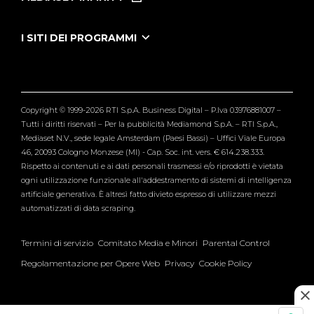
Le Iene Presentano Inside
Puntate Ieneyeh
Tutti i servizi
I SITI DEI PROGRAMMI
Le Iene
Grande Fratello
Segnalazioni
L'Isola dei Famosi
Pubblico
Striscia la Notizia
Maria De Filippi
Copyright © 1999-2026 RTI S.p.A. Business Digital – P.Iva 03976881007 –
Verissimo
Tutti i diritti riservati – Per la pubblicità Mediamond S.p.A. – RTI S.p.A.,
Mediaset N.V., sede legale Amsterdam (Paesi Bassi) – Uffici Viale Europa
46, 20093 Cologno Monzese (MI) - Cap. Soc. int. vers. € 614.238.333.
Rispetto ai contenuti e ai dati personali trasmessi e/o riprodotti è vietata
ogni utilizzazione funzionale all'addestramento di sistemi di intelligenza
artificiale generativa. È altresì fatto divieto espresso di utilizzare mezzi
automatizzati di data scraping.
Termini di servizio
Comitato Media e Minori
Parental Control
Regolamentazione per Opere Web
Privacy
Cookie Policy