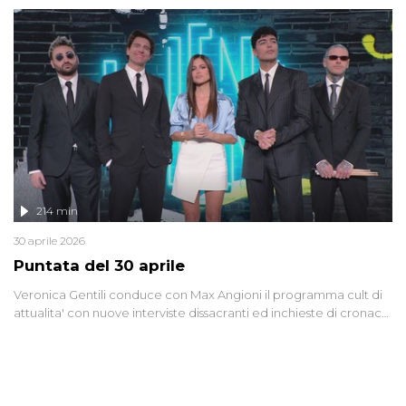
riflessione - con l'aiuto di economisti, esperti militari e giornalisti
di settore - su quanto la guerra sia diventata una realtà pervasiva.
Anche se l'Italia non è direttamente coinvolta in conflitti armati, il
contesto globale rende impossibile considerarla un fenomeno
lontano.
214 min
30 aprile 2026
Puntata del 30 aprile
Veronica Gentili conduce con Max Angioni il programma cult di
attualita' con nuove interviste dissacranti ed inchieste di cronaca
degli inviati.