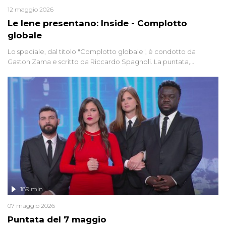
12 maggio 2026
Le Iene presentano: Inside - Complotto
globale
Lo speciale, dal titolo "Complotto globale", è condotto da
Gaston Zama e scritto da Riccardo Spagnoli. La puntata,
dedicata alle grandi teorie cospirazioniste del nostro tempo,
racconta l'universo delle narrazioni alternative, dei sospetti
globali e del complottismo che negli ultimi anni hanno invaso
social network, talk show, piazze digitali e immaginario collettivo.
189 min
07 maggio 2026
Puntata del 7 maggio