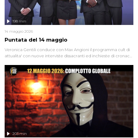
198 min
14 maggio 2026
Puntata del 14 maggio
Veronica Gentili conduce con Max Angioni il programma cult di
attualita' con nuove interviste dissacranti ed inchieste di cronaca
degli inviati.
203 min