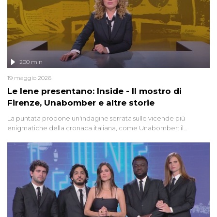
200 min
19 maggio 2026
Le Iene presentano: Inside - Il mostro di
Firenze, Unabomber e altre storie
La puntata propone un'indagine serrata sulle vicende più
enigmatiche della cronaca italiana, come Unabomber: il
dinamitardo seriale responsabile di decine di attentati tra gli anni
'90 e il 2000 che, inquietantemente, potrebbe essere ancora in
libertà. Lo speciale affronta inoltre le zone d'ombra sul Mostro di
Firenze, le cui responsabilità appaiono ancora oggi avvolte in un
groviglio di dubbi mai chiariti. Nel corso dello speciale anche
l'intervista inedita a Olindo Romano, realizzata ne...