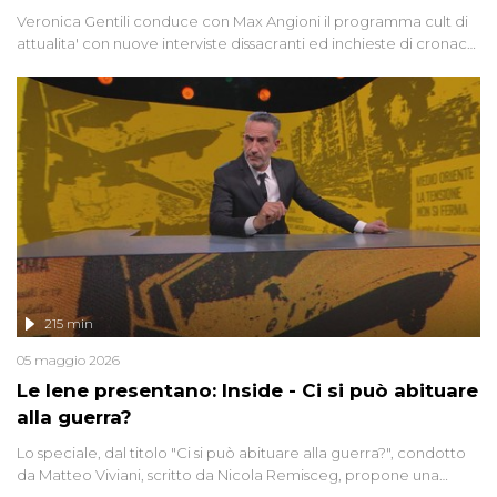
Veronica Gentili conduce con Max Angioni il programma cult di
attualita' con nuove interviste dissacranti ed inchieste di cronaca
degli inviati.
215 min
05 maggio 2026
Le Iene presentano: Inside - Ci si può abituare
alla guerra?
Lo speciale, dal titolo "Ci si può abituare alla guerra?", condotto
da Matteo Viviani, scritto da Nicola Remisceg, propone una