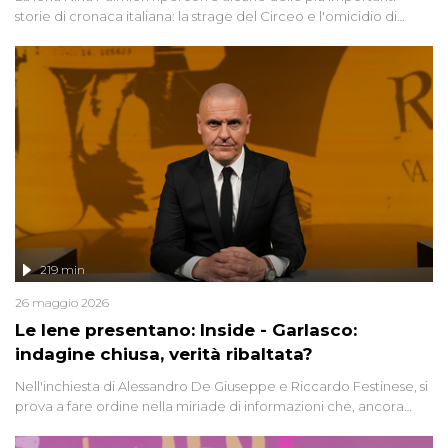
storie di cronaca italiana: la strage del Circeo e l'omicidio di
Avetrana.
219 min
26 maggio 2026
Le Iene presentano: Inside - Garlasco:
indagine chiusa, verità ribaltata?
Nell'inchiesta di Alessandro De Giuseppe e Riccardo Festinese, si
prova a fare ordine nella miriade di informazioni che, ancora
oggi, continuano a emergere attorno a una delle vicende
giudiziarie più discusse degli ultimi anni. Lo speciale ricostruisce la