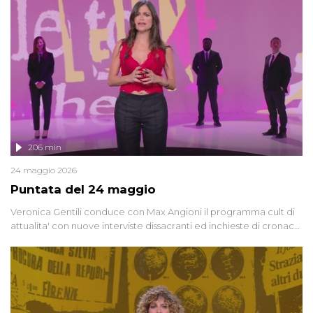
vicenda mettendo in fila testimonianze, errori, dettagli
controversi e i protagonisti di un'indagine che sembra non avere
fine.
206 min
24 maggio 2026
Puntata del 24 maggio
Veronica Gentili conduce con Max Angioni il programma cult di
attualita' con nuove interviste dissacranti ed inchieste di cronaca
degli inviati.