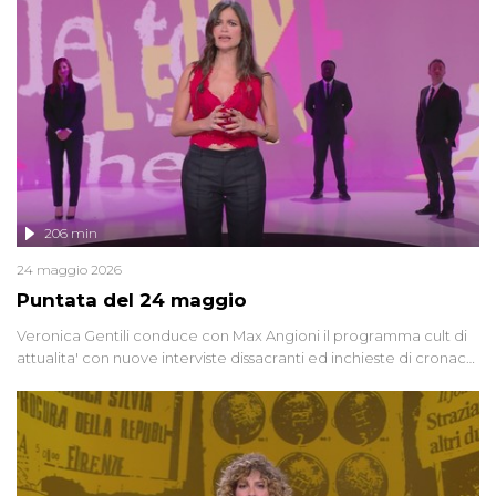
vicenda mettendo in fila testimonianze, errori, dettagli
controversi e i protagonisti di un'indagine che sembra non avere
fine.
206 min
24 maggio 2026
Puntata del 24 maggio
Veronica Gentili conduce con Max Angioni il programma cult di
attualita' con nuove interviste dissacranti ed inchieste di cronaca
degli inviati.