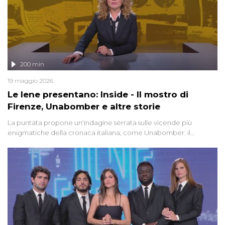
200 min
19 maggio 2026
Le Iene presentano: Inside - Il mostro di
Firenze, Unabomber e altre storie
La puntata propone un'indagine serrata sulle vicende più
enigmatiche della cronaca italiana, come Unabomber: il
dinamitardo seriale responsabile di decine di attentati tra gli anni
'90 e il 2000 che, inquietantemente, potrebbe essere ancora in
libertà. Lo speciale affronta inoltre le zone d'ombra sul Mostro di
Firenze, le cui responsabilità appaiono ancora oggi avvolte in un
groviglio di dubbi mai chiariti. Nel corso dello speciale anche
l'intervista inedita a Olindo Romano, realizzata ne...