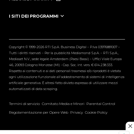
Le Iene Presentano Inside
Puntate Ieneyeh
Tutti i servizi
I SITI DEI PROGRAMMI
Le Iene
Grande Fratello
Segnalazioni
L'Isola dei Famosi
Pubblico
Striscia la Notizia
Maria De Filippi
Copyright © 1999-2026 RTI S.p.A. Business Digital – P.Iva 03976881007 –
Verissimo
Tutti i diritti riservati – Per la pubblicità Mediamond S.p.A. – RTI S.p.A.,
Mediaset N.V., sede legale Amsterdam (Paesi Bassi) – Uffici Viale Europa
46, 20093 Cologno Monzese (MI) - Cap. Soc. int. vers. € 614.238.333.
Rispetto ai contenuti e ai dati personali trasmessi e/o riprodotti è vietata
ogni utilizzazione funzionale all'addestramento di sistemi di intelligenza
artificiale generativa. È altresì fatto divieto espresso di utilizzare mezzi
automatizzati di data scraping.
Termini di servizio
Comitato Media e Minori
Parental Control
Regolamentazione per Opere Web
Privacy
Cookie Policy