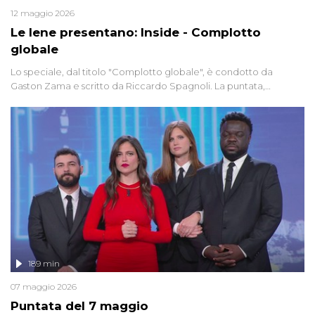
12 maggio 2026
Le Iene presentano: Inside - Complotto
globale
Lo speciale, dal titolo "Complotto globale", è condotto da
Gaston Zama e scritto da Riccardo Spagnoli. La puntata,
dedicata alle grandi teorie cospirazioniste del nostro tempo,
racconta l'universo delle narrazioni alternative, dei sospetti
globali e del complottismo che negli ultimi anni hanno invaso
social network, talk show, piazze digitali e immaginario collettivo.
189 min
07 maggio 2026
Puntata del 7 maggio