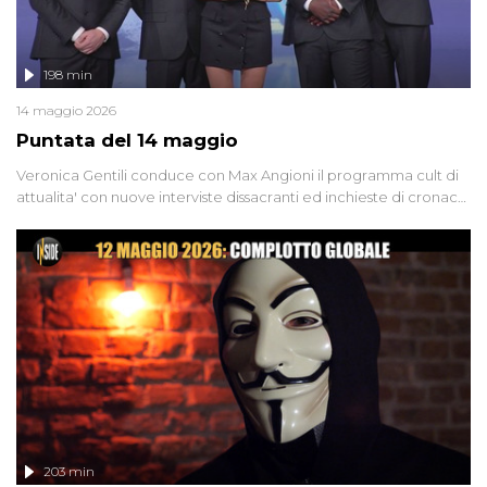
198 min
14 maggio 2026
Puntata del 14 maggio
Veronica Gentili conduce con Max Angioni il programma cult di
attualita' con nuove interviste dissacranti ed inchieste di cronaca
degli inviati.
203 min