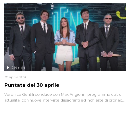
riflessione - con l'aiuto di economisti, esperti militari e giornalisti
di settore - su quanto la guerra sia diventata una realtà pervasiva.
Anche se l'Italia non è direttamente coinvolta in conflitti armati, il
contesto globale rende impossibile considerarla un fenomeno
lontano.
214 min
30 aprile 2026
Puntata del 30 aprile
Veronica Gentili conduce con Max Angioni il programma cult di
attualita' con nuove interviste dissacranti ed inchieste di cronaca
degli inviati.