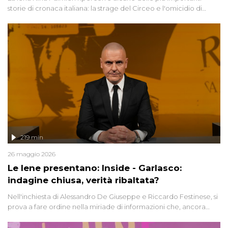
storie di cronaca italiana: la strage del Circeo e l'omicidio di
Avetrana.
219 min
26 maggio 2026
Le Iene presentano: Inside - Garlasco:
indagine chiusa, verità ribaltata?
Nell'inchiesta di Alessandro De Giuseppe e Riccardo Festinese, si
prova a fare ordine nella miriade di informazioni che, ancora
oggi, continuano a emergere attorno a una delle vicende
giudiziarie più discusse degli ultimi anni. Lo speciale ricostruisce la