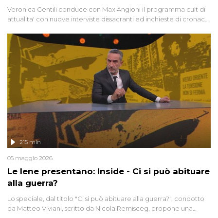
Veronica Gentili conduce con Max Angioni il programma cult di
attualita' con nuove interviste dissacranti ed inchieste di cronaca
degli inviati.
215 min
05 maggio 2026
Le Iene presentano: Inside - Ci si può abituare
alla guerra?
Lo speciale, dal titolo "Ci si può abituare alla guerra?", condotto
da Matteo Viviani, scritto da Nicola Remisceg, propone una