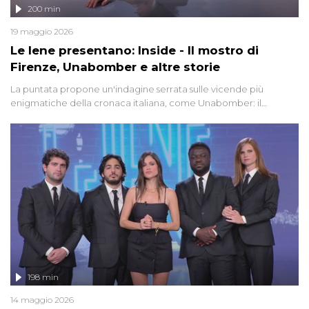
200 min
19 maggio 2026
Le Iene presentano: Inside - Il mostro di
Firenze, Unabomber e altre storie
La puntata propone un'indagine serrata sulle vicende più
enigmatiche della cronaca italiana, come Unabomber: il
dinamitardo seriale responsabile di decine di attentati tra gli anni
'90 e il 2000 che, inquietantemente, potrebbe essere ancora in
libertà. Lo speciale affronta inoltre le zone d'ombra sul Mostro di
Firenze, le cui responsabilità appaiono ancora oggi avvolte in un
groviglio di dubbi mai chiariti. Nel corso dello speciale anche
l'intervista inedita a Olindo Romano, realizzata ne...
198 min
14 maggio 2026