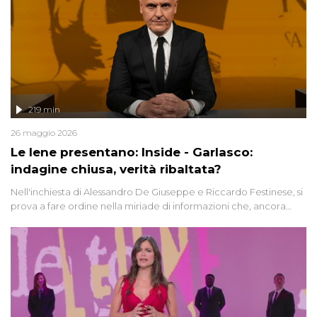
219 min
26 maggio 2026
Le Iene presentano: Inside - Garlasco:
indagine chiusa, verità ribaltata?
Nell'inchiesta di Alessandro De Giuseppe e Riccardo Festinese, si
prova a fare ordine nella miriade di informazioni che, ancora
oggi, continuano a emergere attorno a una delle vicende
giudiziarie più discusse degli ultimi anni. Lo speciale ricostruisce la
vicenda mettendo in fila testimonianze, errori, dettagli
controversi e i protagonisti di un'indagine che sembra non avere
fine.