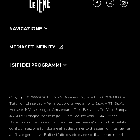
NAVIGAZIONE
Home
Puntate
MEDIASET INFINITY
Le Iene Presentano Inside
Puntate Ieneyeh
Tutti i servizi
I SITI DEI PROGRAMMI
Le Iene
Grande Fratello
Segnalazioni
L'Isola dei Famosi
Pubblico
Striscia la Notizia
Maria De Filippi
Copyright © 1999-2026 RTI S.p.A. Business Digital – P.Iva 03976881007 –
Verissimo
Tutti i diritti riservati – Per la pubblicità Mediamond S.p.A. – RTI S.p.A.,
Mediaset N.V., sede legale Amsterdam (Paesi Bassi) – Uffici Viale Europa
46, 20093 Cologno Monzese (MI) - Cap. Soc. int. vers. € 614.238.333.
Rispetto ai contenuti e ai dati personali trasmessi e/o riprodotti è vietata
ogni utilizzazione funzionale all'addestramento di sistemi di intelligenza
artificiale generativa. È altresì fatto divieto espresso di utilizzare mezzi