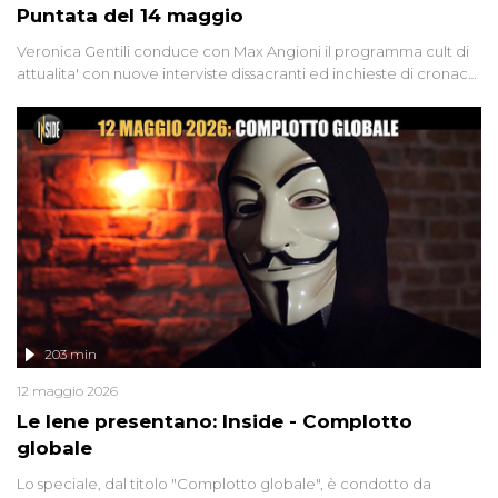
Puntata del 14 maggio
Veronica Gentili conduce con Max Angioni il programma cult di
attualita' con nuove interviste dissacranti ed inchieste di cronaca
degli inviati.
203 min
12 maggio 2026
Le Iene presentano: Inside - Complotto
globale
Lo speciale, dal titolo "Complotto globale", è condotto da