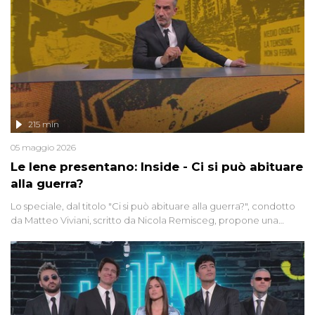
215 min
05 maggio 2026
Le Iene presentano: Inside - Ci si può abituare
alla guerra?
Lo speciale, dal titolo "Ci si può abituare alla guerra?", condotto
da Matteo Viviani, scritto da Nicola Remisceg, propone una
riflessione - con l'aiuto di economisti, esperti militari e giornalisti
di settore - su quanto la guerra sia diventata una realtà pervasiva.
Anche se l'Italia non è direttamente coinvolta in conflitti armati, il
contesto globale rende impossibile considerarla un fenomeno
lontano.