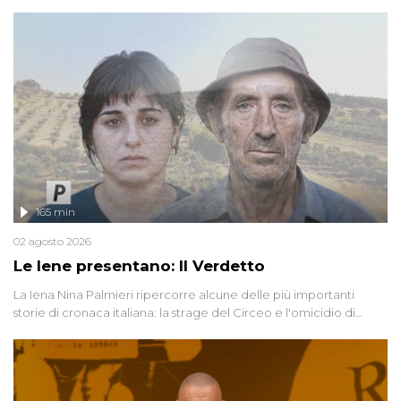
165 min
02 agosto 2026
Le Iene presentano: Il Verdetto
La Iena Nina Palmieri ripercorre alcune delle più importanti
storie di cronaca italiana: la strage del Circeo e l'omicidio di
Avetrana.