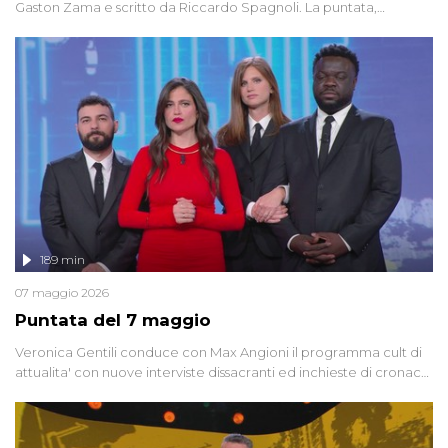
Gaston Zama e scritto da Riccardo Spagnoli. La puntata,
dedicata alle grandi teorie cospirazioniste del nostro tempo,
racconta l'universo delle narrazioni alternative, dei sospetti
globali e del complottismo che negli ultimi anni hanno invaso
social network, talk show, piazze digitali e immaginario collettivo.
189 min
07 maggio 2026
Puntata del 7 maggio
Veronica Gentili conduce con Max Angioni il programma cult di
attualita' con nuove interviste dissacranti ed inchieste di cronaca
degli inviati.