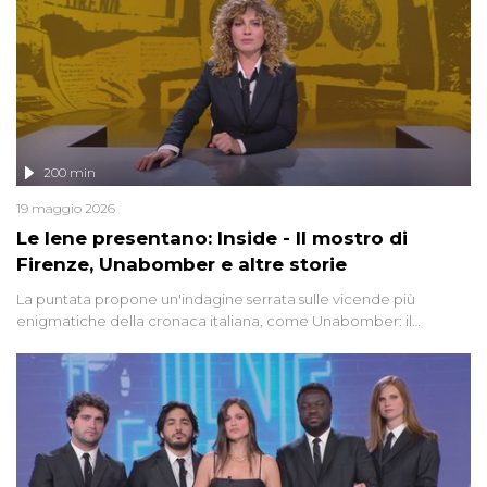
200 min
19 maggio 2026
Le Iene presentano: Inside - Il mostro di
Firenze, Unabomber e altre storie
La puntata propone un'indagine serrata sulle vicende più
enigmatiche della cronaca italiana, come Unabomber: il
dinamitardo seriale responsabile di decine di attentati tra gli anni
'90 e il 2000 che, inquietantemente, potrebbe essere ancora in
libertà. Lo speciale affronta inoltre le zone d'ombra sul Mostro di
Firenze, le cui responsabilità appaiono ancora oggi avvolte in un
groviglio di dubbi mai chiariti. Nel corso dello speciale anche
l'intervista inedita a Olindo Romano, realizzata ne...