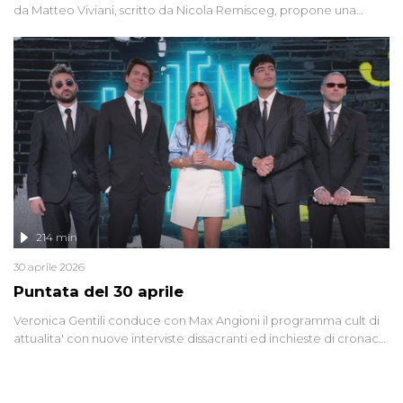
da Matteo Viviani, scritto da Nicola Remisceg, propone una
riflessione - con l'aiuto di economisti, esperti militari e giornalisti
di settore - su quanto la guerra sia diventata una realtà pervasiva.
Anche se l'Italia non è direttamente coinvolta in conflitti armati, il
contesto globale rende impossibile considerarla un fenomeno
lontano.
214 min
30 aprile 2026
Puntata del 30 aprile
Veronica Gentili conduce con Max Angioni il programma cult di
attualita' con nuove interviste dissacranti ed inchieste di cronaca
degli inviati.