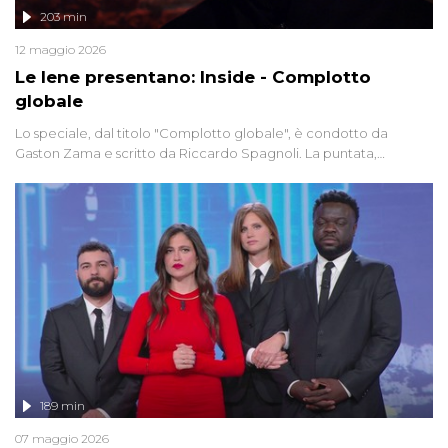
203 min
12 maggio 2026
Le Iene presentano: Inside - Complotto
globale
Lo speciale, dal titolo "Complotto globale", è condotto da
Gaston Zama e scritto da Riccardo Spagnoli. La puntata,
dedicata alle grandi teorie cospirazioniste del nostro tempo,
racconta l'universo delle narrazioni alternative, dei sospetti
globali e del complottismo che negli ultimi anni hanno invaso
social network, talk show, piazze digitali e immaginario collettivo.
189 min
07 maggio 2026