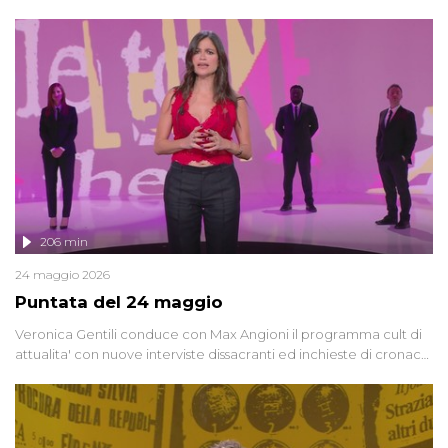
oggi, continuano a emergere attorno a una delle vicende
giudiziarie più discusse degli ultimi anni. Lo speciale ricostruisce la
vicenda mettendo in fila testimonianze, errori, dettagli
controversi e i protagonisti di un'indagine che sembra non avere
fine.
206 min
24 maggio 2026
Puntata del 24 maggio
Veronica Gentili conduce con Max Angioni il programma cult di
attualita' con nuove interviste dissacranti ed inchieste di cronaca
degli inviati.