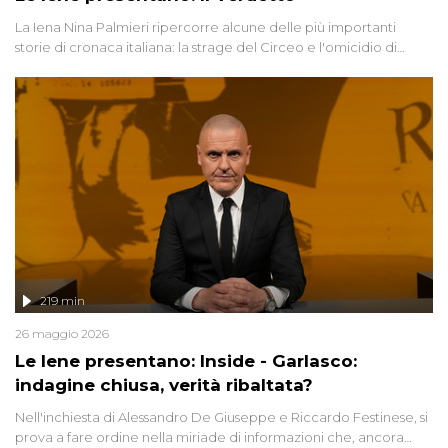
La Iena Nina Palmieri ripercorre alcune delle più importanti
storie di cronaca italiana: la strage del Circeo e l'omicidio di
Avetrana.
219 min
26 maggio 2026
Le Iene presentano: Inside - Garlasco:
indagine chiusa, verità ribaltata?
Nell'inchiesta di Alessandro De Giuseppe e Riccardo Festinese, si
prova a fare ordine nella miriade di informazioni che, ancora