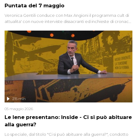
Puntata del 7 maggio
Veronica Gentili conduce con Max Angioni il programma cult di
attualita' con nuove interviste dissacranti ed inchieste di cronaca
degli inviati.
215 min
05 maggio 2026
Le Iene presentano: Inside - Ci si può abituare
alla guerra?
Lo speciale, dal titolo "Ci si può abituare alla guerra?", condotto