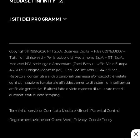
MEDIASET INFINITY
Le Iene Presentano Inside
Puntate Ieneyeh
Tutti i servizi
I SITI DEI PROGRAMMI
Le Iene
Grande Fratello
Segnalazioni
L'Isola dei Famosi
Pubblico
Striscia la Notizia
Maria De Filippi
Copyright © 1999-2026 RTI S.p.A. Business Digital – P.Iva 03976881007 –
Verissimo
Tutti i diritti riservati – Per la pubblicità Mediamond S.p.A. – RTI S.p.A.,
Mediaset N.V., sede legale Amsterdam (Paesi Bassi) – Uffici Viale Europa
46, 20093 Cologno Monzese (MI) - Cap. Soc. int. vers. € 614.238.333.
Rispetto ai contenuti e ai dati personali trasmessi e/o riprodotti è vietata
ogni utilizzazione funzionale all'addestramento di sistemi di intelligenza
artificiale generativa. È altresì fatto divieto espresso di utilizzare mezzi
automatizzati di data scraping.
Termini di servizio
Comitato Media e Minori
Parental Control
Regolamentazione per Opere Web
Privacy
Cookie Policy