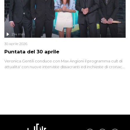
214 min
30 aprile 2026
Puntata del 30 aprile
Veronica Gentili conduce con Max Angioni il programma cult di
attualita' con nuove interviste dissacranti ed inchieste di cronaca
degli inviati.