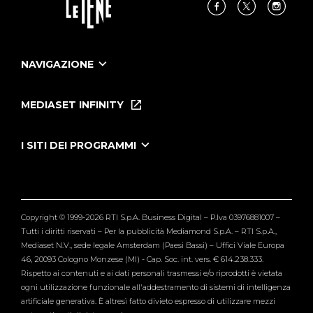
NAVIGAZIONE
Home
Puntate
MEDIASET INFINITY
Le Iene Presentano Inside
Puntate Ieneyeh
Tutti i servizi
I SITI DEI PROGRAMMI
Le Iene
Grande Fratello
Segnalazioni
L'Isola dei Famosi
Pubblico
Striscia la Notizia
Maria De Filippi
Copyright © 1999-2026 RTI S.p.A. Business Digital – P.Iva 03976881007 –
Verissimo
Tutti i diritti riservati – Per la pubblicità Mediamond S.p.A. – RTI S.p.A.,
Mediaset N.V., sede legale Amsterdam (Paesi Bassi) – Uffici Viale Europa
46, 20093 Cologno Monzese (MI) - Cap. Soc. int. vers. € 614.238.333.
Rispetto ai contenuti e ai dati personali trasmessi e/o riprodotti è vietata
ogni utilizzazione funzionale all'addestramento di sistemi di intelligenza
artificiale generativa. È altresì fatto divieto espresso di utilizzare mezzi