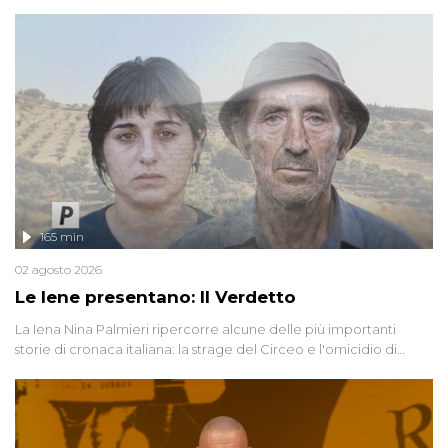
165 min
02 agosto 2026
Le Iene presentano: Il Verdetto
La Iena Nina Palmieri ripercorre alcune delle più importanti
storie di cronaca italiana: la strage del Circeo e l'omicidio di
Avetrana.