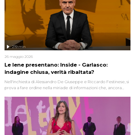
219 min
26 maggio 2026
Le Iene presentano: Inside - Garlasco:
indagine chiusa, verità ribaltata?
Nell'inchiesta di Alessandro De Giuseppe e Riccardo Festinese, si
prova a fare ordine nella miriade di informazioni che, ancora
oggi, continuano a emergere attorno a una delle vicende
giudiziarie più discusse degli ultimi anni. Lo speciale ricostruisce la
vicenda mettendo in fila testimonianze, errori, dettagli
controversi e i protagonisti di un'indagine che sembra non avere
fine.