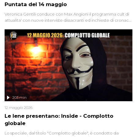
Puntata del 14 maggio
Veronica Gentili conduce con Max Angioni il programma cult di
attualita' con nuove interviste dissacranti ed inchieste di cronaca
degli inviati.
203 min
12 maggio 2026
Le Iene presentano: Inside - Complotto
globale
Lo speciale, dal titolo "Complotto globale", è condotto da