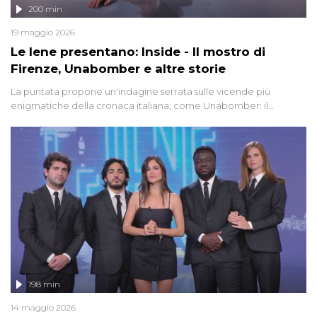
200 min
19 maggio 2026
Le Iene presentano: Inside - Il mostro di
Firenze, Unabomber e altre storie
La puntata propone un'indagine serrata sulle vicende più
enigmatiche della cronaca italiana, come Unabomber: il
dinamitardo seriale responsabile di decine di attentati tra gli anni
'90 e il 2000 che, inquietantemente, potrebbe essere ancora in
libertà. Lo speciale affronta inoltre le zone d'ombra sul Mostro di
Firenze, le cui responsabilità appaiono ancora oggi avvolte in un
groviglio di dubbi mai chiariti. Nel corso dello speciale anche
l'intervista inedita a Olindo Romano, realizzata ne...
198 min
14 maggio 2026