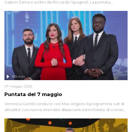
Gaston Zama e scritto da Riccardo Spagnoli. La puntata,
dedicata alle grandi teorie cospirazioniste del nostro tempo,
racconta l'universo delle narrazioni alternative, dei sospetti
globali e del complottismo che negli ultimi anni hanno invaso
social network, talk show, piazze digitali e immaginario collettivo.
189 min
07 maggio 2026
Puntata del 7 maggio
Veronica Gentili conduce con Max Angioni il programma cult di
attualita' con nuove interviste dissacranti ed inchieste di cronaca
degli inviati.