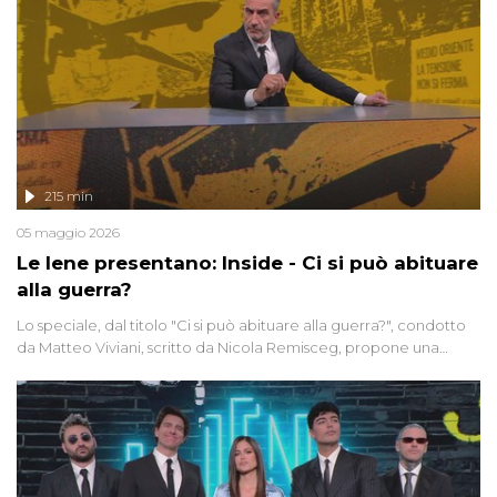
215 min
05 maggio 2026
Le Iene presentano: Inside - Ci si può abituare
alla guerra?
Lo speciale, dal titolo "Ci si può abituare alla guerra?", condotto
da Matteo Viviani, scritto da Nicola Remisceg, propone una
riflessione - con l'aiuto di economisti, esperti militari e giornalisti
di settore - su quanto la guerra sia diventata una realtà pervasiva.
Anche se l'Italia non è direttamente coinvolta in conflitti armati, il
contesto globale rende impossibile considerarla un fenomeno
lontano.