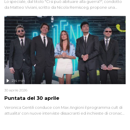
Lo speciale, dal titolo "Ci si può abituare alla guerra?", condotto
da Matteo Viviani, scritto da Nicola Remisceg, propone una
riflessione - con l'aiuto di economisti, esperti militari e giornalisti
di settore - su quanto la guerra sia diventata una realtà pervasiva.
Anche se l'Italia non è direttamente coinvolta in conflitti armati, il
contesto globale rende impossibile considerarla un fenomeno
lontano.
214 min
30 aprile 2026
Puntata del 30 aprile
Veronica Gentili conduce con Max Angioni il programma cult di
attualita' con nuove interviste dissacranti ed inchieste di cronaca
degli inviati.