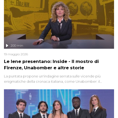
200 min
19 maggio 2026
Le Iene presentano: Inside - Il mostro di
Firenze, Unabomber e altre storie
La puntata propone un'indagine serrata sulle vicende più
enigmatiche della cronaca italiana, come Unabomber: il
dinamitardo seriale responsabile di decine di attentati tra gli anni
'90 e il 2000 che, inquietantemente, potrebbe essere ancora in
libertà. Lo speciale affronta inoltre le zone d'ombra sul Mostro di
Firenze, le cui responsabilità appaiono ancora oggi avvolte in un
groviglio di dubbi mai chiariti. Nel corso dello speciale anche
l'intervista inedita a Olindo Romano, realizzata ne...