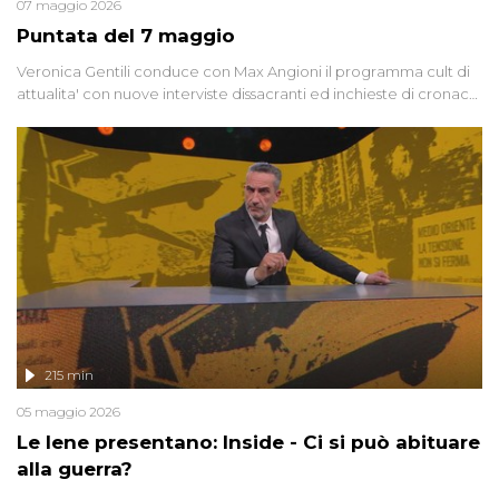
07 maggio 2026
Puntata del 7 maggio
Veronica Gentili conduce con Max Angioni il programma cult di
attualita' con nuove interviste dissacranti ed inchieste di cronaca
degli inviati.
215 min
05 maggio 2026
Le Iene presentano: Inside - Ci si può abituare
alla guerra?