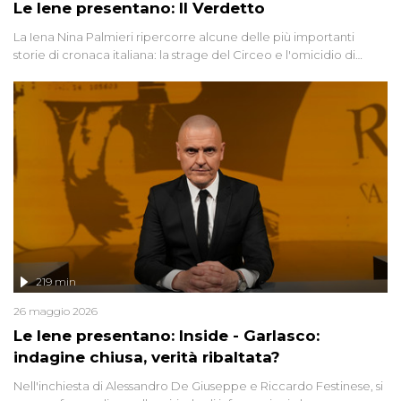
Le Iene presentano: Il Verdetto
La Iena Nina Palmieri ripercorre alcune delle più importanti
storie di cronaca italiana: la strage del Circeo e l'omicidio di
Avetrana.
219 min
26 maggio 2026
Le Iene presentano: Inside - Garlasco:
indagine chiusa, verità ribaltata?
Nell'inchiesta di Alessandro De Giuseppe e Riccardo Festinese, si