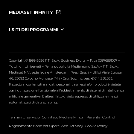
Home
Puntate
MEDIASET INFINITY
Le Iene Presentano Inside
Puntate Ieneyeh
Tutti i servizi
I SITI DEI PROGRAMMI
Le Iene
Grande Fratello
Segnalazioni
L'Isola dei Famosi
Pubblico
Striscia la Notizia
Maria De Filippi
Copyright © 1999-2026 RTI S.p.A. Business Digital – P.Iva 03976881007 –
Verissimo
Tutti i diritti riservati – Per la pubblicità Mediamond S.p.A. – RTI S.p.A.,
Mediaset N.V., sede legale Amsterdam (Paesi Bassi) – Uffici Viale Europa
46, 20093 Cologno Monzese (MI) - Cap. Soc. int. vers. € 614.238.333.
Rispetto ai contenuti e ai dati personali trasmessi e/o riprodotti è vietata
ogni utilizzazione funzionale all'addestramento di sistemi di intelligenza
artificiale generativa. È altresì fatto divieto espresso di utilizzare mezzi
automatizzati di data scraping.
Termini di servizio
Comitato Media e Minori
Parental Control
Regolamentazione per Opere Web
Privacy
Cookie Policy