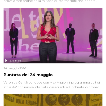
prova a fare ordine nella miriade di informazioni che, ancora
oggi, continuano a emergere attorno a una delle vicende
giudiziarie più discusse degli ultimi anni. Lo speciale ricostruisce la
vicenda mettendo in fila testimonianze, errori, dettagli
controversi e i protagonisti di un'indagine che sembra non avere
fine.
206 min
24 maggio 2026
Puntata del 24 maggio
Veronica Gentili conduce con Max Angioni il programma cult di
attualita' con nuove interviste dissacranti ed inchieste di cronaca
degli inviati.