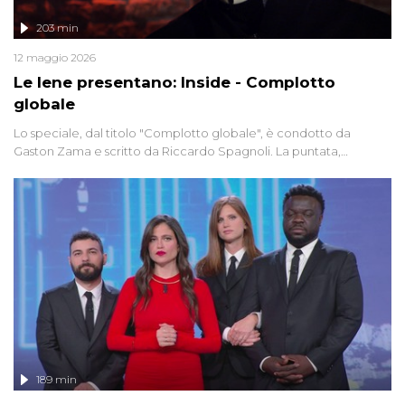
203 min
12 maggio 2026
Le Iene presentano: Inside - Complotto
globale
Lo speciale, dal titolo "Complotto globale", è condotto da
Gaston Zama e scritto da Riccardo Spagnoli. La puntata,
dedicata alle grandi teorie cospirazioniste del nostro tempo,
racconta l'universo delle narrazioni alternative, dei sospetti
globali e del complottismo che negli ultimi anni hanno invaso
social network, talk show, piazze digitali e immaginario collettivo.
189 min