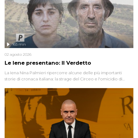
165 min
02 agosto 2026
Le Iene presentano: Il Verdetto
La Iena Nina Palmieri ripercorre alcune delle più importanti
storie di cronaca italiana: la strage del Circeo e l'omicidio di
Avetrana.