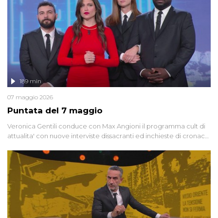
189 min
07 maggio 2026
Puntata del 7 maggio
Veronica Gentili conduce con Max Angioni il programma cult di
attualita' con nuove interviste dissacranti ed inchieste di cronaca
degli inviati.