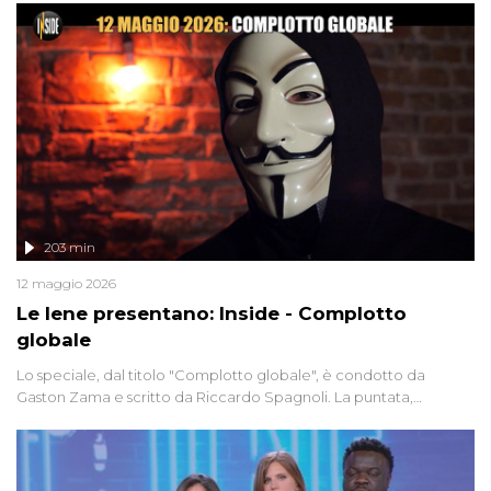
203 min
12 maggio 2026
Le Iene presentano: Inside - Complotto
globale
Lo speciale, dal titolo "Complotto globale", è condotto da
Gaston Zama e scritto da Riccardo Spagnoli. La puntata,
dedicata alle grandi teorie cospirazioniste del nostro tempo,
racconta l'universo delle narrazioni alternative, dei sospetti
globali e del complottismo che negli ultimi anni hanno invaso
social network, talk show, piazze digitali e immaginario collettivo.