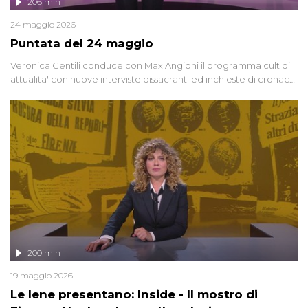
206 min
24 maggio 2026
Puntata del 24 maggio
Veronica Gentili conduce con Max Angioni il programma cult di
attualita' con nuove interviste dissacranti ed inchieste di cronaca
degli inviati.
200 min
19 maggio 2026
Le Iene presentano: Inside - Il mostro di