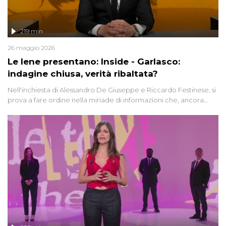
219 min
26 maggio 2026
Le Iene presentano: Inside - Garlasco:
indagine chiusa, verità ribaltata?
Nell'inchiesta di Alessandro De Giuseppe e Riccardo Festinese, si
prova a fare ordine nella miriade di informazioni che, ancora
oggi, continuano a emergere attorno a una delle vicende
giudiziarie più discusse degli ultimi anni. Lo speciale ricostruisce la
vicenda mettendo in fila testimonianze, errori, dettagli
controversi e i protagonisti di un'indagine che sembra non avere
fine.