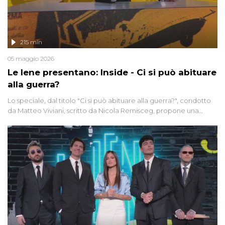
215 min
05 maggio 2026
Le Iene presentano: Inside - Ci si può abituare
alla guerra?
Lo speciale, dal titolo "Ci si può abituare alla guerra?", condotto
da Matteo Viviani, scritto da Nicola Remisceg, propone una
riflessione - con l'aiuto di economisti, esperti militari e giornalisti
di settore - su quanto la guerra sia diventata una realtà pervasiva.
Anche se l'Italia non è direttamente coinvolta in conflitti armati, il
contesto globale rende impossibile considerarla un fenomeno
lontano.