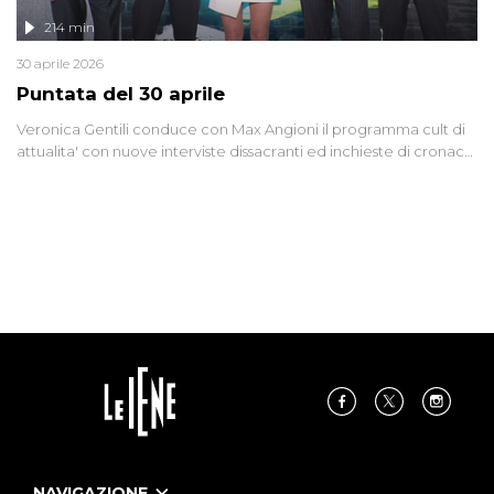
214 min
30 aprile 2026
Puntata del 30 aprile
Veronica Gentili conduce con Max Angioni il programma cult di
attualita' con nuove interviste dissacranti ed inchieste di cronaca
degli inviati.
NAVIGAZIONE