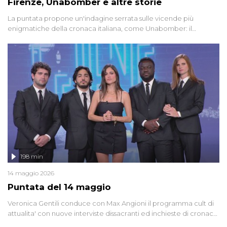
Firenze, Unabomber e altre storie
La puntata propone un'indagine serrata sulle vicende più
enigmatiche della cronaca italiana, come Unabomber: il
dinamitardo seriale responsabile di decine di attentati tra gli anni
'90 e il 2000 che, inquietantemente, potrebbe essere ancora in
libertà. Lo speciale affronta inoltre le zone d'ombra sul Mostro di
Firenze, le cui responsabilità appaiono ancora oggi avvolte in un
groviglio di dubbi mai chiariti. Nel corso dello speciale anche
l'intervista inedita a Olindo Romano, realizzata ne...
198 min
14 maggio 2026
Puntata del 14 maggio
Veronica Gentili conduce con Max Angioni il programma cult di
attualita' con nuove interviste dissacranti ed inchieste di cronaca
degli inviati.