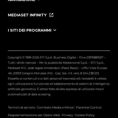
Home
Puntate
MEDIASET INFINITY
Le Iene Presentano Inside
Puntate Ieneyeh
Tutti i servizi
I SITI DEI PROGRAMMI
Le Iene
Grande Fratello
Segnalazioni
L'Isola dei Famosi
Pubblico
Striscia la Notizia
Maria De Filippi
Copyright © 1999-2026 RTI S.p.A. Business Digital – P.Iva 03976881007 –
Verissimo
Tutti i diritti riservati – Per la pubblicità Mediamond S.p.A. – RTI S.p.A.,
Mediaset N.V., sede legale Amsterdam (Paesi Bassi) – Uffici Viale Europa
46, 20093 Cologno Monzese (MI) - Cap. Soc. int. vers. € 614.238.333.
Rispetto ai contenuti e ai dati personali trasmessi e/o riprodotti è vietata
ogni utilizzazione funzionale all'addestramento di sistemi di intelligenza
artificiale generativa. È altresì fatto divieto espresso di utilizzare mezzi
automatizzati di data scraping.
Termini di servizio
Comitato Media e Minori
Parental Control
Regolamentazione per Opere Web
Privacy
Cookie Policy