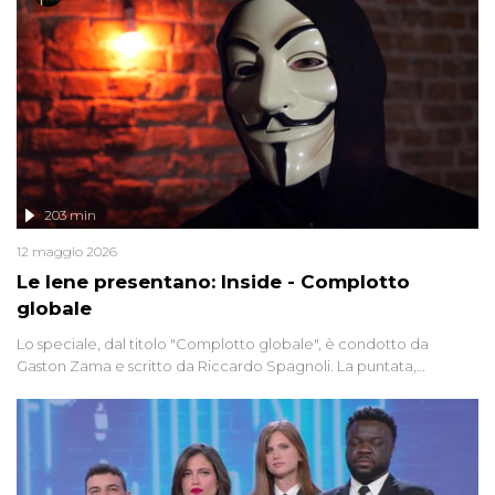
203 min
12 maggio 2026
Le Iene presentano: Inside - Complotto
globale
Lo speciale, dal titolo "Complotto globale", è condotto da
Gaston Zama e scritto da Riccardo Spagnoli. La puntata,
dedicata alle grandi teorie cospirazioniste del nostro tempo,
racconta l'universo delle narrazioni alternative, dei sospetti
globali e del complottismo che negli ultimi anni hanno invaso
social network, talk show, piazze digitali e immaginario collettivo.