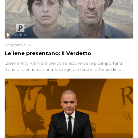
165 min
02 agosto 2026
Le Iene presentano: Il Verdetto
La Iena Nina Palmieri ripercorre alcune delle più importanti
storie di cronaca italiana: la strage del Circeo e l'omicidio di
Avetrana.