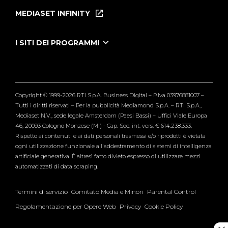
Puntate
MEDIASET INFINITY
Le Iene Presentano Inside
Puntate Ieneyeh
Tutti i servizi
I SITI DEI PROGRAMMI
Le Iene
Grande Fratello
Segnalazioni
L'Isola dei Famosi
Pubblico
Striscia la Notizia
Maria De Filippi
Copyright © 1999-2026 RTI S.p.A. Business Digital – P.Iva 03976881007 –
Verissimo
Tutti i diritti riservati – Per la pubblicità Mediamond S.p.A. – RTI S.p.A.,
Mediaset N.V., sede legale Amsterdam (Paesi Bassi) – Uffici Viale Europa
46, 20093 Cologno Monzese (MI) - Cap. Soc. int. vers. € 614.238.333.
Rispetto ai contenuti e ai dati personali trasmessi e/o riprodotti è vietata
ogni utilizzazione funzionale all'addestramento di sistemi di intelligenza
artificiale generativa. È altresì fatto divieto espresso di utilizzare mezzi
automatizzati di data scraping.
Termini di servizio
Comitato Media e Minori
Parental Control
Regolamentazione per Opere Web
Privacy
Cookie Policy