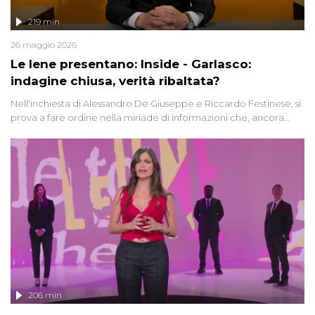
219 min
26 maggio 2026
Le Iene presentano: Inside - Garlasco:
indagine chiusa, verità ribaltata?
Nell'inchiesta di Alessandro De Giuseppe e Riccardo Festinese, si
prova a fare ordine nella miriade di informazioni che, ancora
oggi, continuano a emergere attorno a una delle vicende
giudiziarie più discusse degli ultimi anni. Lo speciale ricostruisce la
vicenda mettendo in fila testimonianze, errori, dettagli
controversi e i protagonisti di un'indagine che sembra non avere
fine.
206 min