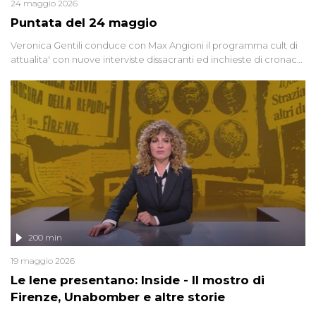
24 maggio 2026
Puntata del 24 maggio
Veronica Gentili conduce con Max Angioni il programma cult di
attualita' con nuove interviste dissacranti ed inchieste di cronaca
degli inviati.
200 min
19 maggio 2026
Le Iene presentano: Inside - Il mostro di
Firenze, Unabomber e altre storie