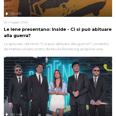
215 min
05 maggio 2026
Le Iene presentano: Inside - Ci si può abituare
alla guerra?
Lo speciale, dal titolo "Ci si può abituare alla guerra?", condotto
da Matteo Viviani, scritto da Nicola Remisceg, propone una
riflessione - con l'aiuto di economisti, esperti militari e giornalisti
di settore - su quanto la guerra sia diventata una realtà pervasiva.
Anche se l'Italia non è direttamente coinvolta in conflitti armati, il
contesto globale rende impossibile considerarla un fenomeno
lontano.
214 min