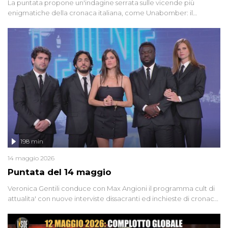
La puntata propone un'indagine serrata sulle vicende più
enigmatiche della cronaca italiana, come Unabomber: il
dinamitardo seriale responsabile di decine di attentati tra gli anni
'90 e il 2000 che, inquietantemente, potrebbe essere ancora in
libertà. Lo speciale affronta inoltre le zone d'ombra sul Mostro di
Firenze, le cui responsabilità appaiono ancora oggi avvolte in un
groviglio di dubbi mai chiariti. Nel corso dello speciale anche
l'intervista inedita a Olindo Romano, realizzata ne...
198 min
14 maggio 2026
Puntata del 14 maggio
Veronica Gentili conduce con Max Angioni il programma cult di
attualita' con nuove interviste dissacranti ed inchieste di cronaca
degli inviati.