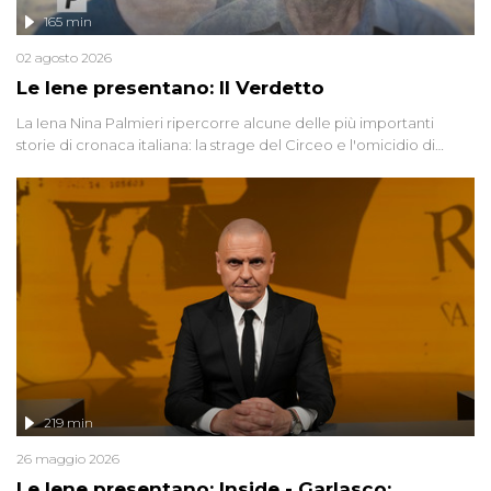
165 min
02 agosto 2026
Le Iene presentano: Il Verdetto
La Iena Nina Palmieri ripercorre alcune delle più importanti
storie di cronaca italiana: la strage del Circeo e l'omicidio di
Avetrana.
219 min
26 maggio 2026
Le Iene presentano: Inside - Garlasco: