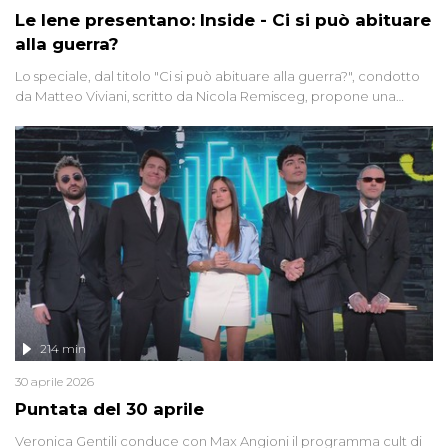
Le Iene presentano: Inside - Ci si può abituare
alla guerra?
Lo speciale, dal titolo "Ci si può abituare alla guerra?", condotto
da Matteo Viviani, scritto da Nicola Remisceg, propone una
riflessione - con l'aiuto di economisti, esperti militari e giornalisti
di settore - su quanto la guerra sia diventata una realtà pervasiva.
Anche se l'Italia non è direttamente coinvolta in conflitti armati, il
contesto globale rende impossibile considerarla un fenomeno
lontano.
214 min
30 aprile 2026
Puntata del 30 aprile
Veronica Gentili conduce con Max Angioni il programma cult di