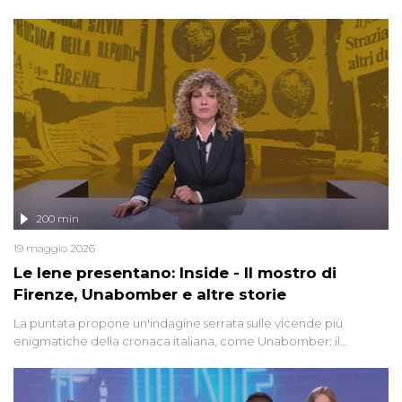
degli inviati.
200 min
19 maggio 2026
Le Iene presentano: Inside - Il mostro di
Firenze, Unabomber e altre storie
La puntata propone un'indagine serrata sulle vicende più
enigmatiche della cronaca italiana, come Unabomber: il
dinamitardo seriale responsabile di decine di attentati tra gli anni
'90 e il 2000 che, inquietantemente, potrebbe essere ancora in
libertà. Lo speciale affronta inoltre le zone d'ombra sul Mostro di