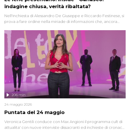
indagine chiusa, verità ribaltata?
Nell'inchiesta di Alessandro De Giuseppe e Riccardo Festinese, si
prova a fare ordine nella miriade di informazioni che, ancora
oggi, continuano a emergere attorno a una delle vicende
giudiziarie più discusse degli ultimi anni. Lo speciale ricostruisce la
vicenda mettendo in fila testimonianze, errori, dettagli
controversi e i protagonisti di un'indagine che sembra non avere
fine.
206 min
24 maggio 2026
Puntata del 24 maggio
Veronica Gentili conduce con Max Angioni il programma cult di
attualita' con nuove interviste dissacranti ed inchieste di cronaca