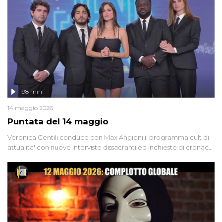
Firenze, le cui responsabilità appaiono ancora oggi avvolte in un
groviglio di dubbi mai chiariti. Nel corso dello speciale anche
l'intervista inedita a Olindo Romano, realizzata ne...
198 min
14 maggio 2026
Puntata del 14 maggio
Veronica Gentili conduce con Max Angioni il programma cult di
attualita' con nuove interviste dissacranti ed inchieste di cronaca
degli inviati.