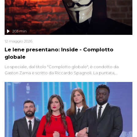
203 min
12 maggio 2026
Le Iene presentano: Inside - Complotto
globale
Lo speciale, dal titolo "Complotto globale", è condotto da
Gaston Zama e scritto da Riccardo Spagnoli. La puntata,
dedicata alle grandi teorie cospirazioniste del nostro tempo,
racconta l'universo delle narrazioni alternative, dei sospetti
globali e del complottismo che negli ultimi anni hanno invaso
social network, talk show, piazze digitali e immaginario collettivo.