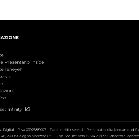
armati, il contesto globale rende impossibile
considerarla un fenomeno lontano.
GAZIONE
e
te
ne Presentano Inside
te Ieneyeh
servizi
ne
azioni
ico
et Infinity
Digital – P.Iva 03976881007 – Tutti i diritti riservati – Per la pubblicità Mediamond S.p.
6, 20093 Cologno Monzese (MI) - Cap. Soc. int. vers. € 614.238.333. Rispetto ai contenut