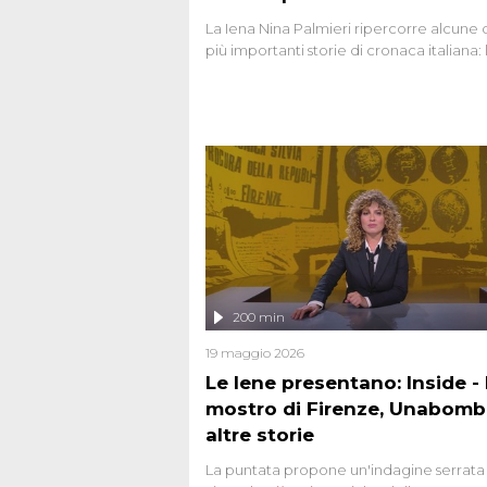
La Iena Nina Palmieri ripercorre alcune 
più importanti storie di cronaca italiana: 
strage del Circeo e l'omicidio di Avetran
200 min
19 maggio 2026
Le Iene presentano: Inside - I
mostro di Firenze, Unabomb
altre storie
La puntata propone un'indagine serrata 