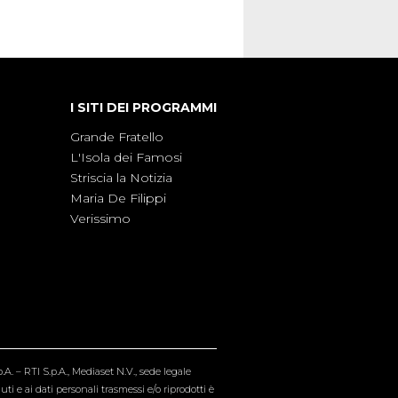
I SITI DEI PROGRAMMI
Grande Fratello
L'Isola dei Famosi
Striscia la Notizia
Maria De Filippi
Verissimo
A. – RTI S.p.A., Mediaset N.V., sede legale
i e ai dati personali trasmessi e/o riprodotti è