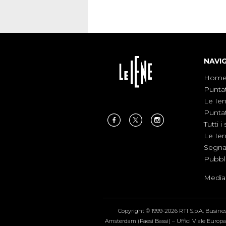
NAVI
Hom
Punta
Le Ie
Punta
Tutti i 
Le Ie
Segnal
Pubbl
Medias
Copyright © 1999-2026 RTI S.p.A. Business 
Amsterdam (Paesi Bassi) – Uffici Viale Europa 4