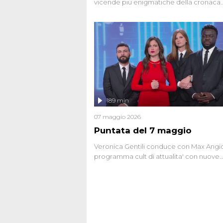
vicende più enigmatiche della cronaca
italiana, come Unabomber: il dinamitar
seriale responsabile di decine di attentat
gli anni '90 e il 2000 che, inquietanteme
potrebbe essere ancora in libertà. Lo sp
affronta inoltre le zone d'ombra sul Most
Firenze, le cui responsabilità appaiono 
oggi avvolte in un groviglio di dubbi mai
chiariti. Nel corso dello speciale anche
l'intervista inedita a Olindo Romano, rea
189 min
ne...
07 maggio 2026
Puntata del 7 maggio
Veronica Gentili conduce con Max Angion
programma cult di attualita' con nuove
interviste dissacranti ed inchieste di cro
degli inviati.