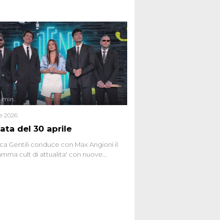
 teorie cospirazioniste del nostro
 racconta l'universo delle narrazioni
tive, dei sospetti globali e del
ttismo che negli ultimi anni hanno
social network, talk show, piazze digitali
ginario collettivo.
4 min
le 2026
ata del 30 aprile
ca Gentili conduce con Max Angioni il
mma cult di attualita' con nuove
ste dissacranti ed inchieste di cronaca
nviati.