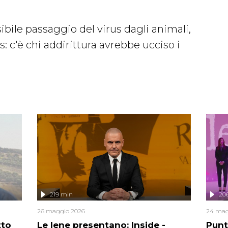
sibile passaggio del virus dagli animali,
 c'è chi addirittura avrebbe ucciso i
219 min
20
26 maggio 2026
24 mag
tto
Le Iene presentano: Inside -
Punt