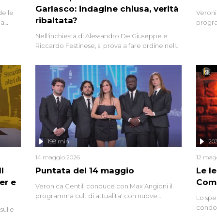
Garlasco: indagine chiusa, verità
delle
Veroni
ribaltata?
la
progra
a.
intervi
Nell'inchiesta di Alessandro De Giuseppe e
degli i
Riccardo Festinese, si prova a fare ordine nella
miriade di informazioni che, ancora oggi,
continuano a emergere attorno a una delle
vicende giudiziarie più discusse degli ultimi
anni. Lo speciale ricostruisce la vicenda
mettendo in fila testimonianze, errori, dettagli
controversi e i protagonisti di un'indagine che
sembra non avere fine.
198 min
20
14 maggio 2026
12 mag
l
Puntata del 14 maggio
Le I
er e
Comp
Veronica Gentili conduce con Max Angioni il
programma cult di attualita' con nuove
Lo spe
interviste dissacranti ed inchieste di cronaca
condot
sulle
degli inviati.
Riccar