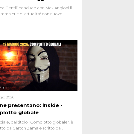
ca Gentili conduce con Max Angioni il
mma cult di attualita' con nuove
ste dissacranti ed inchieste di cronaca
nviati.
3 min
gio 2026
ene presentano: Inside -
lotto globale
ciale, dal titolo "Complotto globale", è
to da Gaston Zama e scritto da
do Spagnoli. La puntata, dedicata alle