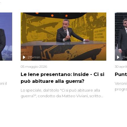
grandi
do
tempo,
i tra
alterna
nte,
complo
eciale
invaso 
ro di
e imma
ancora
lizzata
215 min
21
05 maggio 2026
30 apri
Le Iene presentano: Inside - Ci si
Punt
può abituare alla guerra?
i il
Veroni
progra
Lo speciale, dal titolo "Ci si può abituare alla
naca
intervi
guerra?", condotto da Matteo Viviani, scritto
degli i
da Nicola Remisceg, propone una riflessione -
con l'aiuto di economisti, esperti militari e
giornalisti di settore - su quanto la guerra sia
diventata una realtà pervasiva. Anche se l'Italia
non è direttamente coinvolta in conflitti