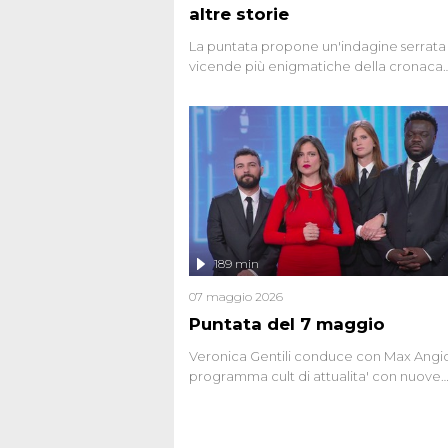
altre storie
La puntata propone un'indagine serrata 
vicende più enigmatiche della cronaca
italiana, come Unabomber: il dinamitar
seriale responsabile di decine di attentat
gli anni '90 e il 2000 che, inquietanteme
potrebbe essere ancora in libertà. Lo sp
affronta inoltre le zone d'ombra sul Most
Firenze, le cui responsabilità appaiono 
oggi avvolte in un groviglio di dubbi mai
chiariti. Nel corso dello speciale anche
l'intervista inedita a Olindo Romano, rea
189 min
ne...
07 maggio 2026
Puntata del 7 maggio
Veronica Gentili conduce con Max Angion
programma cult di attualita' con nuove
interviste dissacranti ed inchieste di cro
degli inviati.