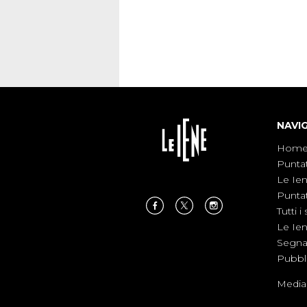
NAVI
Hom
Punta
Le Ie
Punta
Tutti i 
Le Ie
Segnal
Pubbl
Medias