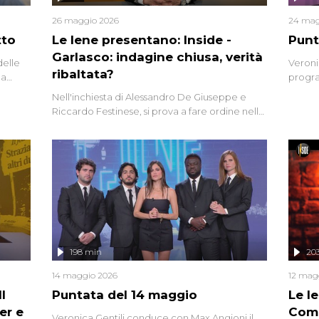
26 maggio 2026
24 mag
tto
Le Iene presentano: Inside -
Punt
Garlasco: indagine chiusa, verità
delle
Veroni
ribaltata?
la
progra
a.
intervi
Nell'inchiesta di Alessandro De Giuseppe e
degli i
Riccardo Festinese, si prova a fare ordine nella
miriade di informazioni che, ancora oggi,
continuano a emergere attorno a una delle
vicende giudiziarie più discusse degli ultimi
anni. Lo speciale ricostruisce la vicenda
mettendo in fila testimonianze, errori, dettagli
controversi e i protagonisti di un'indagine che
sembra non avere fine.
198 min
20
14 maggio 2026
12 mag
l
Puntata del 14 maggio
Le I
er e
Comp
Veronica Gentili conduce con Max Angioni il