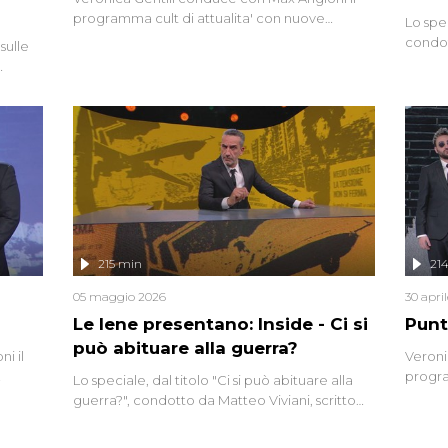
programma cult di attualita' con nuove
Lo spe
interviste dissacranti ed inchieste di cronaca
condot
sulle
degli inviati.
Riccar
grandi
do
tempo,
i tra
alterna
nte,
complo
eciale
invaso 
ro di
e imma
ancora
lizzata
215 min
21
05 maggio 2026
30 apri
Le Iene presentano: Inside - Ci si
Punt
può abituare alla guerra?
i il
Veroni
progra
Lo speciale, dal titolo "Ci si può abituare alla
naca
intervi
guerra?", condotto da Matteo Viviani, scritto
degli i
da Nicola Remisceg, propone una riflessione -
con l'aiuto di economisti, esperti militari e