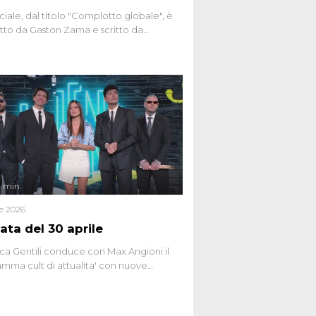
ciale, dal titolo "Complotto globale", è
to da Gaston Zama e scritto da
do Spagnoli. La puntata, dedicata alle
 teorie cospirazioniste del nostro
 racconta l'universo delle narrazioni
tive, dei sospetti globali e del
ttismo che negli ultimi anni hanno
social network, talk show, piazze digitali
ginario collettivo.
4 min
le 2026
ata del 30 aprile
ca Gentili conduce con Max Angioni il
mma cult di attualita' con nuove
ste dissacranti ed inchieste di cronaca
nviati.