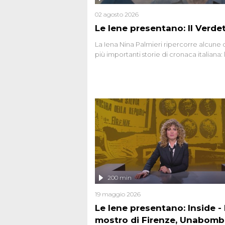
02 agosto 2026
Le Iene presentano: Il Verde
La Iena Nina Palmieri ripercorre alcune 
più importanti storie di cronaca italiana: 
strage del Circeo e l'omicidio di Avetran
200 min
19 maggio 2026
Le Iene presentano: Inside - I
mostro di Firenze, Unabomb