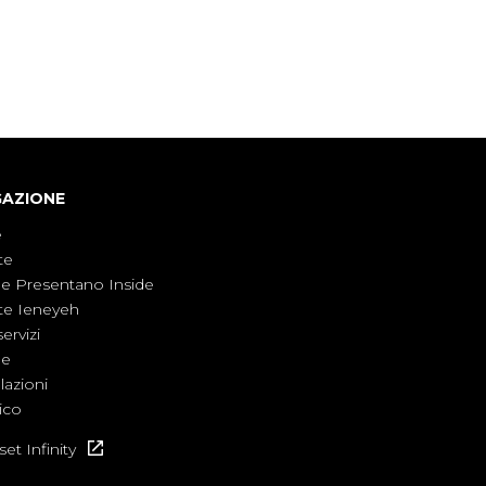
giornalisti di settore - su quanto la guerra sia
diventata una realtà pervasiva. Anche se l'Italia
non è direttamente coinvolta in conflitti
armati, il contesto globale rende impossibile
considerarla un fenomeno lontano.
GAZIONE
e
te
ne Presentano Inside
te Ieneyeh
servizi
ne
azioni
ico
et Infinity