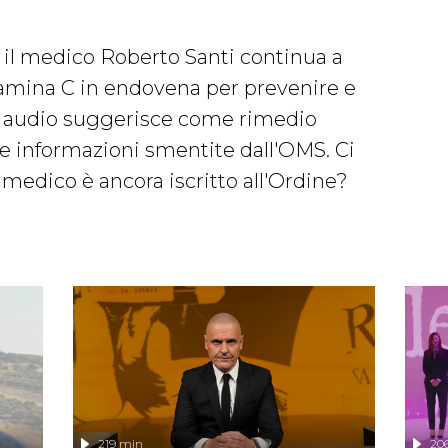
 il medico Roberto Santi continua a
amina C in endovena per prevenire e
un audio suggerisce come rimedio
te informazioni smentite dall'OMS. Ci
edico è ancora iscritto all'Ordine?
219 min
20