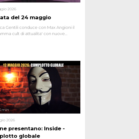
gio 2026
ata del 24 maggio
ca Gentili conduce con Max Angioni il
mma cult di attualita' con nuove
ste dissacranti ed inchieste di cronaca
nviati.
3 min
gio 2026
ene presentano: Inside -
lotto globale