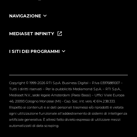
NAVIGAZIONE
Home
Puntate
MEDIASET INFINITY
Le Iene Presentano Inside
Puntate Ieneyeh
Tutti i servizi
I SITI DEI PROGRAMMI
Le Iene
Grande Fratello
Segnalazioni
L'Isola dei Famosi
Pubblico
Striscia la Notizia
Maria De Filippi
Copyright © 1999-2026 RTI S.p.A. Business Digital – P.Iva 03976881007 –
Verissimo
Tutti i diritti riservati – Per la pubblicità Mediamond S.p.A. – RTI S.p.A.,
Mediaset N.V., sede legale Amsterdam (Paesi Bassi) – Uffici Viale Europa
46, 20093 Cologno Monzese (MI) - Cap. Soc. int. vers. € 614.238.333.
Rispetto ai contenuti e ai dati personali trasmessi e/o riprodotti è vietata
ogni utilizzazione funzionale all'addestramento di sistemi di intelligenza
artificiale generativa. È altresì fatto divieto espresso di utilizzare mezzi
automatizzati di data scraping.