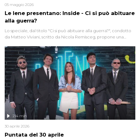
05 maggio 2026
Le Iene presentano: Inside - Ci si può abituare
alla guerra?
Lo speciale, dal titolo "Ci si può abituare alla guerra?", condotto
da Matteo Viviani, scritto da Nicola Remisceg, propone una
riflessione - con l'aiuto di economisti, esperti militari e giornalisti
di settore - su quanto la guerra sia diventata una realtà pervasiva.
Anche se l'Italia non è direttamente coinvolta in conflitti armati, il
contesto globale rende impossibile considerarla un fenomeno
lontano.
214 min
30 aprile 2026
Puntata del 30 aprile