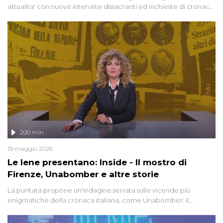
attualita' con nuove interviste dissacranti ed inchieste di cronaca
degli inviati.
200 min
19 maggio 2026
Le Iene presentano: Inside - Il mostro di
Firenze, Unabomber e altre storie
La puntata propone un'indagine serrata sulle vicende più
enigmatiche della cronaca italiana, come Unabomber: il
dinamitardo seriale responsabile di decine di attentati tra gli anni
'90 e il 2000 che, inquietantemente, potrebbe essere ancora in