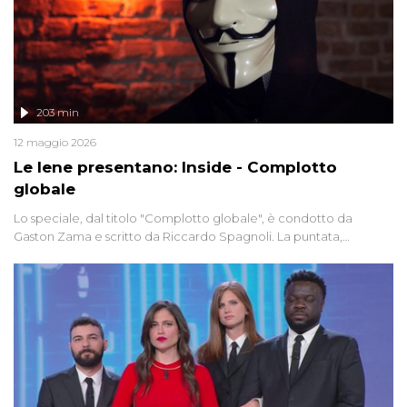
203 min
12 maggio 2026
Le Iene presentano: Inside - Complotto
globale
Lo speciale, dal titolo "Complotto globale", è condotto da
Gaston Zama e scritto da Riccardo Spagnoli. La puntata,
dedicata alle grandi teorie cospirazioniste del nostro tempo,
racconta l'universo delle narrazioni alternative, dei sospetti
globali e del complottismo che negli ultimi anni hanno invaso
social network, talk show, piazze digitali e immaginario collettivo.