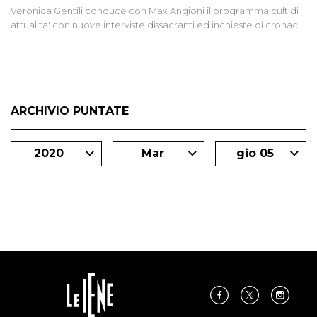
Veronica Gentili conduce con Max Angioni il programma cult di
attualita' con nuove interviste dissacranti ed inchieste di cronaca
degli inviati.
ARCHIVIO PUNTATE
2020
Mar
gio 05