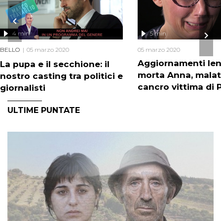
4 min
5 min
BELLO
05 marzo 2020
05 marzo 2020
Aggiornamenti Iene
La pupa e il secchione: il
morta Anna, malat
nostro casting tra politici e
cancro vittima di 
giornalisti
ULTIME PUNTATE