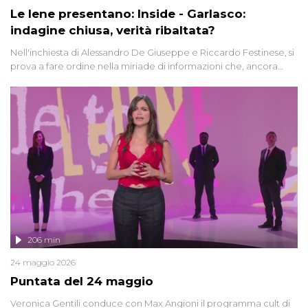
Le Iene presentano: Inside - Garlasco:
indagine chiusa, verità ribaltata?
Nell'inchiesta di Alessandro De Giuseppe e Riccardo Festinese, si
prova a fare ordine nella miriade di informazioni che, ancora
oggi, continuano a emergere attorno a una delle vicende
giudiziarie più discusse degli ultimi anni. Lo speciale ricostruisce la
vicenda mettendo in fila testimonianze, errori, dettagli
controversi e i protagonisti di un'indagine che sembra non avere
fine.
206 min
24 maggio 2026
Puntata del 24 maggio
Veronica Gentili conduce con Max Angioni il programma cult di