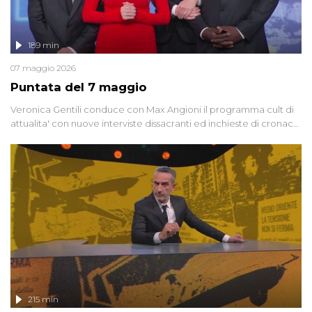
189 min
07 maggio 2026
Puntata del 7 maggio
Veronica Gentili conduce con Max Angioni il programma cult di
attualita' con nuove interviste dissacranti ed inchieste di cronaca
degli inviati.
215 min