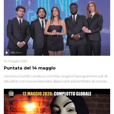
libertà. Lo speciale affronta inoltre le zone d'ombra sul Mostro di
Firenze, le cui responsabilità appaiono ancora oggi avvolte in un
groviglio di dubbi mai chiariti. Nel corso dello speciale anche
l'intervista inedita a Olindo Romano, realizzata ne...
198 min
14 maggio 2026
Puntata del 14 maggio
Veronica Gentili conduce con Max Angioni il programma cult di
attualita' con nuove interviste dissacranti ed inchieste di cronaca
degli inviati.