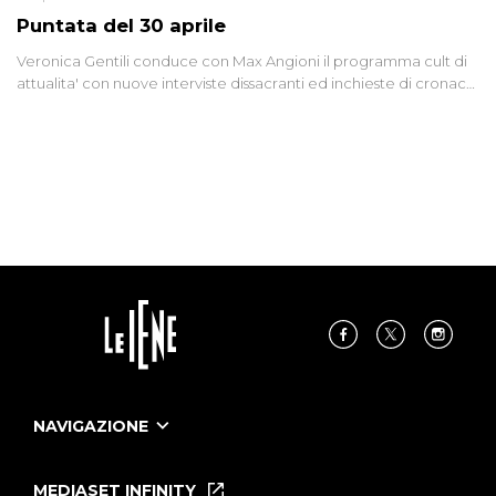
Puntata del 30 aprile
Veronica Gentili conduce con Max Angioni il programma cult di
attualita' con nuove interviste dissacranti ed inchieste di cronaca
degli inviati.
NAVIGAZIONE
Home
Puntate
MEDIASET INFINITY