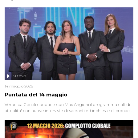
dinamitardo seriale responsabile di decine di attentati tra gli anni
'90 e il 2000 che, inquietantemente, potrebbe essere ancora in
libertà. Lo speciale affronta inoltre le zone d'ombra sul Mostro di
Firenze, le cui responsabilità appaiono ancora oggi avvolte in un
groviglio di dubbi mai chiariti. Nel corso dello speciale anche
l'intervista inedita a Olindo Romano, realizzata ne...
198 min
14 maggio 2026
Puntata del 14 maggio
Veronica Gentili conduce con Max Angioni il programma cult di
attualita' con nuove interviste dissacranti ed inchieste di cronaca
degli inviati.