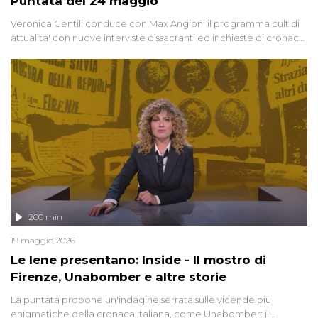
Puntata del 24 maggio
Veronica Gentili conduce con Max Angioni il programma cult di
attualita' con nuove interviste dissacranti ed inchieste di cronaca
degli inviati.
200 min
19 maggio 2026
Le Iene presentano: Inside - Il mostro di
Firenze, Unabomber e altre storie
La puntata propone un'indagine serrata sulle vicende più
enigmatiche della cronaca italiana, come Unabomber: il