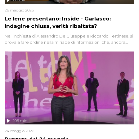
26 maggio 2026
Le Iene presentano: Inside - Garlasco:
indagine chiusa, verità ribaltata?
Nell'inchiesta di Alessandro De Giuseppe e Riccardo Festinese, si
prova a fare ordine nella miriade di informazioni che, ancora
oggi, continuano a emergere attorno a una delle vicende
giudiziarie più discusse degli ultimi anni. Lo speciale ricostruisce la
vicenda mettendo in fila testimonianze, errori, dettagli
controversi e i protagonisti di un'indagine che sembra non avere
fine.
206 min
24 maggio 2026