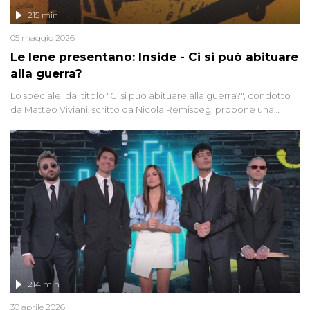
215 min
05 maggio 2026
Le Iene presentano: Inside - Ci si può abituare
alla guerra?
Lo speciale, dal titolo "Ci si può abituare alla guerra?", condotto
da Matteo Viviani, scritto da Nicola Remisceg, propone una
riflessione - con l'aiuto di economisti, esperti militari e giornalisti
di settore - su quanto la guerra sia diventata una realtà pervasiva.
Anche se l'Italia non è direttamente coinvolta in conflitti armati, il
contesto globale rende impossibile considerarla un fenomeno
lontano.
214 min
30 aprile 2026