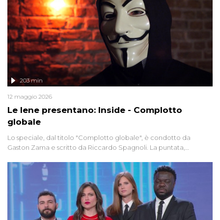
203 min
12 maggio 2026
Le Iene presentano: Inside - Complotto
globale
Lo speciale, dal titolo "Complotto globale", è condotto da
Gaston Zama e scritto da Riccardo Spagnoli. La puntata,
dedicata alle grandi teorie cospirazioniste del nostro tempo,
racconta l'universo delle narrazioni alternative, dei sospetti
globali e del complottismo che negli ultimi anni hanno invaso
social network, talk show, piazze digitali e immaginario collettivo.