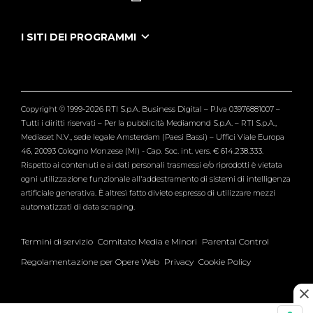
Le Iene Presentano Inside
Puntate Ieneyeh
Tutti i servizi
I SITI DEI PROGRAMMI
Le Iene
Grande Fratello
Segnalazioni
L'Isola dei Famosi
Pubblico
Striscia la Notizia
Maria De Filippi
Copyright © 1999-2026 RTI S.p.A. Business Digital – P.Iva 03976881007 –
Verissimo
Tutti i diritti riservati – Per la pubblicità Mediamond S.p.A. – RTI S.p.A.,
Mediaset N.V., sede legale Amsterdam (Paesi Bassi) – Uffici Viale Europa
46, 20093 Cologno Monzese (MI) - Cap. Soc. int. vers. € 614.238.333.
Rispetto ai contenuti e ai dati personali trasmessi e/o riprodotti è vietata
ogni utilizzazione funzionale all'addestramento di sistemi di intelligenza
artificiale generativa. È altresì fatto divieto espresso di utilizzare mezzi
automatizzati di data scraping.
Termini di servizio
Comitato Media e Minori
Parental Control
Regolamentazione per Opere Web
Privacy
Cookie Policy