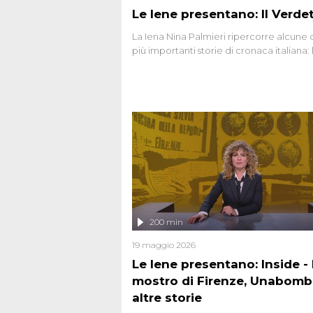
Le Iene presentano: Il Verde
La Iena Nina Palmieri ripercorre alcune 
più importanti storie di cronaca italiana: 
strage del Circeo e l'omicidio di Avetran
200 min
19 maggio 2026
Le Iene presentano: Inside - I
mostro di Firenze, Unabomb
altre storie