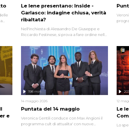
tto
Le Iene presentano: Inside -
Punt
Garlasco: indagine chiusa, verità
delle
Veroni
ribaltata?
la
progra
a.
intervi
Nell'inchiesta di Alessandro De Giuseppe e
degli i
Riccardo Festinese, si prova a fare ordine nella
miriade di informazioni che, ancora oggi,
continuano a emergere attorno a una delle
vicende giudiziarie più discusse degli ultimi
anni. Lo speciale ricostruisce la vicenda
mettendo in fila testimonianze, errori, dettagli
controversi e i protagonisti di un'indagine che
sembra non avere fine.
198 min
20
14 maggio 2026
12 mag
l
Puntata del 14 maggio
Le I
er e
Comp
Veronica Gentili conduce con Max Angioni il
programma cult di attualita' con nuove
Lo spe