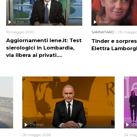
6 min
9 min
19 maggio 2020
SARNATARO
05 maggio
Aggiornamenti Iene.it: Test
Tinder e sorpre
sierologici in Lombardia,
Elettra Lamborg
via libera ai privati.
Fontana: "Sconsigliati"
219 min
20
26 maggio 2026
24 mag