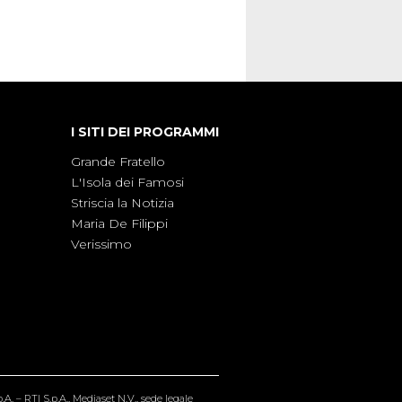
I SITI DEI PROGRAMMI
Grande Fratello
L'Isola dei Famosi
Striscia la Notizia
Maria De Filippi
Verissimo
A. – RTI S.p.A., Mediaset N.V., sede legale