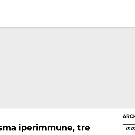
ARC
asma iperimmune, tre
202