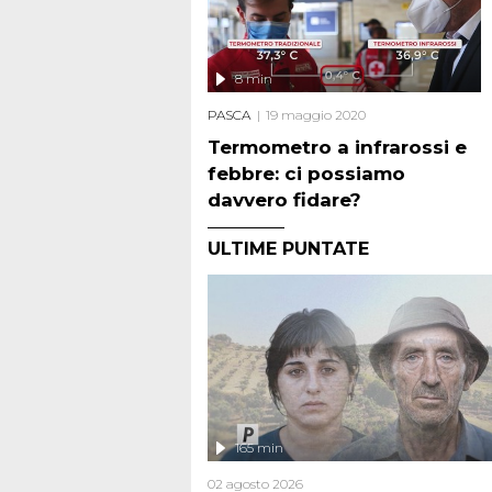
8 min
PASCA
19 maggio 2020
Termometro a infrarossi e
febbre: ci possiamo
davvero fidare?
ULTIME PUNTATE
165 min
02 agosto 2026