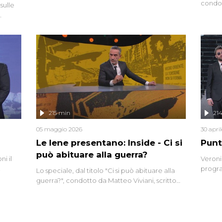
interviste dissacranti ed inchieste di cronaca
condot
sulle
degli inviati.
Riccar
grandi
do
tempo,
i tra
alterna
nte,
complo
eciale
invaso 
ro di
e imma
ancora
lizzata
215 min
21
05 maggio 2026
30 apri
Le Iene presentano: Inside - Ci si
Punt
può abituare alla guerra?
i il
Veroni
progra
Lo speciale, dal titolo "Ci si può abituare alla
naca
intervi
guerra?", condotto da Matteo Viviani, scritto
degli i
da Nicola Remisceg, propone una riflessione -
con l'aiuto di economisti, esperti militari e
giornalisti di settore - su quanto la guerra sia
diventata una realtà pervasiva. Anche se l'Italia