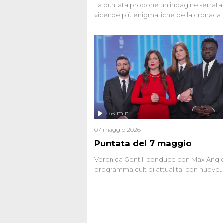
La puntata propone un'indagine serrata 
vicende più enigmatiche della cronaca
italiana, come Unabomber: il dinamitar
seriale responsabile di decine di attentat
gli anni '90 e il 2000 che, inquietanteme
potrebbe essere ancora in libertà. Lo sp
affronta inoltre le zone d'ombra sul Most
Firenze, le cui responsabilità appaiono 
oggi avvolte in un groviglio di dubbi mai
chiariti. Nel corso dello speciale anche
l'intervista inedita a Olindo Romano, rea
189 min
ne...
07 maggio 2026
Puntata del 7 maggio
Veronica Gentili conduce con Max Angion
programma cult di attualita' con nuove
interviste dissacranti ed inchieste di cro
degli inviati.