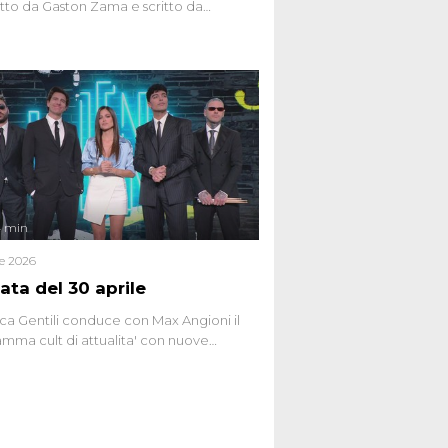
to da Gaston Zama e scritto da
do Spagnoli. La puntata, dedicata alle
 teorie cospirazioniste del nostro
 racconta l'universo delle narrazioni
tive, dei sospetti globali e del
ttismo che negli ultimi anni hanno
social network, talk show, piazze digitali
ginario collettivo.
4 min
le 2026
ata del 30 aprile
ca Gentili conduce con Max Angioni il
mma cult di attualita' con nuove
ste dissacranti ed inchieste di cronaca
nviati.