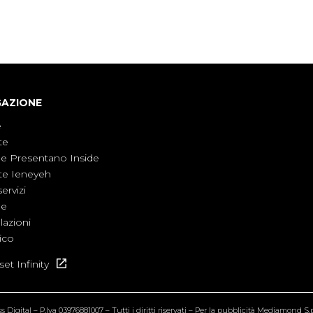
non è direttamente coinvolta in conflitti
armati, il contesto globale rende impossibile
considerarla un fenomeno lontano.
GAZIONE
e
te
ne Presentano Inside
te Ieneyeh
servizi
ne
azioni
ico
et Infinity
Digital – P.Iva 03976881007 – Tutti i diritti riservati – Per la pubblicità Mediamond S.p.