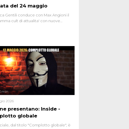
ata del 24 maggio
ca Gentili conduce con Max Angioni il
mma cult di attualita' con nuove
ste dissacranti ed inchieste di cronaca
nviati.
3 min
gio 2026
ene presentano: Inside -
lotto globale
ciale, dal titolo "Complotto globale", è