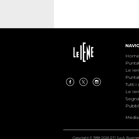
NAVI
Hom
Punta
Le Ie
Punta
Tutti i 
Le Ie
Segnal
Pubbl
Medias
Copyright © 1999-2026 RTI S.p.A. Business 