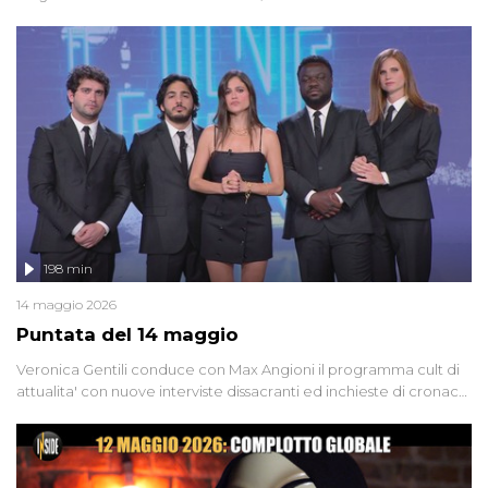
dinamitardo seriale responsabile di decine di attentati tra gli anni
'90 e il 2000 che, inquietantemente, potrebbe essere ancora in
libertà. Lo speciale affronta inoltre le zone d'ombra sul Mostro di
Firenze, le cui responsabilità appaiono ancora oggi avvolte in un
groviglio di dubbi mai chiariti. Nel corso dello speciale anche
l'intervista inedita a Olindo Romano, realizzata ne...
198 min
14 maggio 2026
Puntata del 14 maggio
Veronica Gentili conduce con Max Angioni il programma cult di
attualita' con nuove interviste dissacranti ed inchieste di cronaca
degli inviati.