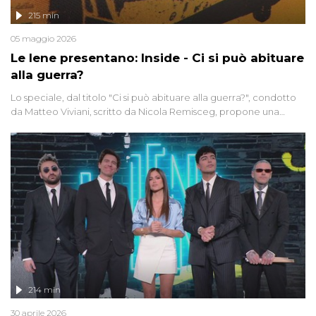
215 min
05 maggio 2026
Le Iene presentano: Inside - Ci si può abituare
alla guerra?
Lo speciale, dal titolo "Ci si può abituare alla guerra?", condotto
da Matteo Viviani, scritto da Nicola Remisceg, propone una
riflessione - con l'aiuto di economisti, esperti militari e giornalisti
di settore - su quanto la guerra sia diventata una realtà pervasiva.
Anche se l'Italia non è direttamente coinvolta in conflitti armati, il
contesto globale rende impossibile considerarla un fenomeno
lontano.
214 min
30 aprile 2026