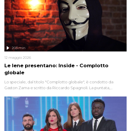
203 min
12 maggio 2026
Le Iene presentano: Inside - Complotto
globale
Lo speciale, dal titolo "Complotto globale", è condotto da
Gaston Zama e scritto da Riccardo Spagnoli. La puntata,
dedicata alle grandi teorie cospirazioniste del nostro tempo,
racconta l'universo delle narrazioni alternative, dei sospetti
globali e del complottismo che negli ultimi anni hanno invaso
social network, talk show, piazze digitali e immaginario collettivo.