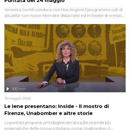
Puntata del 24 maggio
Veronica Gentili conduce con Max Angioni il programma cult di
attualita' con nuove interviste dissacranti ed inchieste di cronaca
degli inviati.
200 min
19 maggio 2026
Le Iene presentano: Inside - Il mostro di
Firenze, Unabomber e altre storie
La puntata propone un'indagine serrata sulle vicende più
enigmatiche della cronaca italiana, come Unabomber: il