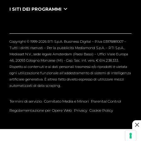
Puntate Ieneyeh
Tutti i servizi
I SITI DEI PROGRAMMI
Le Iene
Grande Fratello
Segnalazioni
L'Isola dei Famosi
Pubblico
Striscia la Notizia
Maria De Filippi
Copyright © 1999-2026 RTI S.p.A. Business Digital – P.Iva 03976881007 –
Verissimo
Tutti i diritti riservati – Per la pubblicità Mediamond S.p.A. – RTI S.p.A.,
Mediaset N.V., sede legale Amsterdam (Paesi Bassi) – Uffici Viale Europa
46, 20093 Cologno Monzese (MI) - Cap. Soc. int. vers. € 614.238.333.
Rispetto ai contenuti e ai dati personali trasmessi e/o riprodotti è vietata
ogni utilizzazione funzionale all'addestramento di sistemi di intelligenza
artificiale generativa. È altresì fatto divieto espresso di utilizzare mezzi
automatizzati di data scraping.
Termini di servizio
Comitato Media e Minori
Parental Control
Regolamentazione per Opere Web
Privacy
Cookie Policy