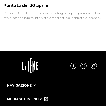
Puntata del 30 aprile
Veronica Gentili conduce con Max Angioni il programma cult di
attualita' con nuove interviste dissacranti ed inchieste di cronaca
degli inviati.
NAVIGAZIONE
Home
Puntate
MEDIASET INFINITY
Le Iene Presentano Inside