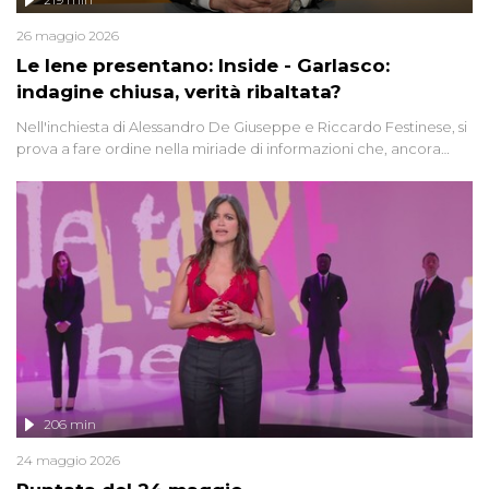
26 maggio 2026
Le Iene presentano: Inside - Garlasco:
indagine chiusa, verità ribaltata?
Nell'inchiesta di Alessandro De Giuseppe e Riccardo Festinese, si
prova a fare ordine nella miriade di informazioni che, ancora
oggi, continuano a emergere attorno a una delle vicende
giudiziarie più discusse degli ultimi anni. Lo speciale ricostruisce la
vicenda mettendo in fila testimonianze, errori, dettagli
controversi e i protagonisti di un'indagine che sembra non avere
fine.
206 min
24 maggio 2026