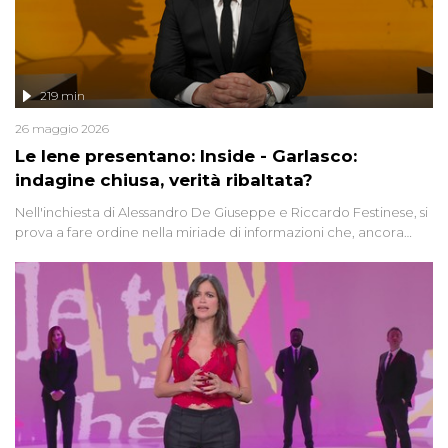
219 min
26 maggio 2026
Le Iene presentano: Inside - Garlasco:
indagine chiusa, verità ribaltata?
Nell'inchiesta di Alessandro De Giuseppe e Riccardo Festinese, si
prova a fare ordine nella miriade di informazioni che, ancora
oggi, continuano a emergere attorno a una delle vicende
giudiziarie più discusse degli ultimi anni. Lo speciale ricostruisce la
vicenda mettendo in fila testimonianze, errori, dettagli
controversi e i protagonisti di un'indagine che sembra non avere
fine.