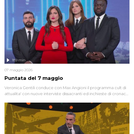
globali e del complottismo che negli ultimi anni hanno invaso
social network, talk show, piazze digitali e immaginario collettivo.
189 min
07 maggio 2026
Puntata del 7 maggio
Veronica Gentili conduce con Max Angioni il programma cult di
attualita' con nuove interviste dissacranti ed inchieste di cronaca
degli inviati.