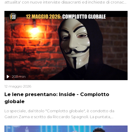
attualita' con nuove interviste dissacranti ed inchieste di cronaca
degli inviati.
203 min
12 maggio 2026
Le Iene presentano: Inside - Complotto
globale
Lo speciale, dal titolo "Complotto globale", è condotto da
Gaston Zama e scritto da Riccardo Spagnoli. La puntata,
dedicata alle grandi teorie cospirazioniste del nostro tempo,
racconta l'universo delle narrazioni alternative, dei sospetti