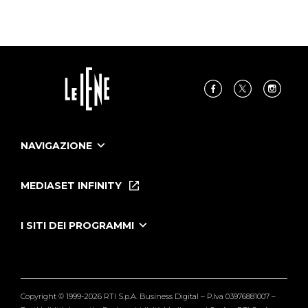
NAVIGAZIONE
Home
Puntate
MEDIASET INFINITY
Le Iene Presentano Inside
Puntate Ieneyeh
Tutti i servizi
I SITI DEI PROGRAMMI
Le Iene
Grande Fratello
Segnalazioni
L'Isola dei Famosi
Pubblico
Striscia la Notizia
Maria De Filippi
Copyright © 1999-2026 RTI S.p.A. Business Digital – P.Iva 03976881007 –
Verissimo