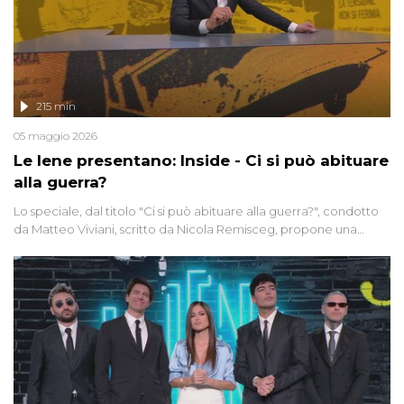
215 min
05 maggio 2026
Le Iene presentano: Inside - Ci si può abituare
alla guerra?
Lo speciale, dal titolo "Ci si può abituare alla guerra?", condotto
da Matteo Viviani, scritto da Nicola Remisceg, propone una
riflessione - con l'aiuto di economisti, esperti militari e giornalisti
di settore - su quanto la guerra sia diventata una realtà pervasiva.
Anche se l'Italia non è direttamente coinvolta in conflitti armati, il
contesto globale rende impossibile considerarla un fenomeno
lontano.