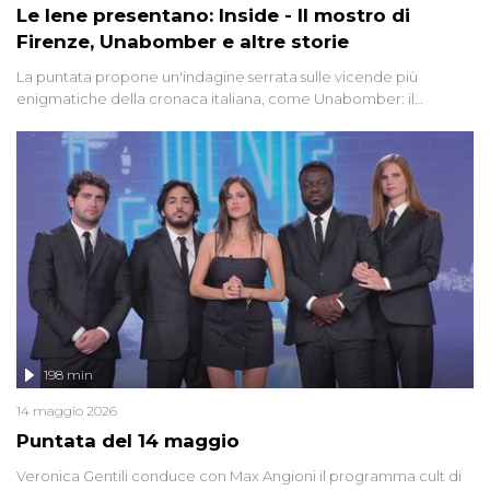
Le Iene presentano: Inside - Il mostro di
Firenze, Unabomber e altre storie
La puntata propone un'indagine serrata sulle vicende più
enigmatiche della cronaca italiana, come Unabomber: il
dinamitardo seriale responsabile di decine di attentati tra gli anni
'90 e il 2000 che, inquietantemente, potrebbe essere ancora in
libertà. Lo speciale affronta inoltre le zone d'ombra sul Mostro di
Firenze, le cui responsabilità appaiono ancora oggi avvolte in un
groviglio di dubbi mai chiariti. Nel corso dello speciale anche
l'intervista inedita a Olindo Romano, realizzata ne...
198 min
14 maggio 2026
Puntata del 14 maggio
Veronica Gentili conduce con Max Angioni il programma cult di