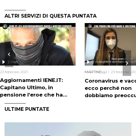
ALTRI SERVIZI DI QUESTA PUNTATA
2 min
7 min
23 febbraio 2021
MARTINELLI
23 febbraio 20
Aggiornamenti IENE.IT:
Coronavirus e vacc
Capitano Ultimo, in
ecco perché non
pensione l'eroe che ha
dobbiamo preoccu
messo le manette a Riina
ULTIME PUNTATE